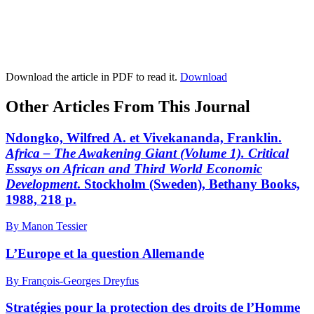
Download the article in PDF to read it.
Download
Other Articles From This Journal
Ndongko, Wilfred A. et Vivekananda, Franklin.
Africa – The Awakening Giant (Volume 1). Critical
Essays on African and Third World Economic
Development
. Stockholm (Sweden), Bethany Books,
1988, 218 p.
By Manon Tessier
L’Europe et la question Allemande
By François-Georges Dreyfus
Stratégies pour la protection des droits de l’Homme