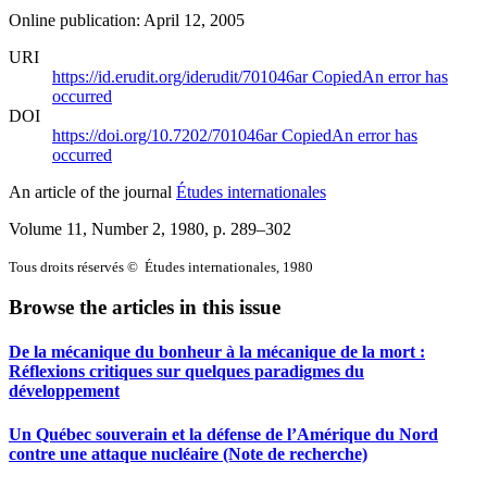
Online publication: April 12, 2005
URI
https://id.erudit.org/iderudit/701046ar
Copied
An error has
occurred
DOI
https://doi.org/10.7202/701046ar
Copied
An error has
occurred
An article of the journal
Études internationales
Volume 11, Number 2, 1980
, p. 289–302
Tous droits réservés © Études internationales, 1980
Browse the articles in this issue
De la mécanique du bonheur à la mécanique de la mort :
Réflexions critiques sur quelques paradigmes du
développement
Un Québec souverain et la défense de l’Amérique du Nord
contre une attaque nucléaire (Note de recherche)