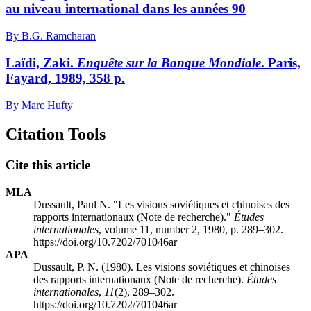
au niveau international dans les années 90
By B.G. Ramcharan
Laïdi, Zaki.
Enquête sur la Banque Mondiale
. Paris,
Fayard, 1989, 358 p.
By Marc Hufty
Citation Tools
Cite this article
MLA
Dussault, Paul N. "Les visions soviétiques et chinoises des
rapports internationaux (Note de recherche)."
Études
internationales
, volume 11, number 2, 1980, p. 289–302.
https://doi.org/10.7202/701046ar
APA
Dussault, P. N. (1980). Les visions soviétiques et chinoises
des rapports internationaux (Note de recherche).
Études
internationales
,
11
(2), 289–302.
https://doi.org/10.7202/701046ar