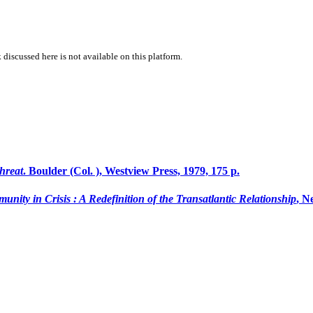
 discussed here is not available on this platform.
hreat
. Boulder (Col. ), Westview Press, 1979, 175 p.
unity in Crisis
: A Redefinition of the Transatlantic Relationship
, N