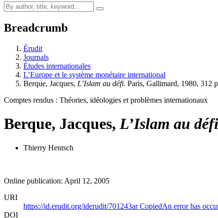
Breadcrumb
Érudit
Journals
Études internationales
L’Europe et le système monétaire international
Berque, Jacques,
L’Islam au défi.
Paris, Gallimard, 1980, 312 p
Comptes rendus : Théories, idéologies et problèmes internationaux
Berque, Jacques,
L’Islam au défi
Thierry Hentsch
Online publication: April 12, 2005
URI
https://id.erudit.org/iderudit/701243ar
Copied
An error has occu
DOI