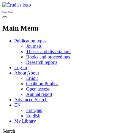
Main Menu
Publication types
Journals
Theses and dissertations
Books and proceedings
Research reports
Log In
About
About
Érudit
Coalition Publica
Open access
Annual report
Advanced Search
EN
Français
English
My Library
Search