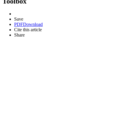
Toolbox
Save
PDF
Download
Cite this article
Share