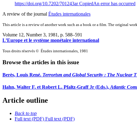
https://doi.org/10.7202/701243ar
Copied
An error has occurred
A review of the journal
Études internationales
This article is a review of another work such as a book or a film. The original work
Volume 12, Number 3, 1981
, p. 588–591
L’Europe et le système monétaire international
Tous droits réservés © Études internationales, 1981
Browse the articles in this issue
Berès, Louis René.
Terrorism and Global Security
: The Nuclear T
Hahn, Walter F. et Robert L. Pfaltz-Graff Jr (Eds.),
Atlantic Comm
Article outline
Back to top
Full text (PDF)
Full text (PDF)