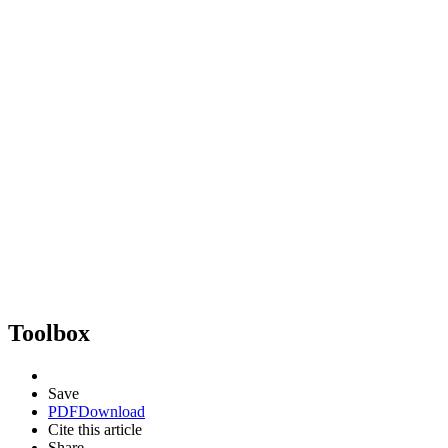
Toolbox
Save
PDF
Download
Cite this article
Share