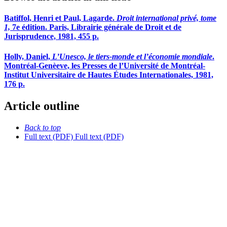
Batiffol, Henri et Paul, Lagarde.
Droit international privé, tome
1,
7e édition. Paris, Librairie générale de Droit et de
Jurisprudence, 1981, 455 p.
Holly, Daniel,
L’Unesco, le tiers-monde et l’économie mondiale
.
Montréal-Genèeve, les Presses de l’Université de Montréal-
Institut Universitaire de Hautes Études Internationales, 1981,
176 p.
Article outline
Back to top
Full text (PDF)
Full text (PDF)