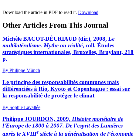
Download the article in PDF to read it.
Download
Other Articles From This Journal
Michèle BACOT-DÉCRIAUD (dir.), 2008,
Le
multilatéralisme. Mythe ou réalité
, coll. Études
stratégiques internationales, Bruxelles, Bruylant, 218
p.
By Philippe Münch
Le principe des responsabilités communes mais
différenciées à Rio, Kyoto et Copenhague : essai sur
la responsabilité de protéger le climat
By Sophie Lavallée
Philippe JOURDON, 2009,
Histoire monétaire de
l’Europe de 1800 à 2007. De l’esprit des Lumières
e
après le XVIII
siècle à la généralisation de l’économie