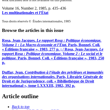
work discussed here is not available on this platform.
Volume 16, Number 2, 1985
, p. 435–436
Les multinationales et l’État
Tous droits réservés © Études internationales, 1985
Browse the articles in this issue
Rosa, Jean-Jacques.
Le rapport Rosa
: Politique économique.
Volume 1
: La Macro-économie et l’État.
Paris, Bonnel, Coll.
« Éditions française », 1983, 277 p. ; / Rosa, Jean-Jacques.
Le
rapport Rosa
: Politique économique. Volume 2 : Le social et le
politique.
Paris, Bonnel, Coll. « Éditions française », 1983, 250
p.
Duffar, Jean.
Contribution à l’étude des privilèges et immunités
des organisations internationales
. Paris, Librairie Générale de
Droit et de Jurisprudence, coll. « Bibiliothèque de Droit
international », tome LXXXIII, 1982, 392 p.
Article outline
Back to top