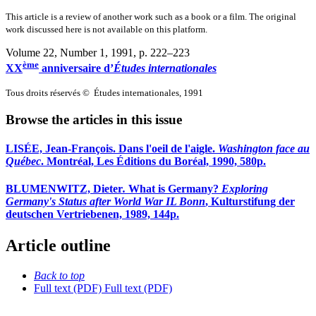
This article is a review of another work such as a book or a film. The original
work discussed here is not available on this platform.
Volume 22, Number 1, 1991
, p. 222–223
ème
XX
anniversaire d’
Études internationales
Tous droits réservés © Études internationales, 1991
Browse the articles in this issue
LISÉE, Jean-François. Dans l'oeil de l'aigle.
Washington face au
Québec
. Montréal, Les Éditions du Boréal, 1990, 580p.
BLUMENWITZ, Dieter
.
What is Germany?
Exploring
Germany's Status after World War IL Bonn
, Kulturstifung der
deutschen Vertriebenen, 1989, 144p.
Article outline
Back to top
Full text (PDF)
Full text (PDF)