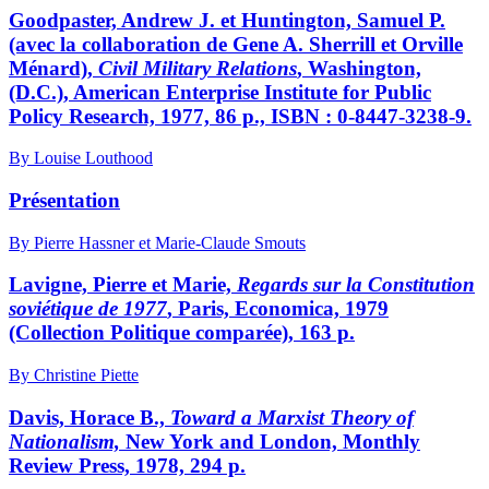
Goodpaster, Andrew J. et Huntington, Samuel P.
(avec la collaboration de Gene A. Sherrill et Orville
Ménard),
Civil Military Relations
, Washington,
(D.C.), American Enterprise Institute for Public
Policy Research, 1977, 86 p., ISBN : 0-8447-3238-9.
By Louise Louthood
Présentation
By Pierre Hassner et Marie-Claude Smouts
Lavigne, Pierre et Marie,
Regards sur la Constitution
soviétique de 1977
, Paris, Economica, 1979
(Collection Politique comparée), 163 p.
By Christine Piette
Davis, Horace B.,
Toward a Marxist Theory of
Nationalism,
New York and London, Monthly
Review Press, 1978, 294 p.