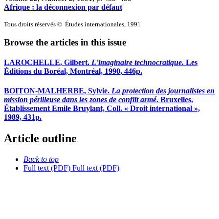
Afrique : la déconnexion par défaut
Tous droits réservés © Études internationales, 1991
Browse the articles in this issue
LAROCHELLE, Gilbert.
L'imaginaire technocratique.
Les
Éditions du Boréal, Montréal, 1990, 446p.
BOITON-MALHERBE, Sylvie.
La protection des journalistes en
mission périlleuse dans les zones de conflit armé
. Bruxelles,
Établissement Emile Bruylant, Coll. « Droit international »,
1989, 431p.
Article outline
Back to top
Full text (PDF)
Full text (PDF)