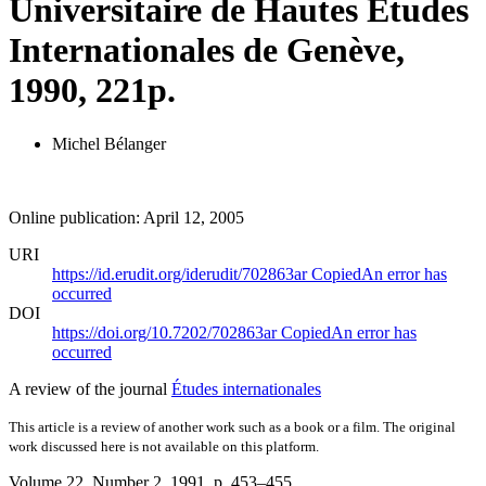
Universitaire de Hautes Études
Internationales de Genève,
1990, 221p.
Michel Bélanger
Online publication: April 12, 2005
URI
https://id.erudit.org/iderudit/702863ar
Copied
An error has
occurred
DOI
https://doi.org/10.7202/702863ar
Copied
An error has
occurred
A review of the journal
Études internationales
This article is a review of another work such as a book or a film. The original
work discussed here is not available on this platform.
Volume 22, Number 2, 1991
, p. 453–455