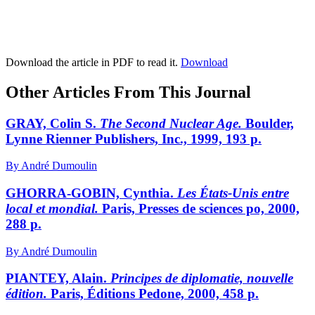
Download the article in PDF to read it.
Download
Other Articles From This Journal
GRAY, Colin S.
The Second Nuclear Age.
Boulder,
Lynne Rienner Publishers, Inc., 1999, 193 p.
By André Dumoulin
GHORRA-GOBIN, Cynthia.
Les États-Unis entre
local et mondial.
Paris, Presses de sciences po, 2000,
288 p.
By André Dumoulin
PIANTEY, Alain.
Principes de diplomatie, nouvelle
édition.
Paris, Éditions Pedone, 2000, 458 p.