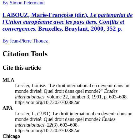
By Simon Petermann
LABOUZ, Marie-Françoise (dir.).
Le partenariat de
l'Union européenne avec les pays tiers. Conflits et
convergences.
Bruxelles, Bruylant, 2000, 352 p.
By Jean-Pierre Thouez
Citation Tools
Cite this article
MLA
Lussier, Louise. "Le droit international en devenir dans un
monde divisé: Quel droit dans quel monde?"
Études
internationales
, volume 22, number 3, 1991, p. 603–608.
https://doi.org/10.7202/702882ar
APA
Lussier, L. (1991). Le droit international en devenir dans un
monde divisé: Quel droit dans quel monde?
Études
internationales
,
22
(3), 603–608.
https://doi.org/10.7202/702882ar
Chicago