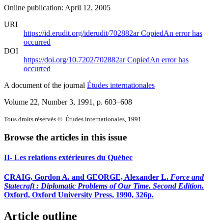
Online publication: April 12, 2005
URI
https://id.erudit.org/iderudit/702882ar
Copied
An error has
occurred
DOI
https://doi.org/10.7202/702882ar
Copied
An error has
occurred
A document of the journal
Études internationales
Volume 22, Number 3, 1991
, p. 603–608
Tous droits réservés © Études internationales, 1991
Browse the articles in this issue
II- Les relations extérieures du Québec
CRAIG, Gordon A. and GEORGE, Alexander L.
Force and
Statecraft : Diplomatic Problems of Our Time. Second Edition.
Oxford, Oxford University Press, 1990, 326p.
Article outline