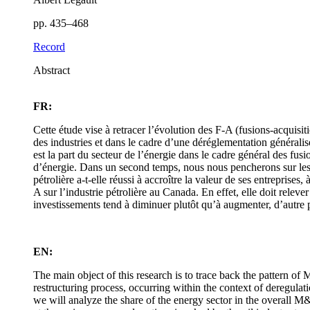
pp. 435–468
Record
Abstract
FR:
Cette étude vise à retracer l’évolution des F-A (fusions-acquisi
des industries et dans le cadre d’une déréglementation généralis
est la part du secteur de l’énergie dans le cadre général des fu
d’énergie. Dans un second temps, nous nous pencherons sur les ra
pétrolière a-t-elle réussi à accroître la valeur de ses entreprise
A sur l’industrie pétrolière au Canada. En effet, elle doit relev
investissements tend à diminuer plutôt qu’à augmenter, d’autre p
EN:
The main object of this research is to trace back the pattern of
restructuring process, occurring within the context of deregulatio
we will analyze the share of the energy sector in the overall M