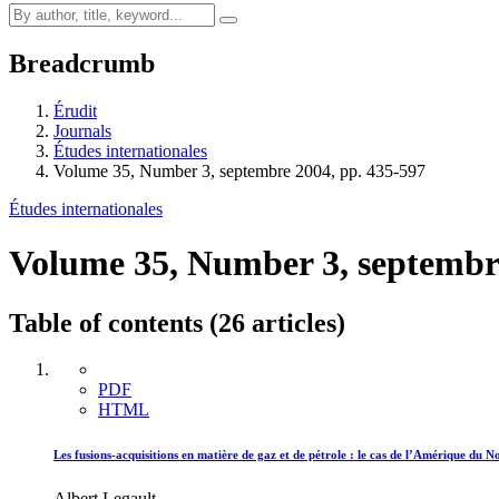
Breadcrumb
Érudit
Journals
Études internationales
Volume 35, Number 3, septembre 2004, pp. 435-597
Études internationales
Volume 35, Number 3, septembr
Table of contents (26 articles)
PDF
HTML
Les fusions-acquisitions en matière de gaz et de pétrole : le cas de l’Amérique du N
Albert Legault