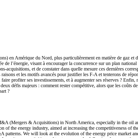
tions) en Amérique du Nord, plus particulièrement en matière de gaz et d
ée de l’énergie, visant à encourager la concurrence sur un plan national
sions-acquisitions, et de constater dans quelle mesure ces dernières corr
isons et les motifs avancés pour justifier les F-A et tenterons de répond
s, à faire profiter ses investissements, et à augmenter ses réserves ? Enf
er deux défis majeurs : comment rester compétitive, alors que les coûts 
art ?
 M&A (Mergers & Acquisitions) in North America, especially in the oil an
n of the energy industry, aimed at increasing the competitiveness of the o
&A patterns. We will look at the evolution of the energy price market a