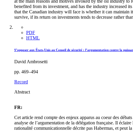
at the main reasons and motives invoked by the oil industry to re
benefited from its investment, and has the industry increased it
that the Canadian industry will face is whether it can maintain
survive, if its return on investments tends to decrease rather tha
PDF
HTML
S’opposer aux États-Unis au Conseil de sécurité : l’argumentation contre la puissan
David Ambrosetti
pp. 469–494
Record
Abstract
FR:
Cet article rend compte des enjeux apparus au coeur des débats q
analyse de l’argumentation de la délégation française. Il éclaire 
rationalité communicationnelle décrite pas Habermas, et peut la 