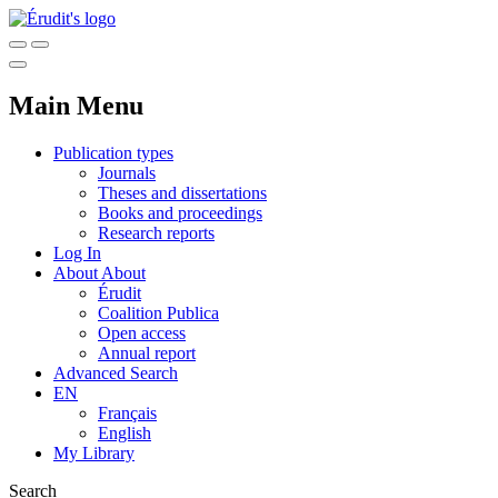
Main Menu
Publication types
Journals
Theses and dissertations
Books and proceedings
Research reports
Log In
About
About
Érudit
Coalition Publica
Open access
Annual report
Advanced Search
EN
Français
English
My Library
Search