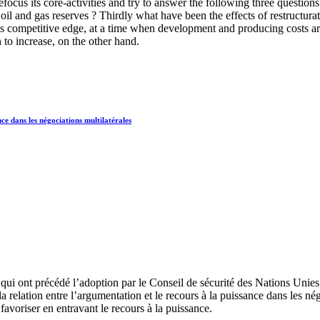
focus its core-activities and try to answer the following three questions.
s oil and gas reserves ? Thirdly what have been the effects of restructu
 its competitive edge, at a time when development and producing costs a
n to increase, on the other hand.
ce dans les négociations multilatérales
ui ont précédé l’adoption par le Conseil de sécurité des Nations Unies d
la relation entre l’argumentation et le recours à la puissance dans les né
favoriser en entravant le recours à la puissance.