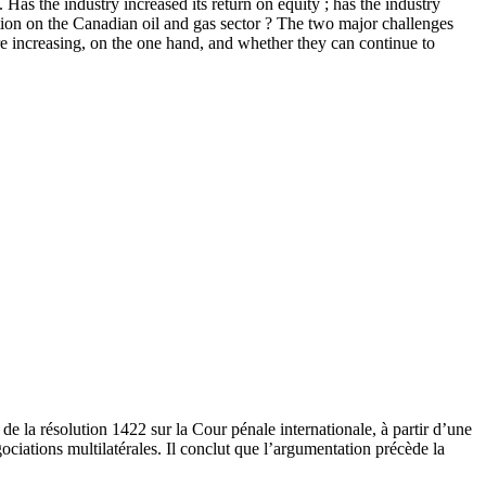
 Has the industry increased its return on equity ; has the industry
ration on the Canadian oil and gas sector ? The two major challenges
re increasing, on the one hand, and whether they can continue to
e la résolution 1422 sur la Cour pénale internationale, à partir d’une
gociations multilatérales. Il conclut que l’argumentation précède la