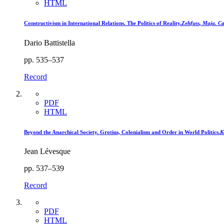
HTML
Constructivism in International Relations. The Politics of Reality.
Zehfuss
, Maja. Ca
Dario Battistella
pp. 535–537
Record
PDF
HTML
Beyond the Anarchical Society. Grotius, Colonialism and Order in World Politics.
K
Jean Lévesque
pp. 537–539
Record
PDF
HTML