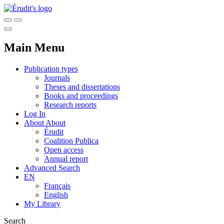
Main Menu
Publication types
Journals
Theses and dissertations
Books and proceedings
Research reports
Log In
About
About
Érudit
Coalition Publica
Open access
Annual report
Advanced Search
EN
Français
English
My Library
Search