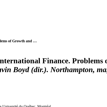
oblems of Growth and …
nternational Finance. Problems o
avin
Boyd
(dir.). Northampton,
ma
e
Université du Québec, Montréal