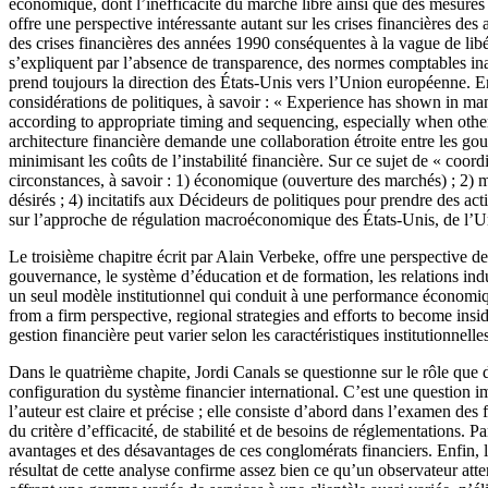
économique, dont l’inefficacité du marché libre ainsi que des mesures
offre une perspective intéressante autant sur les crises financières des
des crises financières des années 1990 conséquentes à la vague de lib
s’expliquent par l’absence de transparence, des normes comptables in
prend toujours la direction des États-Unis vers l’Union européenne. Enf
considérations de politiques, à savoir : « Experience has shown in many 
according to appropriate timing and sequencing, especially when other s
architecture financière demande une collaboration étroite entre les gou
minimisant les coûts de l’instabilité financière. Sur ce sujet de « coordi
circonstances, à savoir : 1) économique (ouverture des marchés) ; 2) mei
désirés ; 4) incitatifs aux Décideurs de politiques pour prendre des ac
sur l’approche de régulation macroéconomique des États-Unis, de l’Uni
Le troisième chapitre écrit par Alain Verbeke, offre une perspective de
gouvernance, le système d’éducation et de formation, les relations indus
un seul modèle institutionnel qui conduit à une performance économiqu
from a firm perspective, regional strategies and efforts to become insid
gestion financière peut varier selon les caractéristiques institutionnelle
Dans le quatrième chapite, Jordi Canals se questionne sur le rôle que d
configuration du système financier international. C’est une question i
l’auteur est claire et précise ; elle consiste d’abord dans l’examen des
du critère d’efficacité, de stabilité et de besoins de réglementations.
avantages et des désavantages de ces conglomérats financiers. Enfin, 
résultat de cette analyse confirme assez bien ce qu’un observateur atte