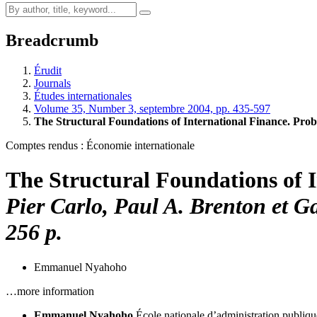
Breadcrumb
Érudit
Journals
Études internationales
Volume 35, Number 3, septembre 2004, pp. 435-597
The Structural Foundations of International Finance. Pr
Comptes rendus : Économie internationale
The Structural Foundations of I
Pier Carlo, Paul A.
Brenton
et G
256 p.
Emmanuel Nyahoho
…more information
Emmanuel Nyahoho
École nationale d’administration publiqu