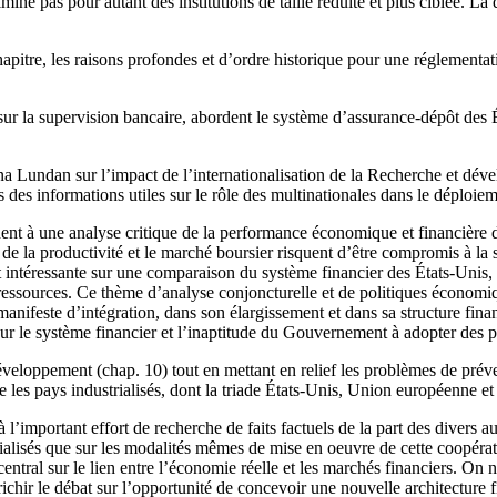
mine pas pour autant des institutions de taille réduite et plus ciblée. L
re, les raisons profondes et d’ordre historique pour une réglementation 
le sur la supervision bancaire, abordent le système d’assurance-dépôt de
nna Lundan sur l’impact de l’internationalisation de la Recherche et déve
 des informations utiles sur le rôle des multinationales dans le déploiem
à une analyse critique de la performance économique et financière des 
e de la productivité et le marché boursier risquent d’être compromis à la 
et intéressante sur une comparaison du système financier des États-Unis
 ressources. Ce thème d’analyse conjoncturelle et de politiques économiqu
manifeste d’intégration, dans son élargissement et dans sa structure fin
sur le système financier et l’inaptitude du Gouvernement à adopter des p
eloppement (chap. 10) tout en mettant en relief les problèmes de préve
re les pays industrialisés, dont la triade États-Unis, Union européenne et
 l’important effort de recherche de faits factuels de la part des divers 
rialisés que sur les modalités mêmes de mise en oeuvre de cette coopératio
central sur le lien entre l’économie réelle et les marchés financiers. On 
ichir le débat sur l’opportunité de concevoir une nouvelle architecture f