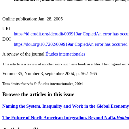
Online publication: Jan. 28, 2005
URI
https://id.erudit.org/iderudit/009919ar
Copied
An error has occu
DOI
https://doi.org/10.7202/009919ar
Copied
An error has occurred
A review of the journal
Études internationales
This article is a review of another work such as a book or a film. The original work
Volume 35, Number 3, septembre 2004
, p. 562–565
Tous droits réservés © Études internationales, 2004
Browse the articles in this issue
Naming the System. Inequality and Work in the Global Economy
The Future of North American Integration. Beyond Nafta.
Hakim