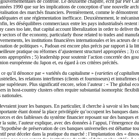
 gouvernementales de contrôle. Le deuxième chapitre, écrit par Pier Ca
 années 1990 que sur les implications de conception d’une nouvelle archite
éralisation des marchés financiers. Premièrement, comme le démontrent 
adéquates et une réglementation inefficace. Deuxièmement, le mécanism
in, les déséquilibres commerciaux entre les pays industrialisés restent 
cases too late, that capital account liberalization in order to deliver th
ectors of the economy, particularly those related to trades and manufactu
vernements, les institutions financières internationales et les acteurs 
nation de politiques », Padoan est encore plus précis par rapport à la litt
lleure pratique ou réformes d’ajustement structurel appropriées ; 3) contrô
tions appropriées ; 5) leadership pour soutenir l’action concertée des go
on européenne du Japon et, eu égard à ces critères précités.
 ce qu’il dénonce par « variétés du capitalisme » (
varieties of capitalis
trielles, les relations interfirmes (clients et fournisseurs) et intrafirme
e supérieure. Plus significatif encore, selon l’auteur : « The global e
ers in host-country clusters often require substantial isomorphic flexibili
s nationales.
evraient jouer les banques. En particulier, il cherche à savoir si les ba
mportante étant donné la place privilégiée qu’occupent les banques dans
 forces et des faiblesses du système financier reposant sur des banques et 
 Par la suite, l’auteur explique, avec des données à l’appui, l’émergenc
l’hypothèse de préservation de ces banques universelles est débattue to
ntif peut déceler dans la pratique du marché : l’implantation des « dinos