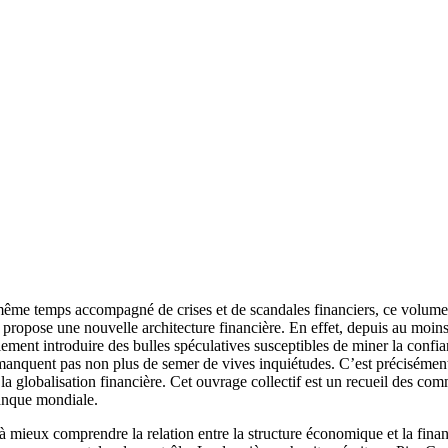
même temps accompagné de crises et de scandales financiers, ce volume 
et propose une nouvelle architecture financière. En effet, depuis au moi
ent introduire des bulles spéculatives susceptibles de miner la confianc
e manquent pas non plus de semer de vives inquiétudes. C’est précisément
 globalisation financière. Cet ouvrage collectif est un recueil des commu
anque mondiale.
mieux comprendre la relation entre la structure économique et la finance.