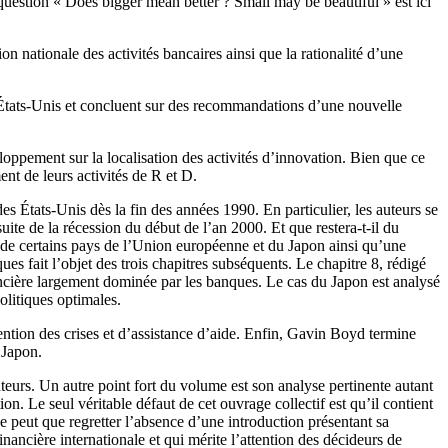
a question « Does bigger mean better ? Small may be beautiful » est ici
nationale des activités bancaires ainsi que la rationalité d’une
s États-Unis et concluent sur des recommandations d’une nouvelle
loppement sur la localisation des activités d’innovation. Bien que ce
ent de leurs activités de R et D.
États-Unis dès la fin des années 1990. En particulier, les auteurs se
suite de la récession du début de l’an 2000. Et que restera-t-il du
, de certains pays de l’Union européenne et du Japon ainsi qu’une
es fait l’objet des trois chapitres subséquents. Le chapitre 8, rédigé
ancière largement dominée par les banques. Le cas du Japon est analysé
olitiques optimales.
ntion des crises et d’assistance d’aide. Enfin, Gavin Boyd termine
 Japon.
auteurs. Un autre point fort du volume est son analyse pertinente autant
n. Le seul véritable défaut de cet ouvrage collectif est qu’il contient
ne peut que regretter l’absence d’une introduction présentant sa
inancière internationale et qui mérite l’attention des décideurs de