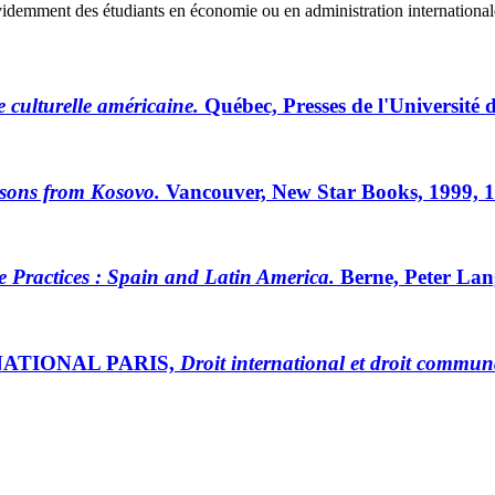
 évidemment des étudiants en économie ou en administration international
e culturelle américaine.
Québec, Presses de l'Université 
sons from Kosovo.
Vancouver, New Star Books, 1999, 1
ve Practices : Spain and Latin America.
Berne, Peter Lan
NATIONAL PARIS,
Droit international et droit communa