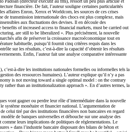
rlo Padoan (directeur exécutif au
fmi
), ressort un peu plus articulé et
cture financière. De fait, l’auteur souligne certaines particularités
les affaires Enron, Xerox et Worldcom, les sources de ces crises
e de transmission internationale des chocs est plus complexe, mais
insensibles aux fluctuations des devises. Il en découle des
e benefits of increased access to financial markets, must be carried out
ring, are still to be liberalized
». Plus précisément, la nouvelle
de marchés afin de préserver la croissance macroéconomique tout en
érature habituelle, puisqu’il fournit cinq critères requis dans les
le sur les résultats, c’est-à-dire la capacité d’obtenir les résultats
uvernements. Enfin, l’auteur fait une analyse comparative intéressante
m
), c’est-à-dire les institutions nationales formelles ou informelles tels la
s (gestion des ressources humaines). L’auteur explique qu’il n’y a pas
conomy is not moving toward a single optimal model : on the contrary
ty rather than an institutionalization approach ». En d’autres termes, la
nques vont gagner ou perdre leur rôle d’intermédiaire dans la nouvelle
 le système monétaire et financier national. L’argumentation de
de celui tiré par des institutions financières non bancaires en regard
e du modèle de banques universelles et débouche sur une analyse des
ut comme leurs implications de politiques de réglementations. Le
aures » dans l’industrie bancaire disposant des bilans de béton et