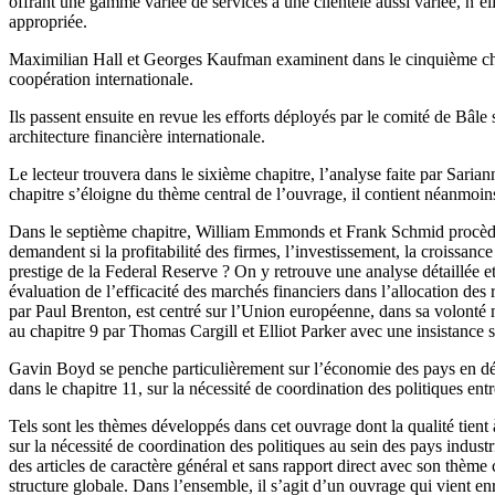
offrant une gamme variée de services à une clientèle aussi variée, n’éli
appropriée.
Maximilian Hall et Georges Kaufman examinent dans le cinquième chapit
coopération internationale.
Ils passent ensuite en revue les efforts déployés par le comité de Bâ
architecture financière internationale.
Le lecteur trouvera dans le sixième chapitre, l’analyse faite par Saria
chapitre s’éloigne du thème central de l’ouvrage, il contient néanmoins
Dans le septième chapitre, William Emmonds et Frank Schmid procèdent 
demandent si la profitabilité des firmes, l’investissement, la croissanc
prestige de la Federal Reserve ? On y retrouve une analyse détaillée 
évaluation de l’efficacité des marchés financiers dans l’allocation des
par Paul Brenton, est centré sur l’Union européenne, dans sa volonté 
au chapitre 9 par Thomas Cargill et Elliot Parker avec une insistance 
Gavin Boyd se penche particulièrement sur l’économie des pays en dév
dans le chapitre 11, sur la nécessité de coordination des politiques ent
Tels sont les thèmes développés dans cet ouvrage dont la qualité tient à
sur la nécessité de coordination des politiques au sein des pays indust
des articles de caractère général et sans rapport direct avec son thème 
structure globale. Dans l’ensemble, il s’agit d’un ouvrage qui vient enr