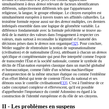
simultanément à deux
demoi
relevant de facteurs identificateurs
différents, subjectivement différents tels que l'appartenance
religieuse, la langue, le groupe ethnique. Le citoyen européen est
simultanément européen à travers toutes ses affinités culturelles. La
troisième formule repose aussi sur des
demoi
multiples, ces derniers
imbriqués ensemble dans une logique de géométrie variable. La
différence fondamentale avec la formule précédente se trouve au-
delà de la matrice des valeurs dans l'engagement à respecter ces
valeurs, mais surtout à reconnaître la légitimité et l'autorité des
décisions prises dans le
demos
non organique
[32]
. Pour conclure,
Weiler suggère de réintroduire la notion de supranationalisme
(civilisation) et de nationalisme (Éros), attribuant à chacun un
demos
spécifique et complémentaire qui peut être interprété comme l'espoir
de transcender l'État et la société nationale, comme le symbole du
déclin de l'État-nation européen classique dans un marché globalisé
et bureaucratique, comme l'idée d'un schéma machiavélique
d'autoprotection de la même structure étatique ou comme l'emblème
d'un effort libéral qui tente de contenir l'Éros du national et ses
démons sous le contrôle civilisationnel
[33]
. C'est à l'intérieur de ce
cadre conceptuel complexe et effervescent, qu'il est possible
d'appréhender l'importance du comité Adonnino eu égard à la
construction de l'identité européenne et du rôle de ses citoyens.
II - Les problèmes en suspens