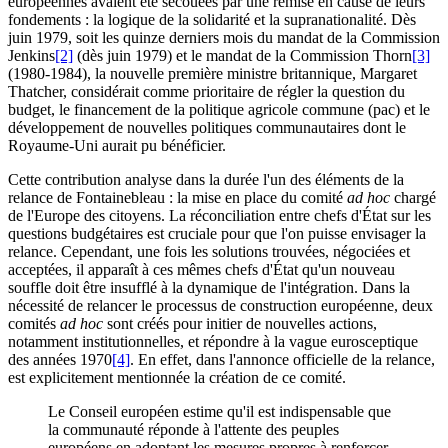
européennes avaient été secouées par une remise en cause de leurs
fondements : la logique de la solidarité et la supranationalité. Dès
juin 1979, soit les quinze derniers mois du mandat de la Commission
Jenkins
[2]
(dès juin 1979) et le mandat de la Commission Thorn
[3]
(1980-1984), la nouvelle première ministre britannique, Margaret
Thatcher, considérait comme prioritaire de régler la question du
budget, le financement de la politique agricole commune (
pac
) et le
développement de nouvelles politiques communautaires dont le
Royaume-Uni aurait pu bénéficier.
Cette contribution analyse dans la durée l'un des éléments de la
relance de Fontainebleau : la mise en place du comité
ad hoc
chargé
de l'Europe des citoyens. La réconciliation entre chefs d'État sur les
questions budgétaires est cruciale pour que l'on puisse envisager la
relance. Cependant, une fois les solutions trouvées, négociées et
acceptées, il apparaît à ces mêmes chefs d'État qu'un nouveau
souffle doit être insufflé à la dynamique de l'intégration. Dans la
nécessité de relancer le processus de construction européenne, deux
comités
ad hoc
sont créés pour initier de nouvelles actions,
notamment institutionnelles, et répondre à la vague eurosceptique
des années 1970
[4]
. En effet, dans l'annonce officielle de la relance,
est explicitement mentionnée la création de ce comité.
Le Conseil européen estime qu'il est indispensable que
la communauté réponde à l'attente des peuples
européens en adoptant les mesures propres à renforcer