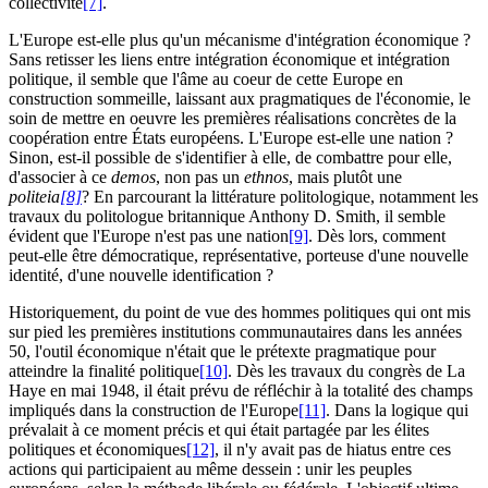
collectivité
[7]
.
L'Europe est-elle plus qu'un mécanisme d'intégration économique ?
Sans retisser les liens entre intégration économique et intégration
politique, il semble que l'âme au coeur de cette Europe en
construction sommeille, laissant aux pragmatiques de l'économie, le
soin de mettre en oeuvre les premières réalisations concrètes de la
coopération entre États européens. L'Europe est-elle une nation ?
Sinon, est-il possible de s'identifier à elle, de combattre pour elle,
d'associer à ce
demos
, non pas un
ethnos
, mais plutôt une
politeia
[8]
? En parcourant la littérature politologique, notamment les
travaux du politologue britannique Anthony D. Smith, il semble
évident que l'Europe n'est pas une nation
[9]
. Dès lors, comment
peut-elle être démocratique, représentative, porteuse d'une nouvelle
identité, d'une nouvelle identification ?
Historiquement, du point de vue des hommes politiques qui ont mis
sur pied les premières institutions communautaires dans les années
50, l'outil économique n'était que le prétexte pragmatique pour
atteindre la finalité politique
[10]
. Dès les travaux du congrès de La
Haye en mai 1948, il était prévu de réfléchir à la totalité des champs
impliqués dans la construction de l'Europe
[11]
. Dans la logique qui
prévalait à ce moment précis et qui était partagée par les élites
politiques et économiques
[12]
, il n'y avait pas de hiatus entre ces
actions qui participaient au même dessein : unir les peuples