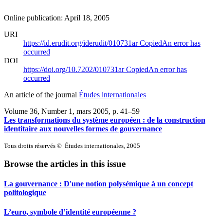
Online publication: April 18, 2005
URI
https://id.erudit.org/iderudit/010731ar
Copied
An error has
occurred
DOI
https://doi.org/10.7202/010731ar
Copied
An error has
occurred
An article of the journal
Études internationales
Volume 36, Number 1, mars 2005
, p. 41–59
Les transformations du système européen : de la construction
identitaire aux nouvelles formes de gouvernance
Tous droits réservés © Études internationales, 2005
Browse the articles in this issue
La gouvernance : D'une notion polysémique à un concept
politologique
L’euro, symbole d’identité européenne ?