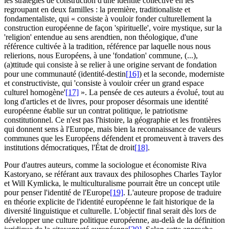
les stratégies de construction d'une identité collective en les
regroupant en deux familles : la première, traditionaliste et
fondamentaliste, qui « consiste à vouloir fonder culturellement la
construction européenne de façon 'spirituelle', voire mystique, sur la
'religion' entendue au sens arendtien, non théologique, d'une
référence cultivée à la tradition, référence par laquelle nous nous
relierions, nous Européens, à une 'fondation' commune, (...),
(a)ttitude qui consiste à se relier à une origine servant de fondation
pour une communauté (identité-destin
[16]
) et la seconde, moderniste
et constructiviste, qui 'consiste à vouloir créer un grand espace
culturel homogène'
[17]
». La pensée de ces auteurs a évolué, tout au
long d'articles et de livres, pour proposer désormais une identité
européenne établie sur un contrat politique, le patriotisme
constitutionnel. Ce n'est pas l'histoire, la géographie et les frontières
qui donnent sens à l'Europe, mais bien la reconnaissance de valeurs
communes que les Européens défendent et promeuvent à travers des
institutions démocratiques, l'État de droit
[18]
.
Pour d'autres auteurs, comme la sociologue et économiste Riva
Kastoryano, se référant aux travaux des philosophes Charles Taylor
et Will Kymlicka, le multiculturalisme pourrait être un concept utile
pour penser l'identité de l'Europe
[19]
. L'auteure propose de traduire
en théorie explicite de l'identité européenne le fait historique de la
diversité linguistique et culturelle. L'objectif final serait dès lors de
développer une culture politique européenne, au-delà de la définition