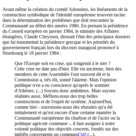
Avant même la création du comité Adonnino, les linéaments de la
construction symbolique de l'identité européenne trouvent racine
dans la détermination des problèmes que doit rencontrer la
Communauté au début des années 1980. En prenant la présidence
du Conseil européen en janvier 1984, le ministre des Affaires
étrangères, Claude Cheysson, dressait l'état des principaux dossiers
que lui transmettait la présidence grecque et les priorités du
gouvernement français lors du discours inaugural prononcé à
Strasbourg le 18 janvier 1984 :
Que l'Europe soit en crise, qui songerait à le nier ?
Cette crise ne date pas d'hier. Elle est ancienne, bien des
membres de cette Assemblée l'ont souvent dit et la
Commission a, très tôt, sonné l'alarme. Mais l'opinion
publique n'en a eu conscience qu'après le sommet
d'Athènes. (...) Soyons donc ambitieux. Mais soyons
réalistes aussi. Méfions-nous des trop belles
constructions et de l'esprit de système. Aujourd'hui,
comme hier - souvenons-nous des réussites qu'a été
initialement et qu'est encore d'une certaine manière la
Communauté européenne du charbon et de l'acier ou la
politique agricole commune -, il faut assigner à notre
volonté politique des objectifs concrets, fondés sur des
intérêts convergents ou communs
[34]
(...).