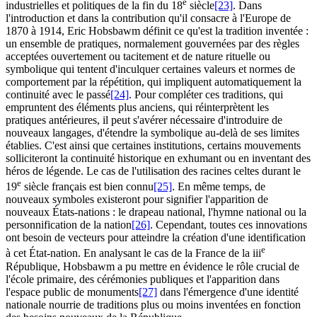
e
industrielles et politiques de la fin du 18
siècle
[23]
. Dans
l'introduction et dans la contribution qu'il consacre à l'Europe de
1870 à 1914, Eric Hobsbawm définit ce qu'est la tradition inventée :
un ensemble de pratiques, normalement gouvernées par des règles
acceptées ouvertement ou tacitement et de nature rituelle ou
symbolique qui tentent d'inculquer certaines valeurs et normes de
comportement par la répétition, qui impliquent automatiquement la
continuité avec le passé
[24]
. Pour compléter ces traditions, qui
empruntent des éléments plus anciens, qui réinterprètent les
pratiques antérieures, il peut s'avérer nécessaire d'introduire de
nouveaux langages, d'étendre la symbolique au-delà de ses limites
établies. C'est ainsi que certaines institutions, certains mouvements
solliciteront la continuité historique en exhumant ou en inventant des
héros de légende. Le cas de l'utilisation des racines celtes durant le
e
19
siècle français est bien connu
[25]
. En même temps, de
nouveaux symboles existeront pour signifier l'apparition de
nouveaux États-nations : le drapeau national, l'hymne national ou la
personnification de la nation
[26]
. Cependant, toutes ces innovations
ont besoin de vecteurs pour atteindre la création d'une identification
e
à cet État-nation. En analysant le cas de la France de la
iii
République, Hobsbawm a pu mettre en évidence le rôle crucial de
l'école primaire, des cérémonies publiques et l'apparition dans
l'espace public de monuments
[27]
dans l'émergence d'une identité
nationale nourrie de traditions plus ou moins inventées en fonction