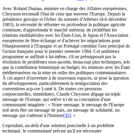
Avec Roland Dumas, ministre en charge des Affaires européennes,
Cheysson reconnaît l'état de crise que traverse l'Europe. Depuis la
présidence grecque et l'échec du sommet d'Athènes (4-6 décembre
1983), la nécessité de réformer en profondeur la politique agricole
commune, d'approfondir le marché intérieur, de (re)définir les
relations multilatérales avec les États-Unis, le Japon et l'Association
européenne de libre-échange et d'achever les négociations pour
l'élargissement à l'Espagne et au Portugal constitue l'axe principal de
l'action française pour le premier semestre 1984. Cet ambitieux
programme se suffirait à lui-même, s'il ne présupposait pas la
résolution de problèmes sous-jacents, beaucoup plus techniques, tels
que la contribution britannique au budget, les relations avec les États
méditerranéens ou la mise en ordre des politiques communautaires.
À cet aspect d'ouverture à de nouveaux espaces, se pose la question
du développement, particulièrement la renégociation des
conventions
acp
-
cee
Lomé
ii
. De toutes ces pressions
conjoncturelles, immédiates, Claude Cheysson dégage un triple
message de l'Europe, qui relève ici de sa conception d'une
communauté imaginée : « Notre message, le message de l'Europe
soit alors être un message de paix, un message de solidarité, un
message qui s'adresse à l'homme
[35]
. »
Cependant, au-delà d'une solution ponctuelle à un problème
technique, le communiqué précise qu'il est nécessaire