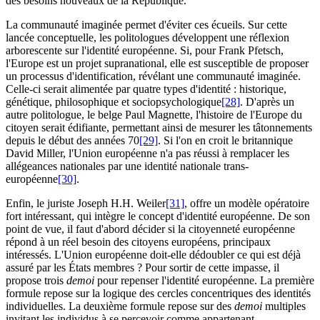
des besoins nouveaux de la République.
La communauté imaginée permet d'éviter ces écueils. Sur cette
lancée conceptuelle, les politologues développent une réflexion
arborescente sur l'identité européenne. Si, pour Frank Pfetsch,
l'Europe est un projet supranational, elle est susceptible de proposer
un processus d'identification, révélant une communauté imaginée.
Celle-ci serait alimentée par quatre types d'identité : historique,
génétique, philosophique et sociopsychologique
[28]
. D'après un
autre politologue, le belge Paul Magnette, l'histoire de l'Europe du
citoyen serait édifiante, permettant ainsi de mesurer les tâtonnements
depuis le début des années 70
[29]
. Si l'on en croit le britannique
David Miller, l'Union européenne n'a pas réussi à remplacer les
allégeances nationales par une identité nationale trans-
européenne
[30]
.
Enfin, le juriste Joseph H.H. Weiler
[31]
, offre un modèle opératoire
fort intéressant, qui intègre le concept d'identité européenne. De son
point de vue, il faut d'abord décider si la citoyenneté européenne
répond à un réel besoin des citoyens européens, principaux
intéressés. L'Union européenne doit-elle dédoubler ce qui est déjà
assuré par les États membres ? Pour sortir de cette impasse, il
propose trois
demoi
pour repenser l'identité européenne. La première
formule repose sur la logique des cercles concentriques des identités
individuelles. La deuxième formule repose sur des
demoi
multiples
invitant les individus à se percevoir comme appartenant