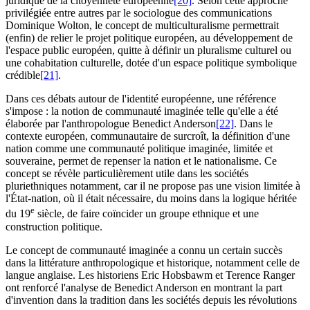
juridique de la citoyenneté européenne
[20]
. Selon cette approche
privilégiée entre autres par le sociologue des communications
Dominique Wolton, le concept de multiculturalisme permettrait
(enfin) de relier le projet politique européen, au développement de
l'espace public européen, quitte à définir un pluralisme culturel ou
une cohabitation culturelle, dotée d'un espace politique symbolique
crédible
[21]
.
Dans ces débats autour de l'identité européenne, une référence
s'impose : la notion de communauté imaginée telle qu'elle a été
élaborée par l'anthropologue Benedict Anderson
[22]
. Dans le
contexte européen, communautaire de surcroît, la définition d'une
nation comme une communauté politique imaginée, limitée et
souveraine, permet de repenser la nation et le nationalisme. Ce
concept se révèle particulièrement utile dans les sociétés
pluriethniques notamment, car il ne propose pas une vision limitée à
l'État-nation, où il était nécessaire, du moins dans la logique héritée
e
du 19
siècle, de faire coïncider un groupe ethnique et une
construction politique.
Le concept de communauté imaginée a connu un certain succès
dans la littérature anthropologique et historique, notamment celle de
langue anglaise. Les historiens Eric Hobsbawm et Terence Ranger
ont renforcé l'analyse de Benedict Anderson en montrant la part
d'invention dans la tradition dans les sociétés depuis les révolutions