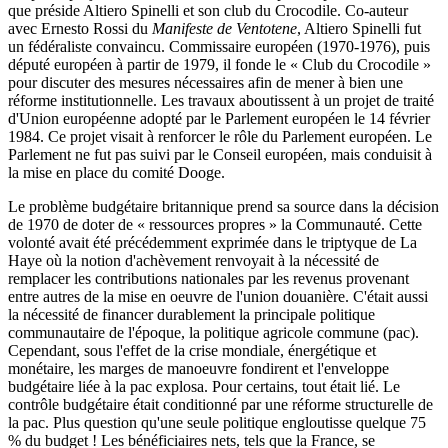
que préside Altiero Spinelli et son club du Crocodile. Co-auteur
avec Ernesto Rossi du
Manifeste de Ventotene
, Altiero Spinelli fut
un fédéraliste convaincu. Commissaire européen (1970-1976), puis
député européen à partir de 1979, il fonde le « Club du Crocodile »
pour discuter des mesures nécessaires afin de mener à bien une
réforme institutionnelle. Les travaux aboutissent à un projet de traité
d'Union européenne adopté par le Parlement européen le 14 février
1984. Ce projet visait à renforcer le rôle du Parlement européen. Le
Parlement ne fut pas suivi par le Conseil européen, mais conduisit à
la mise en place du comité Dooge.
Le problème budgétaire britannique prend sa source dans la décision
de 1970 de doter de « ressources propres » la Communauté. Cette
volonté avait été précédemment exprimée dans le triptyque de La
Haye où la notion d'achèvement renvoyait à la nécessité de
remplacer les contributions nationales par les revenus provenant
entre autres de la mise en oeuvre de l'union douanière. C'était aussi
la nécessité de financer durablement la principale politique
communautaire de l'époque, la politique agricole commune (
pac
).
Cependant, sous l'effet de la crise mondiale, énergétique et
monétaire, les marges de manoeuvre fondirent et l'enveloppe
budgétaire liée à la
pac
explosa. Pour certains, tout était lié. Le
contrôle budgétaire était conditionné par une réforme structurelle de
la
pac
. Plus question qu'une seule politique engloutisse quelque 75
% du budget ! Les bénéficiaires nets, tels que la France, se