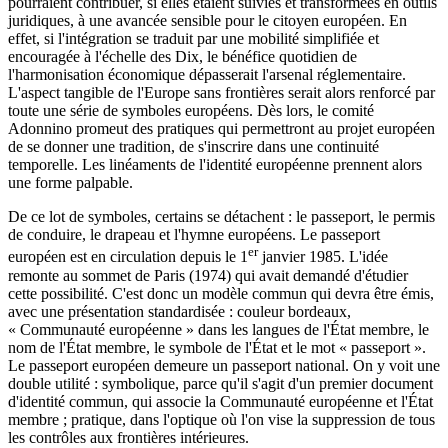
pourraient contribuer, si elles étaient suivies et transformées en outils
juridiques, à une avancée sensible pour le citoyen européen. En
effet, si l'intégration se traduit par une mobilité simplifiée et
encouragée à l'échelle des Dix, le bénéfice quotidien de
l'harmonisation économique dépasserait l'arsenal réglementaire.
L'aspect tangible de l'Europe sans frontières serait alors renforcé par
toute une série de symboles européens. Dès lors, le comité
Adonnino promeut des pratiques qui permettront au projet européen
de se donner une tradition, de s'inscrire dans une continuité
temporelle. Les linéaments de l'identité européenne prennent alors
une forme palpable.
De ce lot de symboles, certains se détachent : le passeport, le permis
de conduire, le drapeau et l'hymne européens. Le passeport
er
européen est en circulation depuis le 1
janvier 1985. L'idée
remonte au sommet de Paris (1974) qui avait demandé d'étudier
cette possibilité. C'est donc un modèle commun qui devra être émis,
avec une présentation standardisée : couleur bordeaux,
« Communauté européenne » dans les langues de l'État membre, le
nom de l'État membre, le symbole de l'État et le mot « passeport ».
Le passeport européen demeure un passeport national. On y voit une
double utilité : symbolique, parce qu'il s'agit d'un premier document
d'identité commun, qui associe la Communauté européenne et l'État
membre ; pratique, dans l'optique où l'on vise la suppression de tous
les contrôles aux frontières intérieures.