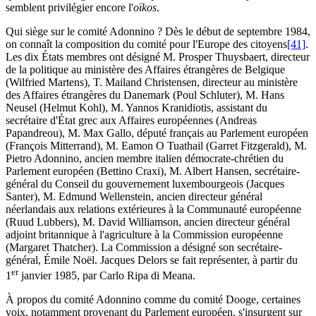
semblent privilégier encore l'
oïkos
.
Qui siège sur le comité Adonnino ? Dès le début de septembre 1984,
on connaît la composition du comité pour l'Europe des citoyens
[41]
.
Les dix États membres ont désigné M. Prosper Thuysbaert, directeur
de la politique au ministère des Affaires étrangères de Belgique
(Wilfried Martens), T. Mailand Christensen, directeur au ministère
des Affaires étrangères du Danemark (Poul Schluter), M. Hans
Neusel (Helmut Kohl), M. Yannos Kranidiotis, assistant du
secrétaire d'État grec aux Affaires européennes (Andreas
Papandreou), M. Max Gallo, député français au Parlement européen
(François Mitterrand), M. Eamon O Tuathail (Garret Fitzgerald), M.
Pietro Adonnino, ancien membre italien démocrate-chrétien du
Parlement européen (Bettino Craxi), M. Albert Hansen, secrétaire-
général du Conseil du gouvernement luxembourgeois (Jacques
Santer), M. Edmund Wellenstein, ancien directeur général
néerlandais aux relations extérieures à la Communauté européenne
(Ruud Lubbers), M. David Williamson, ancien directeur général
adjoint britannique à l'agriculture à la Commission européenne
(Margaret Thatcher). La Commission a désigné son secrétaire-
général, Émile Noël. Jacques Delors se fait représenter, à partir du
er
1
janvier 1985, par Carlo Ripa di Meana.
À propos du comité Adonnino comme du comité Dooge, certaines
voix, notamment provenant du Parlement européen, s'insurgent sur