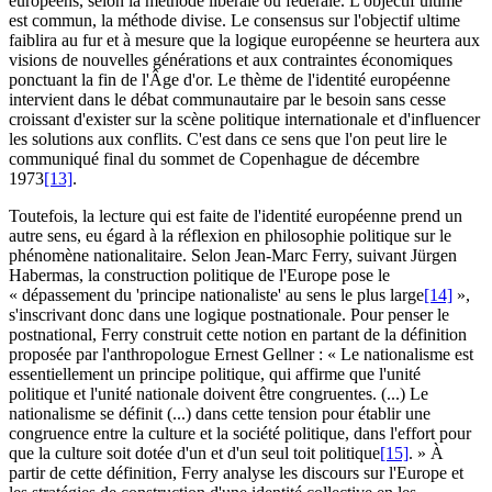
européens, selon la méthode libérale ou fédérale. L'objectif ultime
est commun, la méthode divise. Le consensus sur l'objectif ultime
faiblira au fur et à mesure que la logique européenne se heurtera aux
visions de nouvelles générations et aux contraintes économiques
ponctuant la fin de l'Âge d'or. Le thème de l'identité européenne
intervient dans le débat communautaire par le besoin sans cesse
croissant d'exister sur la scène politique internationale et d'influencer
les solutions aux conflits. C'est dans ce sens que l'on peut lire le
communiqué final du sommet de Copenhague de décembre
1973
[13]
.
Toutefois, la lecture qui est faite de l'identité européenne prend un
autre sens, eu égard à la réflexion en philosophie politique sur le
phénomène nationalitaire. Selon Jean-Marc Ferry, suivant Jürgen
Habermas, la construction politique de l'Europe pose le
« dépassement du 'principe nationaliste' au sens le plus large
[14]
»,
s'inscrivant donc dans une logique postnationale. Pour penser le
postnational, Ferry construit cette notion en partant de la définition
proposée par l'anthropologue Ernest Gellner : « Le nationalisme est
essentiellement un principe politique, qui affirme que l'unité
politique et l'unité nationale doivent être congruentes. (...) Le
nationalisme se définit (...) dans cette tension pour établir une
congruence entre la culture et la société politique, dans l'effort pour
que la culture soit dotée d'un et d'un seul toit politique
[15]
. » À
partir de cette définition, Ferry analyse les discours sur l'Europe et