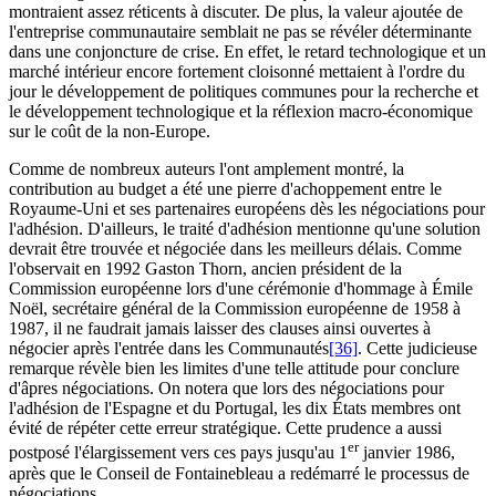
montraient assez réticents à discuter. De plus, la valeur ajoutée de
l'entreprise communautaire semblait ne pas se révéler déterminante
dans une conjoncture de crise. En effet, le retard technologique et un
marché intérieur encore fortement cloisonné mettaient à l'ordre du
jour le développement de politiques communes pour la recherche et
le développement technologique et la réflexion macro-économique
sur le coût de la non-Europe.
Comme de nombreux auteurs l'ont amplement montré, la
contribution au budget a été une pierre d'achoppement entre le
Royaume-Uni et ses partenaires européens dès les négociations pour
l'adhésion. D'ailleurs, le traité d'adhésion mentionne qu'une solution
devrait être trouvée et négociée dans les meilleurs délais. Comme
l'observait en 1992 Gaston Thorn, ancien président de la
Commission européenne lors d'une cérémonie d'hommage à Émile
Noël, secrétaire général de la Commission européenne de 1958 à
1987, il ne faudrait jamais laisser des clauses ainsi ouvertes à
négocier après l'entrée dans les Communautés
[36]
. Cette judicieuse
remarque révèle bien les limites d'une telle attitude pour conclure
d'âpres négociations. On notera que lors des négociations pour
l'adhésion de l'Espagne et du Portugal, les dix États membres ont
évité de répéter cette erreur stratégique. Cette prudence a aussi
er
postposé l'élargissement vers ces pays jusqu'au 1
janvier 1986,
après que le Conseil de Fontainebleau a redémarré le processus de
négociations.