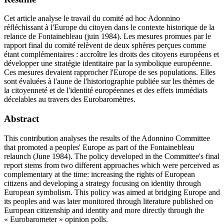
Cet article analyse le travail du comité ad hoc Adonnino
réfléchissant à l'Europe du citoyen dans le contexte historique de la
relance de Fontainebleau (juin 1984). Les mesures promues par le
rapport final du comité relèvent de deux sphères perçues comme
étant complémentaires : accroître les droits des citoyens européens et
développer une stratégie identitaire par la symbolique européenne.
Ces mesures devaient rapprocher l'Europe de ses populations. Elles
sont évaluées à l'aune de l'historiographie publiée sur les thèmes de
la citoyenneté et de l'identité européennes et des effets immédiats
décelables au travers des Eurobaromètres.
Abstract
This contribution analyses the results of the Adonnino Committee
that promoted a peoples' Europe as part of the Fontainebleau
relaunch (June 1984). The policy developed in the Committee's final
report stems from two different approaches which were perceived as
complementary at the time: increasing the rights of European
citizens and developing a strategy focusing on identity through
European symbolism. This policy was aimed at bridging Europe and
its peoples and was later monitored through literature published on
European citizenship and identity and more directly through the
« Eurobarometer » opinion polls.