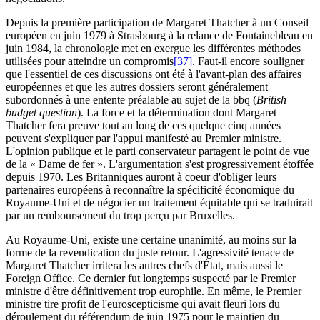
Depuis la première participation de Margaret Thatcher à un Conseil
européen en juin 1979 à Strasbourg à la relance de Fontainebleau en
juin 1984, la chronologie met en exergue les différentes méthodes
utilisées pour atteindre un compromis
[37]
. Faut-il encore souligner
que l'essentiel de ces discussions ont été à l'avant-plan des affaires
européennes et que les autres dossiers seront généralement
subordonnés à une entente préalable au sujet de la
bbq
(
British
budget question
). La force et la détermination dont Margaret
Thatcher fera preuve tout au long de ces quelque cinq années
peuvent s'expliquer par l'appui manifesté au Premier ministre.
L'opinion publique et le parti conservateur partagent le point de vue
de la « Dame de fer ». L'argumentation s'est progressivement étoffée
depuis 1970. Les Britanniques auront à coeur d'obliger leurs
partenaires européens à reconnaître la spécificité économique du
Royaume-Uni et de négocier un traitement équitable qui se traduirait
par un remboursement du trop perçu par Bruxelles.
Au Royaume-Uni, existe une certaine unanimité, au moins sur la
forme de la revendication du juste retour. L'agressivité tenace de
Margaret Thatcher irritera les autres chefs d'État, mais aussi le
Foreign Office. Ce dernier fut longtemps suspecté par le Premier
ministre d'être définitivement trop europhile. En même, le Premier
ministre tire profit de l'euroscepticisme qui avait fleuri lors du
déroulement du référendum de juin 1975 pour le maintien du