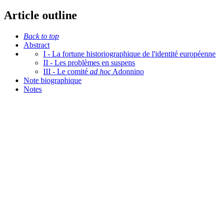
Article outline
Back to top
Abstract
I - La fortune historiographique de l'identité européenne
II - Les problèmes en suspens
III - Le comité
ad hoc
Adonnino
Note biographique
Notes