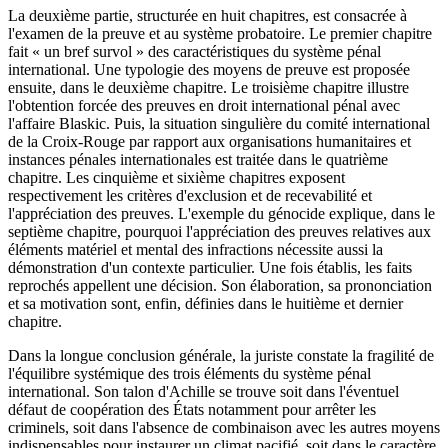
La deuxième partie, structurée en huit chapitres, est consacrée à
l'examen de la preuve et au système probatoire. Le premier chapitre
fait « un bref survol » des caractéristiques du système pénal
international. Une typologie des moyens de preuve est proposée
ensuite, dans le deuxième chapitre. Le troisième chapitre illustre
l'obtention forcée des preuves en droit international pénal avec
l'affaire Blaskic. Puis, la situation singulière du comité international
de la Croix-Rouge par rapport aux organisations humanitaires et
instances pénales internationales est traitée dans le quatrième
chapitre. Les cinquième et sixième chapitres exposent
respectivement les critères d'exclusion et de recevabilité et
l'appréciation des preuves. L'exemple du génocide explique, dans le
septième chapitre, pourquoi l'appréciation des preuves relatives aux
éléments matériel et mental des infractions nécessite aussi la
démonstration d'un contexte particulier. Une fois établis, les faits
reprochés appellent une décision. Son élaboration, sa prononciation
et sa motivation sont, enfin, définies dans le huitième et dernier
chapitre.
Dans la longue conclusion générale, la juriste constate la fragilité de
l'équilibre systémique des trois éléments du système pénal
international. Son talon d'Achille se trouve soit dans l'éventuel
défaut de coopération des États notamment pour arrêter les
criminels, soit dans l'absence de combinaison avec les autres moyens
indispensables pour instaurer un climat pacifié, soit dans le caractère