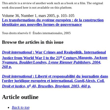
This article is a review of another work such as a book or a film. The original
work discussed here is not available on this platform.
Volume 36, Number 1, mars 2005
, p. 103–105
Les transformations du système européen : de la construction
identitaire aux nouvelles formes de gouvernance
Tous droits réservés © Études internationales, 2005
Browse the articles in this issue
Droit international
:
War Crimes and Realpolitik. International
st
Justice from World War I to the 21
Century.
Maogoto
, Jackson
Nyamura. Boulder/Londres, Lynne Rienner Publishers, 2004,
268 p.
Droit international
:
Liberté et responsabilité du journaliste dans
l'ordre juridique européen et international.
Guedj,
Alexis. Coll.
o
Droit et justice, n
40, Bruxelles, Bruylant, 2003, 460 p.
Article outline
Back to top