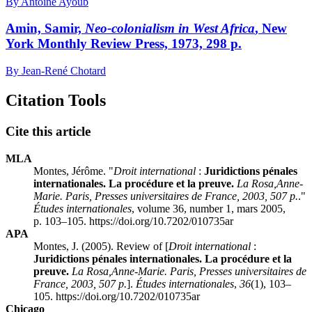
By Antoine Ayoub
Amin, Samir,
Neo-colonialism in West Africa
, New
York Monthly Review Press, 1973, 298 p.
By Jean-René Chotard
Citation Tools
Cite this article
MLA
Montes, Jérôme. "
Droit international
:
Juridictions pénales
internationales. La procédure et la preuve.
La Rosa,
Anne-
Marie. Paris, Presses universitaires de France, 2003, 507 p.
."
Études internationales
, volume 36, number 1, mars 2005,
p. 103–105. https://doi.org/10.7202/010735ar
APA
Montes, J. (2005). Review of [
Droit international
:
Juridictions pénales internationales. La procédure et la
preuve.
La Rosa,
Anne-Marie. Paris, Presses universitaires de
France, 2003, 507 p.
].
Études internationales
,
36
(1), 103–
105. https://doi.org/10.7202/010735ar
Chicago