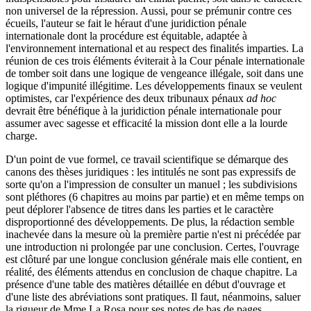
non universel de la répression. Aussi, pour se prémunir contre ces
écueils, l'auteur se fait le héraut d'une juridiction pénale
internationale dont la procédure est équitable, adaptée à
l'environnement international et au respect des finalités imparties. La
réunion de ces trois éléments éviterait à la Cour pénale internationale
de tomber soit dans une logique de vengeance illégale, soit dans une
logique d'impunité illégitime. Les développements finaux se veulent
optimistes, car l'expérience des deux tribunaux pénaux
ad hoc
devrait être bénéfique à la juridiction pénale internationale pour
assumer avec sagesse et efficacité la mission dont elle a la lourde
charge.
D'un point de vue formel, ce travail scientifique se démarque des
canons des thèses juridiques : les intitulés ne sont pas expressifs de
sorte qu'on a l'impression de consulter un manuel ; les subdivisions
sont pléthores (6 chapitres au moins par partie) et en même temps on
peut déplorer l'absence de titres dans les parties et le caractère
disproportionné des développements. De plus, la rédaction semble
inachevée dans la mesure où la première partie n'est ni précédée par
une introduction ni prolongée par une conclusion. Certes, l'ouvrage
est clôturé par une longue conclusion générale mais elle contient, en
réalité, des éléments attendus en conclusion de chaque chapitre. La
présence d'une table des matières détaillée en début d'ouvrage et
d'une liste des abréviations sont pratiques. Il faut, néanmoins, saluer
la rigueur de Mme La Rosa pour ses notes de bas de pages