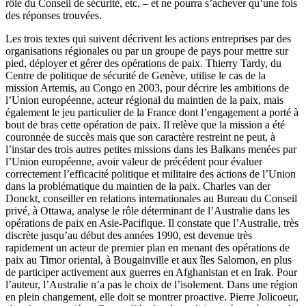
rôle du Conseil de sécurité, etc. – et ne pourra s’achever qu’une fois
des réponses trouvées.
Les trois textes qui suivent décrivent les actions entreprises par des
organisations régionales ou par un groupe de pays pour mettre sur
pied, déployer et gérer des opérations de paix. Thierry Tardy, du
Centre de politique de sécurité de Genève, utilise le cas de la
mission Artemis, au Congo en 2003, pour décrire les ambitions de
l’Union européenne, acteur régional du maintien de la paix, mais
également le jeu particulier de la France dont l’engagement a porté à
bout de bras cette opération de paix. Il relève que la mission a été
couronnée de succès mais que son caractère restreint ne peut, à
l’instar des trois autres petites missions dans les Balkans menées par
l’Union européenne, avoir valeur de précédent pour évaluer
correctement l’efficacité politique et militaire des actions de l’Union
dans la problématique du maintien de la paix. Charles van der
Donckt, conseiller en relations internationales au Bureau du Conseil
privé, à Ottawa, analyse le rôle déterminant de l’Australie dans les
opérations de paix en Asie-Pacifique. Il constate que l’Australie, très
discrète jusqu’au début des années 1990, est devenue très
rapidement un acteur de premier plan en menant des opérations de
paix au Timor oriental, à Bougainville et aux îles Salomon, en plus
de participer activement aux guerres en Afghanistan et en Irak. Pour
l’auteur, l’Australie n’a pas le choix de l’isolement. Dans une région
en plein changement, elle doit se montrer proactive. Pierre Jolicoeur,