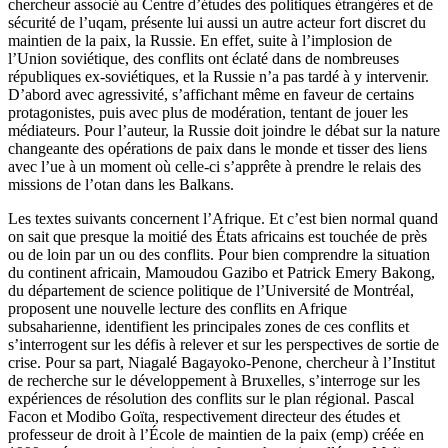
chercheur associé au Centre d’études des politiques étrangères et de
sécurité de l’
uqam
, présente lui aussi un autre acteur fort discret du
maintien de la paix, la Russie. En effet, suite à l’implosion de
l’Union soviétique, des conflits ont éclaté dans de nombreuses
républiques ex-soviétiques, et la Russie n’a pas tardé à y intervenir.
D’abord avec agressivité, s’affichant même en faveur de certains
protagonistes, puis avec plus de modération, tentant de jouer les
médiateurs. Pour l’auteur, la Russie doit joindre le débat sur la nature
changeante des opérations de paix dans le monde et tisser des liens
avec l’
ue
à un moment où celle-ci s’apprête à prendre le relais des
missions de l’
otan
dans les Balkans.
Les textes suivants concernent l’Afrique. Et c’est bien normal quand
on sait que presque la moitié des États africains est touchée de près
ou de loin par un ou des conflits. Pour bien comprendre la situation
du continent africain, Mamoudou Gazibo et Patrick Emery Bakong,
du département de science politique de l’Université de Montréal,
proposent une nouvelle lecture des conflits en Afrique
subsaharienne, identifient les principales zones de ces conflits et
s’interrogent sur les défis à relever et sur les perspectives de sortie de
crise. Pour sa part, Niagalé Bagayoko-Penone, chercheur à l’Institut
de recherche sur le développement à Bruxelles, s’interroge sur les
expériences de résolution des conflits sur le plan régional. Pascal
Facon et Modibo Goïta, respectivement directeur des études et
professeur de droit à l’École de maintien de la paix (
emp
) créée en