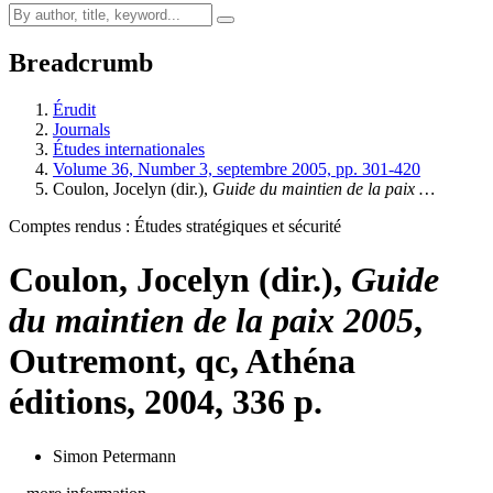
Breadcrumb
Érudit
Journals
Études internationales
Volume 36, Number 3, septembre 2005, pp. 301-420
Coulon
, Jocelyn (dir.),
Guide du maintien de la paix …
Comptes rendus : Études stratégiques et sécurité
Coulon
, Jocelyn (dir.),
Guide
du maintien de la paix 2005
,
Outremont,
qc
, Athéna
éditions, 2004, 336 p.
Simon Petermann