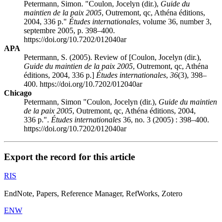
Petermann, Simon. "
Coulon
, Jocelyn (dir.),
Guide du
maintien de la paix 2005
, Outremont,
qc
, Athéna éditions,
2004, 336 p."
Études internationales
, volume 36, number 3,
septembre 2005, p. 398–400.
https://doi.org/10.7202/012040ar
APA
Petermann, S. (2005). Review of [
Coulon
, Jocelyn (dir.),
Guide du maintien de la paix 2005
, Outremont,
qc
, Athéna
éditions, 2004, 336 p.]
Études internationales
,
36
(3), 398–
400. https://doi.org/10.7202/012040ar
Chicago
Petermann, Simon "
Coulon
, Jocelyn (dir.),
Guide du maintien
de la paix 2005
, Outremont,
qc
, Athéna éditions, 2004,
336 p.".
Études internationales
36, no. 3 (2005) : 398–400.
https://doi.org/10.7202/012040ar
Export the record for this article
RIS
EndNote, Papers, Reference Manager, RefWorks, Zotero
ENW