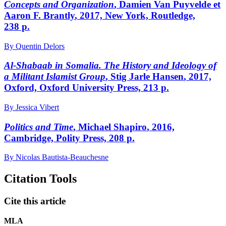
Concepts and Organization
, Damien V
an
P
uyvelde
et
Aaron F. B
rantly
, 2017, New York, Routledge,
238 p.
By Quentin Delors
Al-Shabaab in Somalia. The History and Ideology of
a Militant Islamist Group
, Stig J
arle
H
ansen
, 2017,
Oxford, Oxford University Press, 213 p.
By Jessica Vibert
Politics and Time
, Michael S
hapiro
, 2016,
Cambridge, Polity Press, 208 p.
By Nicolas Bautista-Beauchesne
Citation Tools
Cite this article
MLA