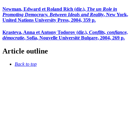
Newman
, Edward et Roland
Rich
(dir.),
The
un
Role in
Promoting Democracy. Between Ideals and Reality
, New York,
United Nations University Press, 2004, 359 p.
Krasteva
, Anna et Antony
Todorov
(dir.),
Conflits, confiance,
démocratie
, Sofia, Nouvelle Université Bulgare, 2004, 269 p.
Article outline
Back to top