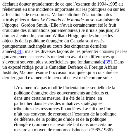
déclarait douter grandement de ce que l’examen de 1994-1995 ait
réellement eu une incidence importante sur les politiques ou sur les
affectations de ressources. Malone attribue l’élaboration des
« trois piliers » dans
Le Canada et le monde
au sous-ministre de
l’époque, Gordon Smith. (Elle n’avait certainement été le fruit
d’aucune des ruminations parlementaires.) Je n’irais pas jusqu’à
donner à entendre, comme William Hogg, que les buts et les
objectifs de la politique étrangère du Canada sont restés
pratiquement inchangés au cours des cinquante dernières
années
[34]
, mais les diverses façons de les présenter choisies par les
gouvernements successifs mettent en avant des différences qui
s’avèrent souvent plus superficielles que fondamentales
[35]
. Dans
un exposé rédigé pour le Canadian Defence & Foreign Affairs
Institute, Malone résume l’occasion manquée qu’a constitué ce
dernier grand examen et le peu qui en est resté comme suit :
L’examen n’a pas modifié l’orientation essentielle de la
politique étrangère des gouvernements antérieurs et,
dans une certaine mesure, il a été de la frime, en
particulier dans le cas des initiatives stratégiques
tributaires des ressources financières. Le fait que l’on
n’ait pas convenu de regrouper l’examen de la politique
de défense, de la politique d’aide et de la politique
étrangère (comme cela avait été fait dans une certaine
mesure au moyen de rapports distincts en 1985-1986)