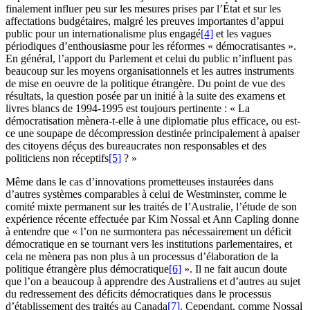
finalement influer peu sur les mesures prises par l’État et sur les
affectations budgétaires, malgré les preuves importantes d’appui
public pour un internationalisme plus engagé
[4]
et les vagues
périodiques d’enthousiasme pour les réformes « démocratisantes ».
En général, l’apport du Parlement et celui du public n’influent pas
beaucoup sur les moyens organisationnels et les autres instruments
de mise en oeuvre de la politique étrangère. Du point de vue des
résultats, la question posée par un initié à la suite des examens et
livres blancs de 1994-1995 est toujours pertinente : « La
démocratisation mènera-t-elle à une diplomatie plus efficace, ou est-
ce une soupape de décompression destinée principalement à apaiser
des citoyens déçus des bureaucrates non responsables et des
politiciens non réceptifs
[5]
? »
Même dans le cas d’innovations prometteuses instaurées dans
d’autres systèmes comparables à celui de Westminster, comme le
comité mixte permanent sur les traités de l’Australie, l’étude de son
expérience récente effectuée par Kim Nossal et Ann Capling donne
à entendre que « l’on ne surmontera pas nécessairement un déficit
démocratique en se tournant vers les institutions parlementaires, et
cela ne mènera pas non plus à un processus d’élaboration de la
politique étrangère plus démocratique
[6]
». Il ne fait aucun doute
que l’on a beaucoup à apprendre des Australiens et d’autres au sujet
du redressement des déficits démocratiques dans le processus
d’établissement des traités au Canada
[7]
. Cependant, comme Nossal