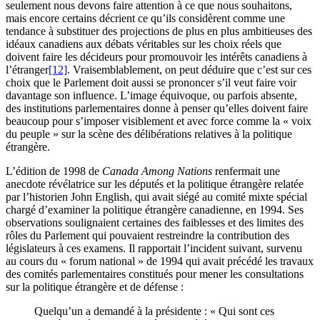
seulement nous devons faire attention à ce que nous souhaitons,
mais encore certains décrient ce qu’ils considèrent comme une
tendance à substituer des projections de plus en plus ambitieuses des
idéaux canadiens aux débats véritables sur les choix réels que
doivent faire les décideurs pour promouvoir les intérêts canadiens à
l’étranger
[12]
. Vraisemblablement, on peut déduire que c’est sur ces
choix que le Parlement doit aussi se prononcer s’il veut faire voir
davantage son influence. L’image équivoque, ou parfois absente,
des institutions parlementaires donne à penser qu’elles doivent faire
beaucoup pour s’imposer visiblement et avec force comme la « voix
du peuple » sur la scène des délibérations relatives à la politique
étrangère.
L’édition de 1998 de
Canada Among Nations
renfermait une
anecdote révélatrice sur les députés et la politique étrangère relatée
par l’historien John English, qui avait siégé au comité mixte spécial
chargé d’examiner la politique étrangère canadienne, en 1994. Ses
observations soulignaient certaines des faiblesses et des limites des
rôles du Parlement qui pouvaient restreindre la contribution des
législateurs à ces examens. Il rapportait l’incident suivant, survenu
au cours du « forum national » de 1994 qui avait précédé les travaux
des comités parlementaires constitués pour mener les consultations
sur la politique étrangère et de défense :
Quelqu’un a demandé à la présidente : « Qui sont ces