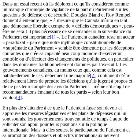
Dans un essai récent où ils déplorent ce qu’ils considèrent comme
un manque chronique de vigilance de la part du Parlement sur les
questions de défense et de sécurité, Douglas Bland et Roy Rempel
donnent à entendre que, « à mesure que le Canada mûrira en tant
que démocratie libérale exempte de « déficits démocratiques », peut-
être ne sera-t-il plus nécessaire de se demander si la surveillance du
Parlement est importante
[1]
». Le Parlement canadien reste un acteur
« paradoxal » parce que notre mythologie constitutionnelle de
« suprématie du Parlement » semble être démentie par les déceptions
courantes que crée sa capacité beaucoup moindre d’exercer un
contrôle ou d’effectuer des changements de politiques, en particulier
dans les domaines traditionnellement dominés par l’exécutif. Les
gouvernements canadiens, au moins ceux qui, comme cela est
habituellement le cas, détiennent une majorité
[2]
, continuent d’être
relativement libres de prendre les décisions qu’ils jugent à propos et
de ne pas tenir compte des avis du Parlement – même s’il s’agit de
recommandations émanant de tous les partis – selon leur bon
vouloir
[3]
.
En plus de s’attendre à ce que le Parlement fasse son devoir et
approuve les mesures législatives et les plans de dépenses qui lui
sont soumis, les gouvernements trouvent utile de temps à autre de
solliciter son appui pour leurs positions sur la politique
internationale. Mais, à elles seules, la participation du Parlement et
sa promotion des dossiers et objectifs internationaux peuvent