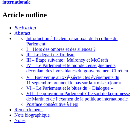
internationale
Article outline
Back to top
Abstract
Introduction à l’acteur paradoxal de la colline du
Parlement
I – Hors des ombres et des silences ?
II – Le départ de Trudeau
III – Étape suivante : Mulroney et McGrath
IV – Le Parlement et le monde : enseignements
découlant des livres blancs du gouvernement Chrétien
e
V – Bienvenue au
xxi
siècle : les événements du
11 septembre prennent le pas sur la « mise à jour »
VI – Le Parlement et le blues du « Dialogue »
VII –Le pouvoir au Parlement ? Le sort de la promesse
de Martin et de l’examen de la politique internationale
Postface consécutive à l’
epi
Remerciements
Note biographique
Notes