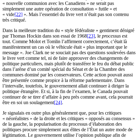
« nouvelle communion avec les Canadiens » ne serait pas
simplement une autre opération de consultation « futile » et
« vide
[22]
». Mais l’essentiel du livre vert n’était pas son contenu
très critiqué.
Dans la meilleure tradition du « style fédéraliste » gentiment dénigré
par Thomas Hockin dans son essai de 1968
[23]
, le
processus
est
tout. Comme Molot et Tomlin l’affirment correctement, c’était là
manifestement un cas où le véhicule était « plus important que le
message ». Joe Clark ne se souciait pas des questions soulevées dans
le livre vert comme tel, ni de faire approuver des changements de
politique particuliers, mais plutôt de transférer le feu du débat public
dans l’arène d’un comité spécial du Sénat et de la Chambre des
communes dominé par les conservateurs. Cette action pouvait aussi
être présentée comme propice à la réforme parlementaire. Dans
l’intervalle, toutefois, le gouvernement allait continuer à diriger la
politique étrangère. Et si, à la fin de l’examen, le Canada pouvait
continuer de se tirer d’affaire à peu près comme avant, cela pourrait
être en soi un soulagement
[24]
.
Je signalais en outre plus généralement que, pour les critiques
« néoréalistes » de la droite et les critiques « opposés au consensus »
de la gauche, la popularisation du processus d’élaboration des
politiques procure simplement aux élites de l’État un autre mode de
légitimation. Le gouvernement utilise l’opinion publique afin de