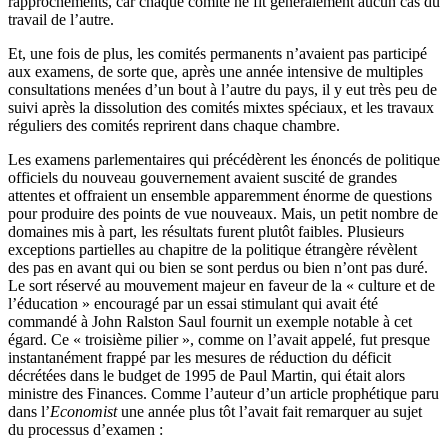
rapprochements, car chaque comité ne fit généralement aucun cas du
travail de l’autre.
Et, une fois de plus, les comités permanents n’avaient pas participé
aux examens, de sorte que, après une année intensive de multiples
consultations menées d’un bout à l’autre du pays, il y eut très peu de
suivi après la dissolution des comités mixtes spéciaux, et les travaux
réguliers des comités reprirent dans chaque chambre.
Les examens parlementaires qui précédèrent les énoncés de politique
officiels du nouveau gouvernement avaient suscité de grandes
attentes et offraient un ensemble apparemment énorme de questions
pour produire des points de vue nouveaux. Mais, un petit nombre de
domaines mis à part, les résultats furent plutôt faibles. Plusieurs
exceptions partielles au chapitre de la politique étrangère révèlent
des pas en avant qui ou bien se sont perdus ou bien n’ont pas duré.
Le sort réservé au mouvement majeur en faveur de la « culture et de
l’éducation » encouragé par un essai stimulant qui avait été
commandé à John Ralston Saul fournit un exemple notable à cet
égard. Ce « troisième pilier », comme on l’avait appelé, fut presque
instantanément frappé par les mesures de réduction du déficit
décrétées dans le budget de 1995 de Paul Martin, qui était alors
ministre des Finances. Comme l’auteur d’un article prophétique paru
dans l’
Economist
une année plus tôt l’avait fait remarquer au sujet
du processus d’examen :