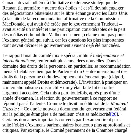
Canada devrait adhérer à l’initiative de défense stratégique de
Reagan (la première « guerre des étoiles ») et s’il devrait engager
des négociations bilatérales sur le libre-échange avec les États-Unis
(à la suite de la recommandation affirmative de la Commission
MacDonald, qui avait été créée par le gouvernement Trudeau) –
avait suscité un intérêt et une participation considérables de la part
des médias et du public. Malheureusement, cela ne dura pas pour
l’examen général qui suivit, car les questions les plus importantes
dont devait décider le gouvernement avaient déjà été tranchées.
Le rapport final du comité mixte spécial, intitulé
Indépendance et
internationalisme
, renfermait plusieurs idées nouvelles. Dans le
domaine des droits de la personne, en particulier, sa recommandation
mena à l’établissement par le Parlement du Centre international des
droits de la personne et du développement démocratique (
cidpdd
,
maintenant appelé Droits et démocratie). L’invitation à pratiquer un
« internationalisme constructif » qui y était faite fut en outre
largement acceptée. Cela mis à part, toutefois, après plus d’une
année d’examen, la réaction du gouvernement à ce rapport ne
répondit pas à l’attente. Comme le disait un éditorial de la
Montreal
Gazette
: « Ce que le nouveau document du gouvernement fédéral
sur la politique étrangère a de meilleur, c’est sa médiocrité
[26]
. »
Certains domaines importants couverts par l’examen firent par la
suite l’objet d’examens parlementaires beaucoup plus approfondis et
critiques. Par exemple, le Comité permanent de la Chambre chargé