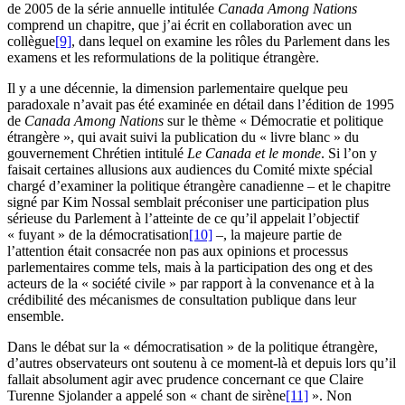
de 2005 de la série annuelle intitulée
Canada Among Nations
comprend un chapitre, que j’ai écrit en collaboration avec un
collègue
[9]
, dans lequel on examine les rôles du Parlement dans les
examens et les reformulations de la politique étrangère.
Il y a une décennie, la dimension parlementaire quelque peu
paradoxale n’avait pas été examinée en détail dans l’édition de 1995
de
Canada Among Nations
sur le thème « Démocratie et politique
étrangère », qui avait suivi la publication du « livre blanc » du
gouvernement Chrétien intitulé
Le Canada et le monde
. Si l’on y
faisait certaines allusions aux audiences du Comité mixte spécial
chargé d’examiner la politique étrangère canadienne – et le chapitre
signé par Kim Nossal semblait préconiser une participation plus
sérieuse du Parlement à l’atteinte de ce qu’il appelait l’objectif
« fuyant » de la démocratisation
[10]
–, la majeure partie de
l’attention était consacrée non pas aux opinions et processus
parlementaires comme tels, mais à la participation des
ong
et des
acteurs de la « société civile » par rapport à la convenance et à la
crédibilité des mécanismes de consultation publique dans leur
ensemble.
Dans le débat sur la « démocratisation » de la politique étrangère,
d’autres observateurs ont soutenu à ce moment-là et depuis lors qu’il
fallait absolument agir avec prudence concernant ce que Claire
Turenne Sjolander a appelé son « chant de sirène
[11]
». Non