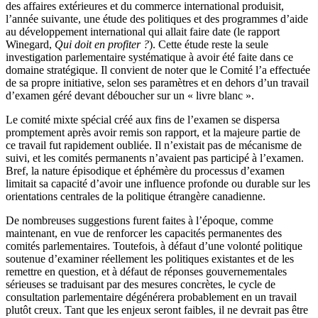
des affaires extérieures et du commerce international produisit,
l’année suivante, une étude des politiques et des programmes d’aide
au développement international qui allait faire date (le rapport
Winegard,
Qui doit en profiter ?
). Cette étude reste la seule
investigation parlementaire systématique à avoir été faite dans ce
domaine stratégique. Il convient de noter que le Comité l’a effectuée
de sa propre initiative, selon ses paramètres et en dehors d’un travail
d’examen géré devant déboucher sur un « livre blanc ».
Le comité mixte spécial créé aux fins de l’examen se dispersa
promptement après avoir remis son rapport, et la majeure partie de
ce travail fut rapidement oubliée. Il n’existait pas de mécanisme de
suivi, et les comités permanents n’avaient pas participé à l’examen.
Bref, la nature épisodique et éphémère du processus d’examen
limitait sa capacité d’avoir une influence profonde ou durable sur les
orientations centrales de la politique étrangère canadienne.
De nombreuses suggestions furent faites à l’époque, comme
maintenant, en vue de renforcer les capacités permanentes des
comités parlementaires. Toutefois, à défaut d’une volonté politique
soutenue d’examiner réellement les politiques existantes et de les
remettre en question, et à défaut de réponses gouvernementales
sérieuses se traduisant par des mesures concrètes, le cycle de
consultation parlementaire dégénérera probablement en un travail
plutôt creux. Tant que les enjeux seront faibles, il ne devrait pas être