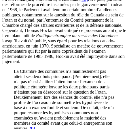
des réformes de procédure instaurées par le gouvernement Trudeau
en 1968, le Parlement avait tenu un certain nombre d’audiences
publiques, notamment sur la question du rôle du Canada au sein de
l’
otan
et du
norad
, par l’entremise du Comité permanent de la
Chambre chargé des affaires extérieures et de la défense nationale.
Cependant, Thomas Hockin avait critiqué ce processus autant que le
livre blanc intitulé
Politique étrangère au service des Canadiens
lorsqu’il avait été publié, sans égard pour les relations canado-
américaines, en juin 1970. Spécialiste en matière de gouvernement
parlementaire qui fut par la suite coprésident de l’examen
parlementaire de 1985-1986, Hockin avait été impitoyable dans son
jugement.
La Chambre des communes n’a manifestement pas
atteint ses deux buts principaux. [Premièrement], elle
n’a pas réussi à attirer l’attention sur l’examen de la
politique étrangère lorsque les deux principaux partis
n’étaient pas en désaccord sur la question de l’
otan
.
Deuxièmement, lors des séances du comité, elle n’a pas
profité de l’occasion de soumettre les hypothèses de
base à un examen fouillé et soutenu. De ce fait, elle n’a
pu que résumer les hypothèses communes non
examinées qu’avaient probablement la majorité des
membres du comité avant que celui-ci entreprenne son
analyse
[20]
.