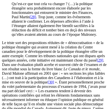
Qu’est-ce que tout cela va changer ? (…) la politique
étrangère sera probablement encore élaborée par les
fonctionnaires qui entourent le ministre des Finances,
Paul Martin
[28]
. Trop juste, comme les événements
allaient le confirmer. Les dépenses affectées à l’aide à
l’étranger allaient également être bientôt sacrifiées à la
réduction du déficit et tomber bien en deçà des niveaux
qu’elles avaient atteints au cours de l’époque Mulroney.
Le triste sort des propositions réduites de « démocratisation » de la
politique étrangère qui avaient mené à la création du Centre
canadien pour le développement de la politique étrangère offre un
autre exemple. Comme les tribunes nationales qui ont disparu après
quelques années, cette initiative est maintenant chose du passé
[29]
.
Dans une évaluation plutôt acerbe et souvent citée de l’examen et de
son résultat sous la forme du livre blanc
Le Canada et le monde
,
David Malone affirmait en 2001 que : « ses sections les plus faibles
(…) ont trait à la participation des Canadiens à l’élaboration et à la
mise en oeuvre de la politique
[30]
». Étant personnellement proche
du volet parlementaire du processus d’examen de 1994, j’avais pour
ma part déclaré ceci : « Les examens tendent à devenir des
opérations contrôlées qui refont les éléments fondamentaux sans
nécessairement informer ou éduquer l’opinion publique en général
de telle façon qu’il en résulte une vision sociale plus démocratique
du rôle mondial du Canada. Autrement dit, faute de mieux, l’arène