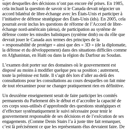
sujet desquelles des décisions n’ont pas encore été prises. En 1985,
cela incluait la question de savoir si le Canada devait négocier un
accord bilatéral de libre-échange avec les États-Unis et participer à
l’initiative de défense stratégique des États-Unis (
ids
). En 2005, cela
pourrait avoir inclus les questions de réforme de l’Accord de libre-
échange nord-américain (
alena
), de participation au système de
défense contre les missiles balistiques (système
dmb
) ou du rôle que
devrait jouer le Canada aux termes des principes de la
« responsabilité de protéger » ainsi que des « 3D » (de la diplomatie,
la défense et du développement) dans des situations difficiles comme
en Afghanistan, en Haïti ou dans la région du Darfour au Soudan.
L’examen doit porter sur des domaines où le gouvernement est
disposé au moins à modifier quelque peu sa position ; autrement,
toute la prémisse est futile. Il s’agit dès lors d’aller au-delà des
consultations pour les consultations au cours desquelles on fait mine
de tout réexaminer pour ne changer pratiquement rien en définitive.
Un deuxième enseignement serait de faire participer les comités
permanents du Parlement dès le début et d’accroître la capacité de
ces corps sous-utilisés d’approfondir des questions stratégiques et
d’effectuer systématiquement le suivi nécessaire pour tenir le
gouvernement responsable de ses décisions et de l’exécution de ses
engagements. (Comme Denis Stairs l’a à juste titre fait remarquer,
c’est là précisément ce que les représentants élus devraient faire. De