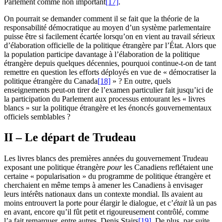
Parlement comme non important
[17]
.
On pourrait se demander comment il se fait que la théorie de la
responsabilité démocratique au moyen d’un système parlementaire
puisse être si facilement écartée lorsqu’on en vient au travail sérieux
d’élaboration officielle de la politique étrangère par l’État. Alors que
la population participe davantage à l’élaboration de la politique
étrangère depuis quelques décennies, pourquoi continue-t-on de tant
remettre en question les efforts déployés en vue de « démocratiser la
politique étrangère du Canada
[18]
» ? En outre, quels
enseignements peut-on tirer de l’examen particulier fait jusqu’ici de
la participation du Parlement aux processus entourant les « livres
blancs » sur la politique étrangère et les énoncés gouvernementaux
officiels semblables ?
II – Le départ de Trudeau
Les livres blancs des premières années du gouvernement Trudeau
exposant une politique étrangère
pour
les Canadiens reflétaient une
certaine « popularisation » du programme de politique étrangère et
cherchaient en même temps à amener les Canadiens à envisager
leurs intérêts nationaux dans un contexte mondial. Ils avaient au
moins entrouvert la porte pour élargir le dialogue, et c’
était
là un pas
en avant, encore qu’il fût petit et rigoureusement contrôlé, comme
l’a fait remarquer, entre autres, Denis Stairs
[19]
. De plus, par suite