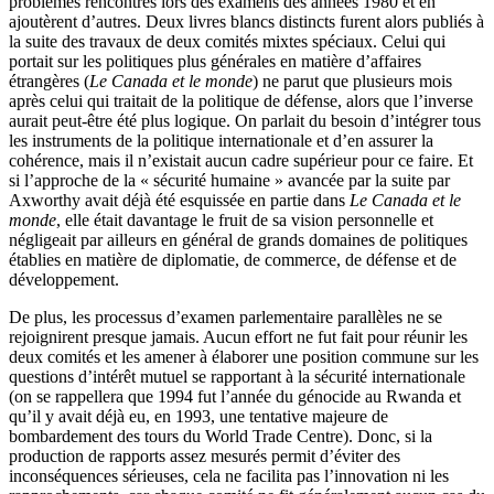
problèmes rencontrés lors des examens des années 1980 et en
ajoutèrent d’autres. Deux livres blancs distincts furent alors publiés à
la suite des travaux de deux comités mixtes spéciaux. Celui qui
portait sur les politiques plus générales en matière d’affaires
étrangères (
Le Canada et le monde
) ne parut que plusieurs mois
après celui qui traitait de la politique de défense, alors que l’inverse
aurait peut-être été plus logique. On parlait du besoin d’intégrer tous
les instruments de la politique internationale et d’en assurer la
cohérence, mais il n’existait aucun cadre supérieur pour ce faire. Et
si l’approche de la « sécurité humaine » avancée par la suite par
Axworthy avait déjà été esquissée en partie dans
Le Canada et le
monde
, elle était davantage le fruit de sa vision personnelle et
négligeait par ailleurs en général de grands domaines de politiques
établies en matière de diplomatie, de commerce, de défense et de
développement.
De plus, les processus d’examen parlementaire parallèles ne se
rejoignirent presque jamais. Aucun effort ne fut fait pour réunir les
deux comités et les amener à élaborer une position commune sur les
questions d’intérêt mutuel se rapportant à la sécurité internationale
(on se rappellera que 1994 fut l’année du génocide au Rwanda et
qu’il y avait déjà eu, en 1993, une tentative majeure de
bombardement des tours du World Trade Centre). Donc, si la
production de rapports assez mesurés permit d’éviter des
inconséquences sérieuses, cela ne facilita pas l’innovation ni les