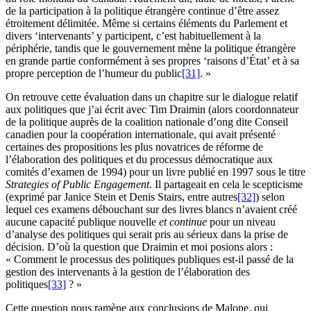
de la participation à la politique étrangère continue d’être assez
étroitement délimitée. Même si certains éléments du Parlement et
divers ‘intervenants’ y participent, c’est habituellement à la
périphérie, tandis que le gouvernement mène la politique étrangère
en grande partie conformément à ses propres ‘raisons d’État’ et à sa
propre perception de l’humeur du public
[31]
. »
On retrouve cette évaluation dans un chapitre sur le dialogue relatif
aux politiques que j’ai écrit avec Tim Draimin (alors coordonnateur
de la politique auprès de la coalition nationale d’
ong
dite Conseil
canadien pour la coopération internationale, qui avait présenté
certaines des propositions les plus novatrices de réforme de
l’élaboration des politiques et du processus démocratique aux
comités d’examen de 1994) pour un livre publié en 1997 sous le titre
Strategies of Public Engagement
. Il partageait en cela le scepticisme
(exprimé par Janice Stein et Denis Stairs, entre autres
[32]
) selon
lequel ces examens débouchant sur des livres blancs n’avaient créé
aucune capacité publique nouvelle
et continue
pour un niveau
d’analyse des politiques qui serait pris au sérieux dans la prise de
décision. D’où la question que Draimin et moi posions alors :
« Comment le processus des politiques publiques est-il passé de la
gestion des intervenants à la gestion de l’élaboration des
politiques
[33]
? »
Cette question nous ramène aux conclusions de Malone, qui