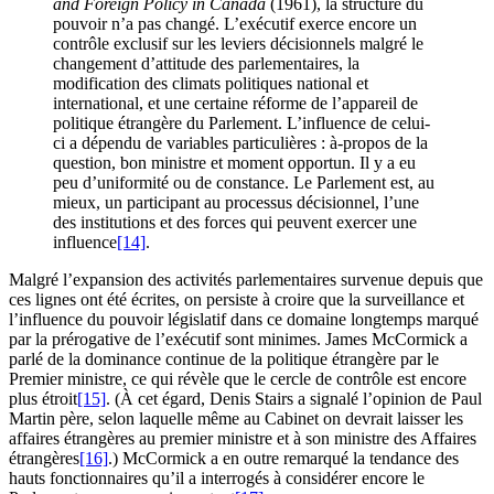
and Foreign Policy in Canada
(1961), la structure du
pouvoir n’a pas changé. L’exécutif exerce encore un
contrôle exclusif sur les leviers décisionnels malgré le
changement d’attitude des parlementaires, la
modification des climats politiques national et
international, et une certaine réforme de l’appareil de
politique étrangère du Parlement. L’influence de celui-
ci a dépendu de variables particulières : à-propos de la
question, bon ministre et moment opportun. Il y a eu
peu d’uniformité ou de constance. Le Parlement est, au
mieux, un participant au processus décisionnel, l’une
des institutions et des forces qui peuvent exercer une
influence
[14]
.
Malgré l’expansion des activités parlementaires survenue depuis que
ces lignes ont été écrites, on persiste à croire que la surveillance et
l’influence du pouvoir législatif dans ce domaine longtemps marqué
par la prérogative de l’exécutif sont minimes. James McCormick a
parlé de la dominance continue de la politique étrangère par le
Premier ministre, ce qui révèle que le cercle de contrôle est encore
plus étroit
[15]
. (À cet égard, Denis Stairs a signalé l’opinion de Paul
Martin père, selon laquelle même au Cabinet on devrait laisser les
affaires étrangères au premier ministre et à son ministre des Affaires
étrangères
[16]
.) McCormick a en outre remarqué la tendance des
hauts fonctionnaires qu’il a interrogés à considérer encore le