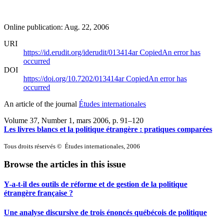
Online publication: Aug. 22, 2006
URI
https://id.erudit.org/iderudit/013414ar
Copied
An error has
occurred
DOI
https://doi.org/10.7202/013414ar
Copied
An error has
occurred
An article of the journal
Études internationales
Volume 37, Number 1, mars 2006
, p. 91–120
Les livres blancs et la politique étrangère : pratiques comparées
Tous droits réservés © Études internationales, 2006
Browse the articles in this issue
Y-a-t-il des outils de réforme et de gestion de la politique
étrangère française ?
Une analyse discursive de trois énoncés québécois de politique