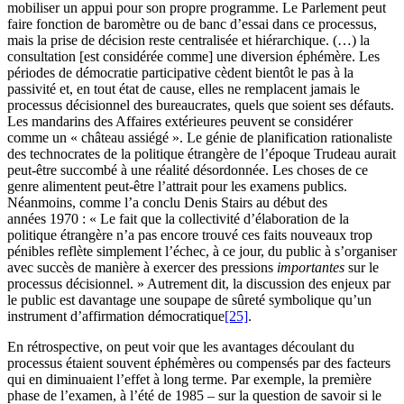
mobiliser un appui pour son propre programme. Le Parlement peut
faire fonction de baromètre ou de banc d’essai dans ce processus,
mais la prise de décision reste centralisée et hiérarchique. (…) la
consultation [est considérée comme] une diversion éphémère. Les
périodes de démocratie participative cèdent bientôt le pas à la
passivité et, en tout état de cause, elles ne remplacent jamais le
processus décisionnel des bureaucrates, quels que soient ses défauts.
Les mandarins des Affaires extérieures peuvent se considérer
comme un « château assiégé ». Le génie de planification rationaliste
des technocrates de la politique étrangère de l’époque Trudeau aurait
peut-être succombé à une réalité désordonnée. Les choses de ce
genre alimentent peut-être l’attrait pour les examens publics.
Néanmoins, comme l’a conclu Denis Stairs au début des
années 1970 : « Le fait que la collectivité d’élaboration de la
politique étrangère n’a pas encore trouvé ces faits nouveaux trop
pénibles reflète simplement l’échec, à ce jour, du public à s’organiser
avec succès de manière à exercer des pressions
importantes
sur le
processus décisionnel. » Autrement dit, la discussion des enjeux par
le public est davantage une soupape de sûreté symbolique qu’un
instrument d’affirmation démocratique
[25]
.
En rétrospective, on peut voir que les avantages découlant du
processus étaient souvent éphémères ou compensés par des facteurs
qui en diminuaient l’effet à long terme. Par exemple, la première
phase de l’examen, à l’été de 1985 – sur la question de savoir si le