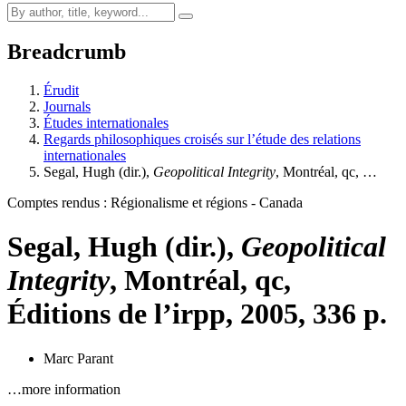
Breadcrumb
Érudit
Journals
Études internationales
Regards philosophiques croisés sur l’étude des relations
internationales
Segal
, Hugh (dir.),
Geopolitical Integrity
, Montréal,
qc
, …
Comptes rendus : Régionalisme et régions - Canada
Segal
, Hugh (dir.),
Geopolitical
Integrity
, Montréal,
qc
,
Éditions de l’
irpp
, 2005, 336 p.
Marc Parant
…more information