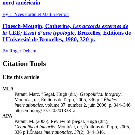
nord américain
By L. Yves Fortin et Martin Perron
Flaesch-Mougin, Catherine,
Les accords externes de
la CEE; Essai d’une typologie
, Bruxelles, Éditions de
l’Université de Bruxelles, 1980, 320 p.
By Roger Dehem
Citation Tools
Cite this article
MLA
Parant, Marc. "
Segal
, Hugh (dir.),
Geopolitical Integrity
,
Montréal,
qc
, Éditions de l’
irpp
, 2005, 336 p."
Études
internationales
, volume 37, number 2, juin 2006, p. 344–346.
https://doi.org/10.7202/013381ar
APA
Parant, M. (2006). Review of [
Segal
, Hugh (dir.),
Geopolitical Integrity
, Montréal,
qc
, Éditions de l’
irpp
, 2005,
336 p.]
Études internationales
,
37
(2), 344–346.