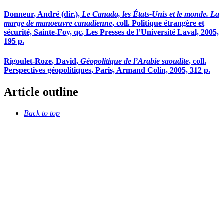
Donneur
, André (dir.),
Le Canada, les États-Unis et le monde. La
marge de manoeuvre canadienne
, coll. Politique étrangère et
sécurité, Sainte-Foy,
qc
, Les Presses de l’Université Laval, 2005,
195 p.
Rigoulet-Roze
, David,
Géopolitique de l’Arabie saoudite
, coll.
Perspectives géopolitiques, Paris, Armand Colin, 2005, 312 p.
Article outline
Back to top