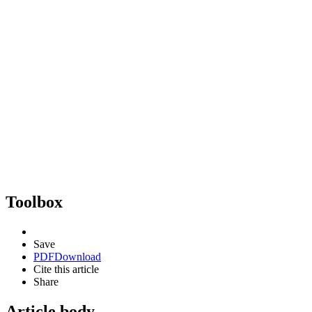
Toolbox
Save
PDF
Download
Cite this article
Share
Article body