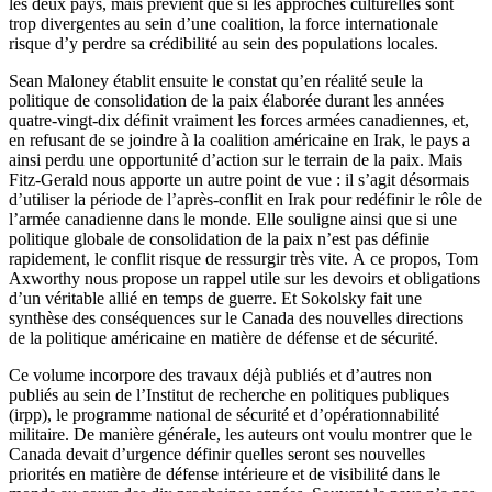
les deux pays, mais prévient que si les approches culturelles sont
trop divergentes au sein d’une coalition, la force internationale
risque d’y perdre sa crédibilité au sein des populations locales.
Sean Maloney établit ensuite le constat qu’en réalité seule la
politique de consolidation de la paix élaborée durant les années
quatre-vingt-dix définit vraiment les forces armées canadiennes, et,
en refusant de se joindre à la coalition américaine en Irak, le pays a
ainsi perdu une opportunité d’action sur le terrain de la paix. Mais
Fitz-Gerald nous apporte un autre point de vue : il s’agit désormais
d’utiliser la période de l’après-conflit en Irak pour redéfinir le rôle de
l’armée canadienne dans le monde. Elle souligne ainsi que si une
politique globale de consolidation de la paix n’est pas définie
rapidement, le conflit risque de ressurgir très vite. À ce propos, Tom
Axworthy nous propose un rappel utile sur les devoirs et obligations
d’un véritable allié en temps de guerre. Et Sokolsky fait une
synthèse des conséquences sur le Canada des nouvelles directions
de la politique américaine en matière de défense et de sécurité.
Ce volume incorpore des travaux déjà publiés et d’autres non
publiés au sein de l’Institut de recherche en politiques publiques
(
irpp
), le programme national de sécurité et d’opérationnabilité
militaire. De manière générale, les auteurs ont voulu montrer que le
Canada devait d’urgence définir quelles seront ses nouvelles
priorités en matière de défense intérieure et de visibilité dans le