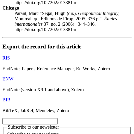
https://doi.org/10.7202/013381ar
Chicago
Parant, Marc "
Segal
, Hugh (dir.),
Geopolitical Integrity
,
Montréal,
qc
, Éditions de l’
irpp
, 2005, 336 p.".
Études
internationales
37, no. 2 (2006) : 344–346.
https://doi.org/10.7202/013381ar
Export the record for this article
RIS
EndNote, Papers, Reference Manager, RefWorks, Zotero
ENW
EndNote (version X9.1 and above), Zotero
BIB
BibTeX, JabRef, Mendeley, Zotero
Subscribe to our newsletter