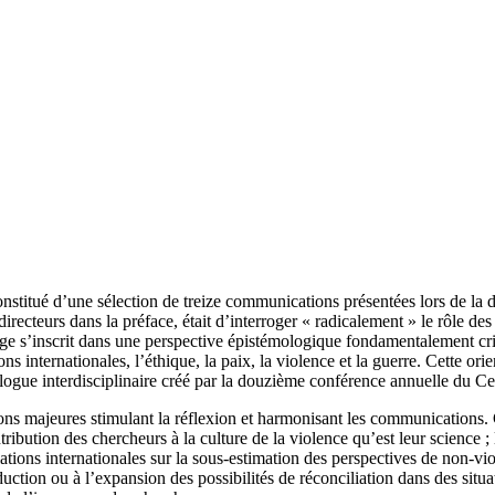
nstitué d’une sélection de treize communications présentées lors de la
irecteurs dans la préface, était d’interroger « radicalement » le rôle de
age s’inscrit dans une perspective épistémologique fondamentalement criti
ons internationales, l’éthique, la paix, la violence et la guerre. Cette or
ialogue interdisciplinaire créé par la douzième conférence annuelle du Ce
s majeures stimulant la réflexion et harmonisant les communications. Ce 
tribution des chercheurs à la culture de la violence qu’est leur science ; l
tions internationales sur la sous-estimation des perspectives de non-viole
duction ou à l’expansion des possibilités de réconciliation dans des situa