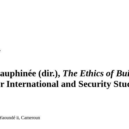
…
auphinée
(dir.),
The Ethics of Bui
or International and Security Stud
e Yaoundé
ii
, Cameroun