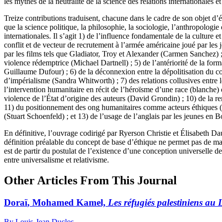
les mythes de la neutralité de la science des relations internationales 
Treize contributions traduisent, chacune dans le cadre de son objet d’étu
que la science politique, la philosophie, la sociologie, l’anthropologi
internationales. Il s’agit 1) de l’influence fondamentale de la culture 
conflit et de vecteur de recrutement à l’armée américaine joué par les
par les films tels que Gladiator, Troy et Alexander (Carmen Sanchez) ; 4)
violence rédemptrice (Michael Dartnell) ; 5) de l’antériorité de la for
Guillaume Dufour) ; 6) de la déconnexion entre la dépolitisation du co
d’impérialisme (Sandra Whitworth) ; 7) des relations collusives entre l
l’intervention humanitaire en récit de l’héroïsme d’une race (blanche) 
violence de l’État d’origine des auteurs (David Grondin) ; 10) de la remi
11) du positionnement des
ong
humanitaires comme acteurs éthiques (R
(Stuart Schoenfeld) ; et 13) de l’usage de l’anglais par les jeunes en
En définitive, l’ouvrage codirigé par Ryerson Christie et Élisabeth Dauph
définition préalable du concept de base d’éthique ne permet pas de mar
est de partir du postulat de l’existence d’une conception universelle de 
entre universalisme et relativisme.
Other Articles From This Journal
Doraï
, Mohamed Kamel,
Les réfugiés palestiniens au 
By Louis-Jean Duclos