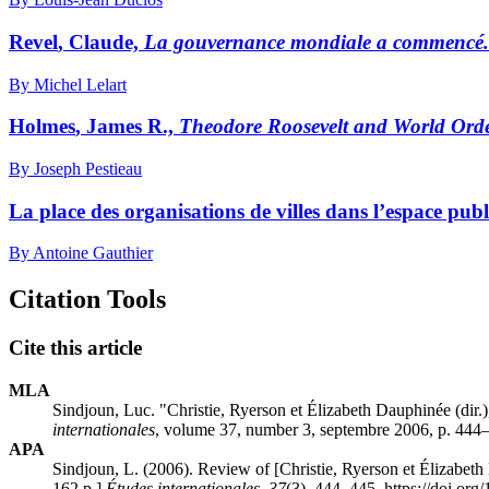
Revel
, Claude,
La gouvernance mondiale a commencé. A
By Michel Lelart
Holmes
, James R.,
Theodore Roosevelt and World Order
By Joseph Pestieau
La place des organisations de villes dans l’espace publ
By Antoine Gauthier
Citation Tools
Cite this article
MLA
Sindjoun, Luc. "
Christie
, Ryerson et Élizabeth
Dauphinée
(dir.
internationales
, volume 37, number 3, septembre 2006, p. 444–
APA
Sindjoun, L. (2006). Review of [
Christie
, Ryerson et Élizabeth
162 p.]
Études internationales
,
37
(3), 444–445. https://doi.or