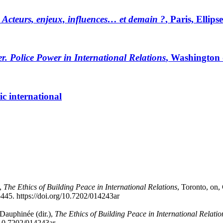
cteurs, enjeux, influences… et demain ?
, Paris, Ellips
. Police Power in International Relations
, Washington
ic international
),
The Ethics of Building Peace in International Relations
, Toronto,
on
,
445. https://doi.org/10.7202/014243ar
Dauphinée
(dir.),
The Ethics of Building Peace in International Relatio
g/10.7202/014243ar