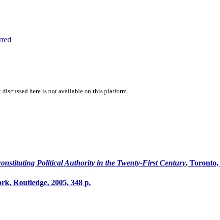
rred
 discussed here is not available on this platform.
nstituting Political Authority in the Twenty-First Century
, Toronto
rk, Routledge, 2005, 348 p.