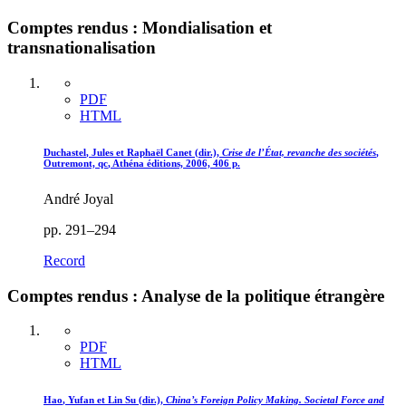
Comptes rendus : Mondialisation et
transnationalisation
PDF
HTML
Duchastel
, Jules et Raphaël
Canet
(dir.),
Crise de l’État, revanche des sociétés
,
Outremont,
qc
, Athéna éditions, 2006, 406 p.
André Joyal
pp. 291–294
Record
Comptes rendus : Analyse de la politique étrangère
PDF
HTML
Hao
, Yufan et Lin
Su
(dir.),
China’s Foreign Policy Making. Societal Force and