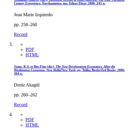
Century Experience
, Northampton,
ma
, Edgar Elgar, 2006, 245 p.
Jean Marie Izquierdo
pp. 258–260
Record
PDF
HTML
Jomo
, K.S. et Ben
Fine
(dir.),
The New Development Economics. After the
Washington Consensus
, New Delhi/New York,
ny
, Tulika Books/Zed Books, 2006,
304 p.
Deniz Akagül
pp. 260–262
Record
PDF
HTML