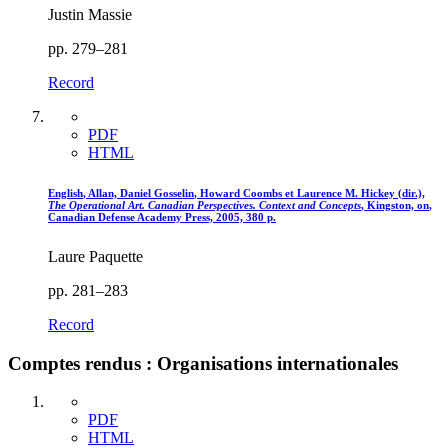
Justin Massie
pp. 279–281
Record
PDF
HTML
English
, Allan, Daniel
Gosselin
, Howard
Coombs
et Laurence M.
Hickey
(dir.),
The Operational Art. Canadian Perspectives. Context and Concepts
, Kingston,
on
,
Canadian Defense Academy Press, 2005, 380 p.
Laure Paquette
pp. 281–283
Record
Comptes rendus : Organisations internationales
PDF
HTML