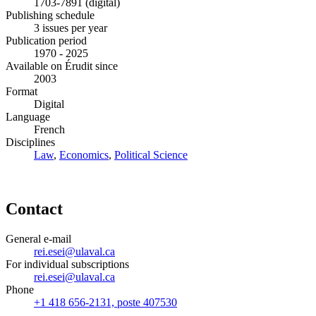
1703-7891 (digital)
Publishing schedule
3 issues per year
Publication period
1970 - 2025
Available on Érudit since
2003
Format
Digital
Language
French
Disciplines
Law
,
Economics
,
Political Science
Contact
General e-mail
rei.esei@ulaval.ca
For individual subscriptions
rei.esei@ulaval.ca
Phone
+1 418 656-2131, poste 407530