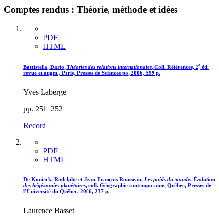
Comptes rendus : Théorie, méthode et idées
PDF
HTML
e
Battistella
, Dario,
Théories des relations internationales
, Coll. Références, 2
éd.
revue et augm., Paris, Presses de Sciences po, 2006, 599 p.
Yves Laberge
pp. 251–252
Record
PDF
HTML
De Koninck
, Rodolphe et Jean-François
Rousseau
,
Les poids du monde. Évolution
des hégémonies planétaires
, coll. Géographie contemporaine, Québec, Presses de
l’Université du Québec, 2006, 237 p.
Laurence Basset