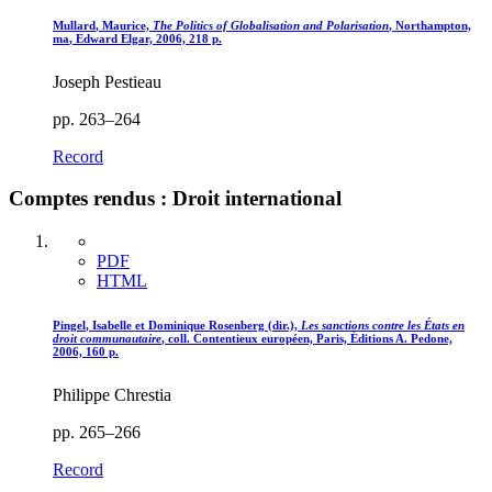
Mullard
, Maurice,
The Politics of Globalisation and Polarisation
, Northampton,
ma
, Edward Elgar, 2006, 218 p.
Joseph Pestieau
pp. 263–264
Record
Comptes rendus : Droit international
PDF
HTML
Pingel
, Isabelle et Dominique
Rosenberg
(dir.),
Les sanctions contre les États en
droit communautaire
, coll. Contentieux européen, Paris, Éditions A. Pedone,
2006, 160 p.
Philippe Chrestia
pp. 265–266
Record