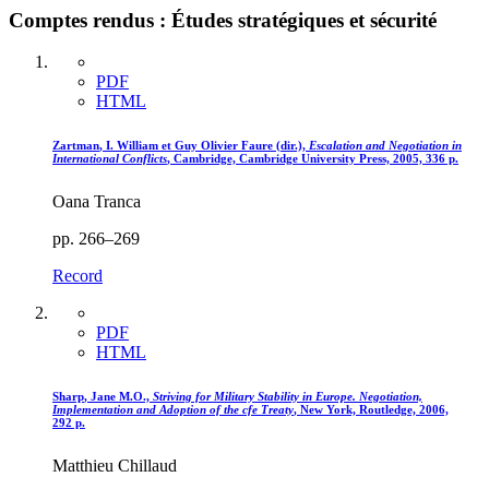
Comptes rendus : Études stratégiques et sécurité
PDF
HTML
Zartman
, I. William et Guy Olivier
Faure
(dir.),
Escalation and Negotiation in
International Conflicts
, Cambridge, Cambridge University Press, 2005, 336 p.
Oana Tranca
pp. 266–269
Record
PDF
HTML
Sharp
, Jane M.O.,
Striving for Military Stability in Europe. Negotiation,
Implementation and Adoption of the
cfe
Treaty
, New York, Routledge, 2006,
292 p.
Matthieu Chillaud