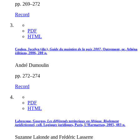
pp. 269–272
Record
PDF
HTML
Coulon
, Jocelyn (dir.),
Guide du maintien de la paix 2007
, Outremont,
qc
, Athéna
éditions, 2006, 280 p.
André Dumoulin
pp. 272–274
Record
PDF
HTML
Labrecque
, Georges,
Les différends territoriaux en Afrique. Règlement
juridictionnel
, coll. Logiques juridiques, Paris, L’Harmattan, 2005, 483 p.
Suzanne Lalonde and Frédéric Lasserre