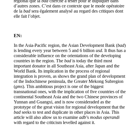
régional que la
bad
cherche à tester pour le dupliquer dans
d’autres zones. C’est dans ce contexte que le mode opératoire
de la
bad
sera également analysé au regard des critiques dont
elle fait l’objet.
EN:
In the Asia-Pacific region, the Asian Development Bank (
bad
)
is lending every year between 5 and 6 billion
usd
. It thus has a
considerable influence on the orientations of the developing
countries in the region. The
bad
is today the third most
important donator in all Southeast Asia, after Japan and the
World Bank. Its implication in the process of regional
integration is proven, as shows the grand plan of development
of the Indochinese peninsula, the Greater Mekong Subregion
(
gms
). This ambitious project is one of the biggest
transnational ones, with the implication of five countries of the
continental Southeast Asia and the two Chinese provinces of
Yunnan and Guangxi, and is now consideraded as the
prototype of the great vision for regional development that the
bad
seeks to test and duplicate in other places in Asia.
T
his
article will also allow us to examine
adb
’s
modus operandi
with regard to the criticism levelled against it.