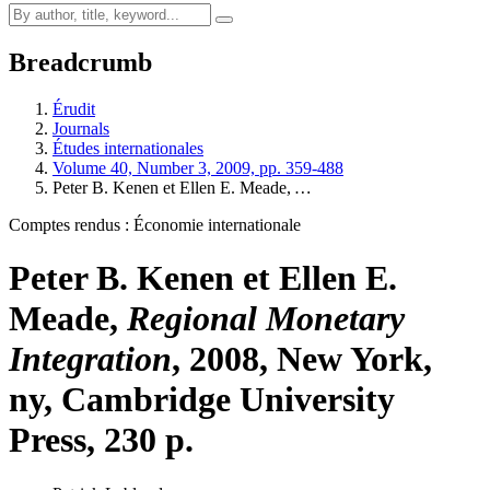
Breadcrumb
Érudit
Journals
Études internationales
Volume 40, Number 3, 2009, pp. 359-488
Peter B. K
enen
et Ellen E. M
eade
,
…
Comptes rendus : Économie internationale
Peter B. K
enen
et Ellen E.
M
eade
,
Regional Monetary
Integration
, 2008, New York,
ny
, Cambridge University
Press, 230 p.