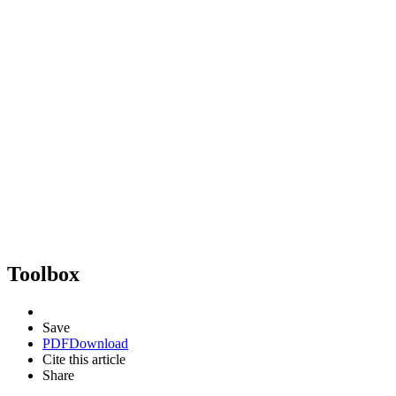
Toolbox
Save
PDF
Download
Cite this article
Share