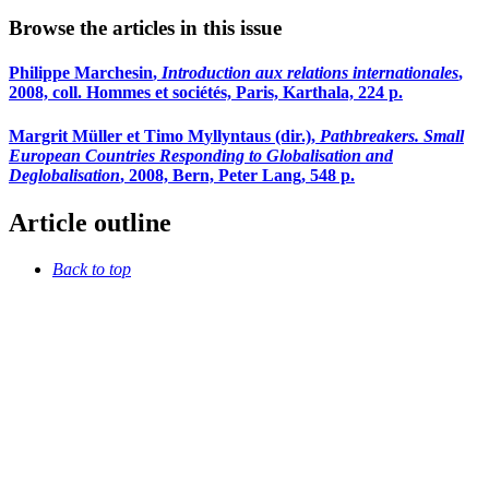
Browse the articles in this issue
Philippe M
archesin
,
Introduction aux relations internationales
,
2008, coll. Hommes et sociétés, Paris, Karthala, 224 p.
Margrit M
üller
et Timo M
yllyntaus
(dir.),
Pathbreakers. Small
European Countries Responding to Globalisation and
Deglobalisation
, 2008, Bern, Peter Lang, 548 p.
Article outline
Back to top