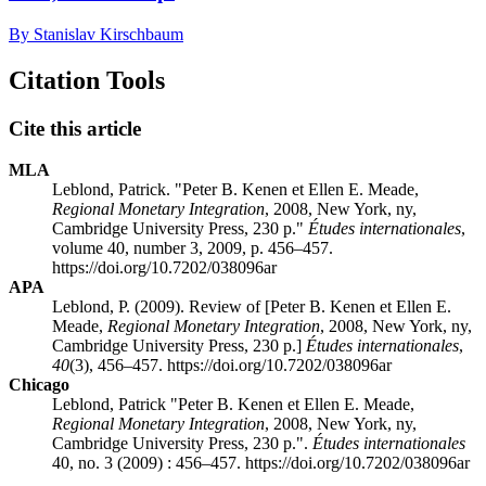
By Stanislav Kirschbaum
Citation Tools
Cite this article
MLA
Leblond, Patrick. "Peter B. K
enen
et Ellen E. M
eade
,
Regional Monetary Integration
, 2008, New York,
ny
,
Cambridge University Press, 230 p."
Études internationales
,
volume 40, number 3, 2009, p. 456–457.
https://doi.org/10.7202/038096ar
APA
Leblond, P. (2009). Review of [Peter B. K
enen
et Ellen E.
M
eade
,
Regional Monetary Integration
, 2008, New York,
ny
,
Cambridge University Press, 230 p.]
Études internationales
,
40
(3), 456–457. https://doi.org/10.7202/038096ar
Chicago
Leblond, Patrick "Peter B. K
enen
et Ellen E. M
eade
,
Regional Monetary Integration
, 2008, New York,
ny
,
Cambridge University Press, 230 p.".
Études internationales
40, no. 3 (2009) : 456–457. https://doi.org/10.7202/038096ar