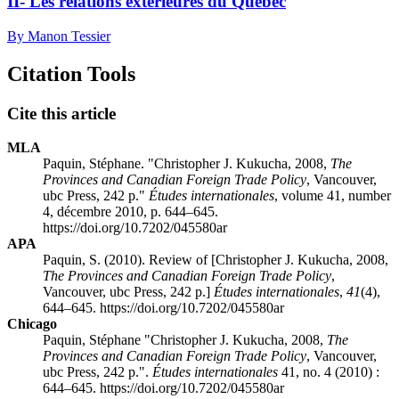
II- Les relations extérieures du Québec
By Manon Tessier
Citation Tools
Cite this article
MLA
Paquin, Stéphane. "Christopher J.
Kukucha
, 2008,
The
Provinces and Canadian Foreign Trade Policy
, Vancouver,
ubc
Press, 242 p."
Études internationales
, volume 41, number
4, décembre 2010, p. 644–645.
https://doi.org/10.7202/045580ar
APA
Paquin, S. (2010). Review of [Christopher J.
Kukucha
, 2008,
The Provinces and Canadian Foreign Trade Policy
,
Vancouver,
ubc
Press, 242 p.]
Études internationales
,
41
(4),
644–645. https://doi.org/10.7202/045580ar
Chicago
Paquin, Stéphane "Christopher J.
Kukucha
, 2008,
The
Provinces and Canadian Foreign Trade Policy
, Vancouver,
ubc
Press, 242 p.".
Études internationales
41, no. 4 (2010) :
644–645. https://doi.org/10.7202/045580ar