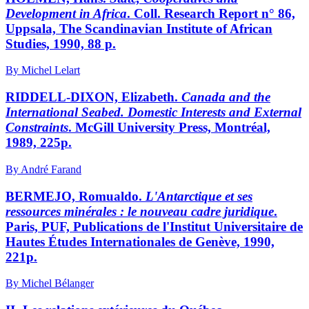
Development in Africa
. Coll. Research Report n° 86,
Uppsala, The Scandinavian Institute of African
Studies, 1990, 88 p.
By Michel Lelart
RIDDELL-DIXON, Elizabeth.
Canada and the
International Seabed. Domestic Interests and External
Constraints
. McGill University Press, Montréal,
1989, 225p.
By André Farand
BERMEJO, Romualdo.
L'Antarctique et ses
ressources minérales : le nouveau cadre juridique
.
Paris, PUF, Publications de l'Institut Universitaire de
Hautes Études Internationales de Genève, 1990,
221p.
By Michel Bélanger