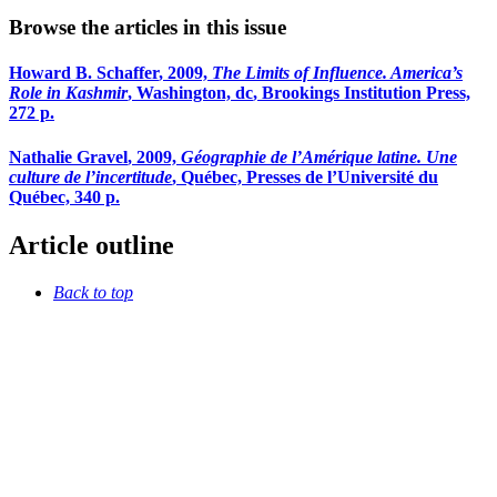
Browse the articles in this issue
Howard B.
Schaffer
, 2009,
The Limits of Influence. America’s
Role in Kashmir
, Washington,
dc
, Brookings Institution Press,
272 p.
Nathalie
Gravel
, 2009,
Géographie de l’Amérique latine. Une
culture de l’incertitude
, Québec, Presses de l’Université du
Québec, 340 p.
Article outline
Back to top