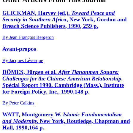
GLICKMAN, Harvey (ed.).
Toward Peace and
Security in Southern Africa
, New York, Gordon and
Breach Science Publishers, 1990, 259 p.
By Jean-François Bergeron
Avant-propos
By Jacques Lévesque
DÔMES, Jürgen et al.
After Tiananmen Square:
Challenges for the Chinese-American Relationship.
Spécial Report 1990. Cambridge (Mass.), Institute
for Foreign Policy, Inc., 1990,148 p.
By Peter Calkins
WATT, Montgomery W.
Islamic Fundamentalism
and Modernity.
New York, Routledge, Chapman and
Hall, 1990,164 p.