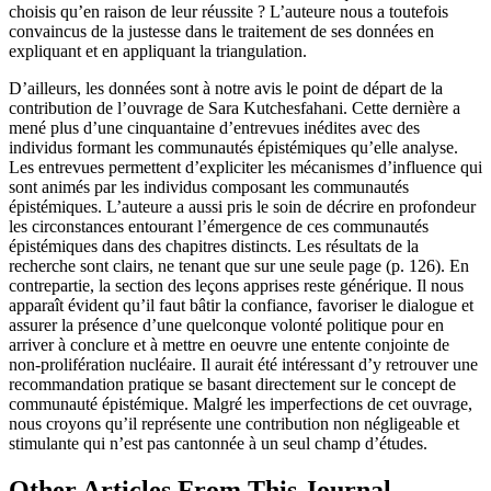
choisis qu’en raison de leur réussite ? L’auteure nous a toutefois
convaincus de la justesse dans le traitement de ses données en
expliquant et en appliquant la triangulation.
D’ailleurs, les données sont à notre avis le point de départ de la
contribution de l’ouvrage de Sara Kutchesfahani. Cette dernière a
mené plus d’une cinquantaine d’entrevues inédites avec des
individus formant les communautés épistémiques qu’elle analyse.
Les entrevues permettent d’expliciter les mécanismes d’influence qui
sont animés par les individus composant les communautés
épistémiques. L’auteure a aussi pris le soin de décrire en profondeur
les circonstances entourant l’émergence de ces communautés
épistémiques dans des chapitres distincts. Les résultats de la
recherche sont clairs, ne tenant que sur une seule page (p. 126). En
contrepartie, la section des leçons apprises reste générique. Il nous
apparaît évident qu’il faut bâtir la confiance, favoriser le dialogue et
assurer la présence d’une quelconque volonté politique pour en
arriver à conclure et à mettre en oeuvre une entente conjointe de
non-prolifération nucléaire. Il aurait été intéressant d’y retrouver une
recommandation pratique se basant directement sur le concept de
communauté épistémique. Malgré les imperfections de cet ouvrage,
nous croyons qu’il représente une contribution non négligeable et
stimulante qui n’est pas cantonnée à un seul champ d’études.
Other Articles From This Journal