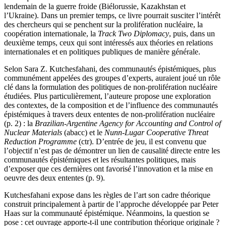
lendemain de la guerre froide (Biélorussie, Kazakhstan et
l’Ukraine). Dans un premier temps, ce livre pourrait susciter l’intérêt
des chercheurs qui se penchent sur la prolifération nucléaire, la
coopération internationale, la
Track Two Diplomacy
, puis, dans un
deuxième temps, ceux qui sont intéressés aux théories en relations
internationales et en politiques publiques de manière générale.
Selon Sara Z. Kutchesfahani, des communautés épistémiques, plus
communément appelées des groupes d’experts, auraient joué un rôle
clé dans la formulation des politiques de non-prolifération nucléaire
étudiées. Plus particulièrement, l’auteure propose une exploration
des contextes, de la composition et de l’influence des communautés
épistémiques à travers deux ententes de non-prolifération nucléaire
(p. 2) : la
Brazilian-Argentine Agency for Accounting and Control of
Nuclear Materials
(
abacc
) et le
Nunn-Lugar Cooperative Threat
Reduction
Programme
(
ctr
). D’entrée de jeu, il est convenu que
l’objectif n’est pas de démontrer un lien de causalité directe entre les
communautés épistémiques et les résultantes politiques, mais
d’exposer que ces dernières ont favorisé l’innovation et la mise en
oeuvre des deux ententes (p. 9).
Kutchesfahani expose dans les règles de l’art son cadre théorique
construit principalement à partir de l’approche développée par Peter
Haas sur la communauté épistémique. Néanmoins, la question se
pose : cet ouvrage apporte-t-il une contribution théorique originale ?