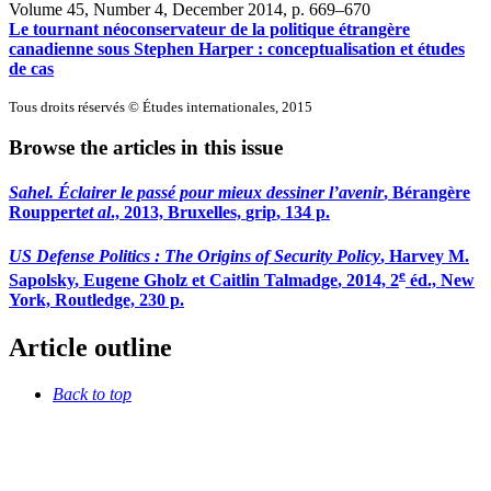
Volume 45, Number 4, December 2014
, p. 669–670
Le tournant néoconservateur de la politique étrangère
canadienne sous Stephen Harper : conceptualisation et études
de cas
Tous droits réservés © Études internationales, 2015
Browse the articles in this issue
Sahel. Éclairer le passé pour mieux dessiner l’avenir
, Bérangère
R
ouppert
et al
., 2013, Bruxelles,
grip
, 134 p.
US Defense Politics : The Origins of Security Policy
, Harvey M.
e
S
apolsky
, Eugene G
holz
et Caitlin T
almadge
, 2014, 2
éd., New
York, Routledge, 230 p.
Article outline
Back to top