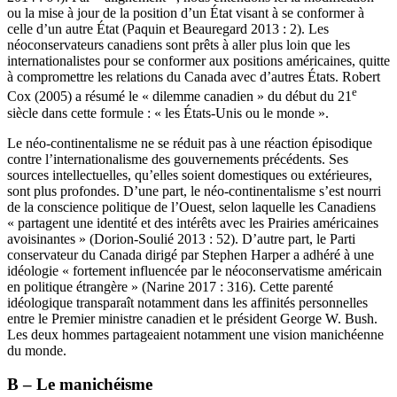
ou la mise à jour de la position d’un État visant à se conformer à
celle d’un autre État (Paquin et Beauregard 2013 : 2). Les
néoconservateurs canadiens sont prêts à aller plus loin que les
internationalistes pour se conformer aux positions américaines, quitte
à compromettre les relations du Canada avec d’autres États. Robert
e
Cox (2005) a résumé le « dilemme canadien » du début du 21
siècle dans cette formule : « les États-Unis ou le monde ».
Le néo-continentalisme ne se réduit pas à une réaction épisodique
contre l’internationalisme des gouvernements précédents. Ses
sources intellectuelles, qu’elles soient domestiques ou extérieures,
sont plus profondes. D’une part, le néo-continentalisme s’est nourri
de la conscience politique de l’Ouest, selon laquelle les Canadiens
« partagent une identité et des intérêts avec les Prairies américaines
avoisinantes » (Dorion-Soulié 2013 : 52). D’autre part, le Parti
conservateur du Canada dirigé par Stephen Harper a adhéré à une
idéologie « fortement influencée par le néoconservatisme américain
en politique étrangère » (Narine 2017 : 316). Cette parenté
idéologique transparaît notamment dans les affinités personnelles
entre le Premier ministre canadien et le président George W. Bush.
Les deux hommes partageaient notamment une vision manichéenne
du monde.
B – Le manichéisme