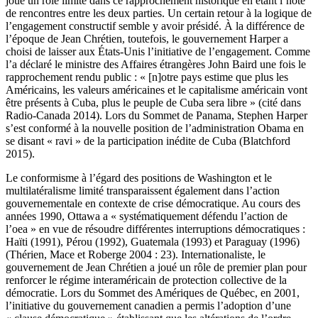
joué un rôle limité dans ce rapprochement historique en étant l’hôte
de rencontres entre les deux parties. Un certain retour à la logique de
l’engagement constructif semble y avoir présidé. À la différence de
l’époque de Jean Chrétien, toutefois, le gouvernement Harper a
choisi de laisser aux États-Unis l’initiative de l’engagement. Comme
l’a déclaré le ministre des Affaires étrangères John Baird une fois le
rapprochement rendu public : « [n]otre pays estime que plus les
Américains, les valeurs américaines et le capitalisme américain vont
être présents à Cuba, plus le peuple de Cuba sera libre » (cité dans
Radio-Canada 2014). Lors du Sommet de Panama, Stephen Harper
s’est conformé à la nouvelle position de l’administration Obama en
se disant « ravi » de la participation inédite de Cuba (Blatchford
2015).
Le conformisme à l’égard des positions de Washington et le
multilatéralisme limité transparaissent également dans l’action
gouvernementale en contexte de crise démocratique. Au cours des
années 1990, Ottawa a « systématiquement défendu l’action de
l’
oea
» en vue de résoudre différentes interruptions démocratiques :
Haïti (1991), Pérou (1992), Guatemala (1993) et Paraguay (1996)
(Thérien, Mace et Roberge 2004 : 23). Internationaliste, le
gouvernement de Jean Chrétien a joué un rôle de premier plan pour
renforcer le régime interaméricain de protection collective de la
démocratie. Lors du Sommet des Amériques de Québec, en 2001,
l’initiative du gouvernement canadien a permis l’adoption d’une