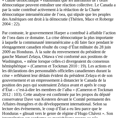
« clause démocratique » établissant que les altérations de l’ordre
démocratique peuvent entraîner une réaction collective. Le Canada a
par la suite contribué activement à la rédaction de la Charte
démocratique interaméricaine de l’
oea
, qui stipule que les peuples
des Amériques ont droit à la démocratie (Thérien, Mace et Roberge
2004 : 22).
Par contraste, le gouvernement Harper a contribué à affaiblir l’action
de l’
oea
dans ce domaine. La crise démocratique la plus importante
à laquelle la communauté interaméricaine a dû faire face pendant le
réengagement canadien résulte du coup d’État militaire du 28 juin
2009 au Honduras. À la suite du renversement du président de
gauche Manuel Zelaya, Ottawa s’est conformé aux positions de
Washington, « même lorsque celles-ci divergeaient du consensus
hémisphérique » (Cameron et Tockman 2010 : 19). Les actions et
les déclarations des personnalités officielles canadiennes durant la
crise « reflétaient leur dédain évident du président Zelaya et de son
gouvernement et un empressement à distancier le Canada de la
position des pays qui soutenaient Zelaya avant et après le coup
d’État – c’est-à-dire les membres de l’
alba
» (Cameron et Tockman
2012 : 103). Cette analyse est confirmée par les propos du député
conservateur Dave van Kesteren devant le Comité permanent des
Affaires étrangères et du développement international. Selon sa
lecture des évènements, le coup d’État a eu lieu parce que le
Honduras « glissait vers le genre de régime d’Hugo Chávez ». Son