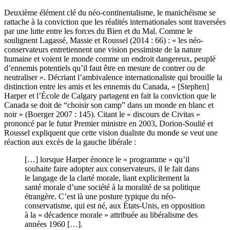
Deuxième élément clé du néo-continentalisme, le manichéisme se
rattache à la conviction que les réalités internationales sont traversées
par une lutte entre les forces du Bien et du Mal. Comme le
soulignent Lagassé, Massie et Roussel (2014 : 66) : « les néo-
conservateurs entretiennent une vision pessimiste de la nature
humaine et voient le monde comme un endroit dangereux, peuplé
d’ennemis potentiels qu’il faut être en mesure de contrer ou de
neutraliser ». Décriant l’ambivalence internationaliste qui brouille la
distinction entre les amis et les ennemis du Canada, « [Stephen]
Harper et l’École de Calgary partagent en fait la conviction que le
Canada se doit de “choisir son camp” dans un monde en blanc et
noir » (Boerger 2007 : 145). Citant le « discours de Civitas »
prononcé par le futur Premier ministre en 2003, Dorion-Soulié et
Roussel expliquent que cette vision dualiste du monde se veut une
réaction aux excès de la gauche libérale :
[…] lorsque Harper énonce le « programme » qu’il
souhaite faire adopter aux conservateurs, il le fait dans
le langage de la clarté morale, liant explicitement la
santé morale d’une société à la moralité de sa politique
étrangère. C’est là une posture typique du néo-
conservatisme, qui est né, aux États-Unis, en opposition
à la « décadence morale » attribuée au libéralisme des
années 1960 […].