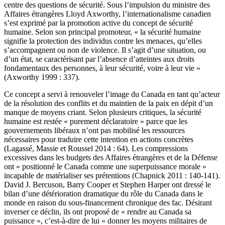
centre des questions de sécurité. Sous l’impulsion du ministre des
Affaires étrangères Lloyd Axworthy, l’internationalisme canadien
s’est exprimé par la promotion active du concept de sécurité
humaine. Selon son principal promoteur, « la sécurité humaine
signifie la protection des individus contre les menaces, qu’elles
s’accompagnent ou non de violence. Il s’agit d’une situation, ou
d’un état, se caractérisant par l’absence d’atteintes aux droits
fondamentaux des personnes, à leur sécurité, voire à leur vie »
(Axworthy 1999 : 337).
Ce concept a servi à renouveler l’image du Canada en tant qu’acteur
de la résolution des conflits et du maintien de la paix en dépit d’un
manque de moyens criant. Selon plusieurs critiques, la sécurité
humaine est restée « purement déclaratoire » parce que les
gouvernements libéraux n’ont pas mobilisé les ressources
nécessaires pour traduire cette intention en actions concrètes
(Lagassé, Massie et Roussel 2014 : 64). Les compressions
excessives dans les budgets des Affaires étrangères et de la Défense
ont « positionné le Canada comme une superpuissance morale »
incapable de matérialiser ses prétentions (Chapnick 2011 : 140-141).
David J. Bercuson, Barry Cooper et Stephen Harper ont dressé le
bilan d’une détérioration dramatique du rôle du Canada dans le
monde en raison du sous-financement chronique des
fac
. Désirant
inverser ce déclin, ils ont proposé de « rendre au Canada sa
puissance », c’est-à-dire de lui « donner les moyens militaires de