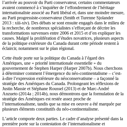
l’arrivée au pouvoir du Parti conservateur, certains commentateurs
avaient commencé à s’inquiéter de l’effondrement de l’héritage
internationaliste associé au Parti libéral et, dans une moindre mesure,
au Parti progressiste-conservateur (Smith et Turenne Sjolander
2013 : xiii-xiv). Des débats se sont ensuite engagés dans le milieu de
la recherche, de nombreux spécialistes s’efforçant de décrire les
transformations survenues entre 2006 et 2015 et d’en expliquer les
causes. Malgré la prolifération d’études novatrices, plusieurs aspects
de la politique extérieure du Canada durant cette période restent à
éclaircir, notamment sur le plan régional.
Cette étude porte sur la politique du Canada à l’égard des
Amériques, une « priorité internationale essentielle » du
gouvernement de Stephen Harper (Harper 2007b). Nous cherchons
à déterminer comment l’émergence du néo-continentalisme – c’est-
à-dire l’expression extérieure du néoconservatisme – a façonné la
stratégie des Amériques du Canada. Prolongeant les réflexions de
Justin Massie et Stéphane Roussel (2013) et de Marc-André
Anzueto (2014a ; 2014b), nous démontrons que la formulation de la
stratégie des Amériques est restée assez proche de
l’internationalisme, tandis que sa mise en oeuvre a été marquée par
plusieurs éléments constitutifs du néo-continentalisme.
L’article comporte deux parties. Le cadre d’analyse présenté dans la
première porte sur la contestation de l’internationalisme et