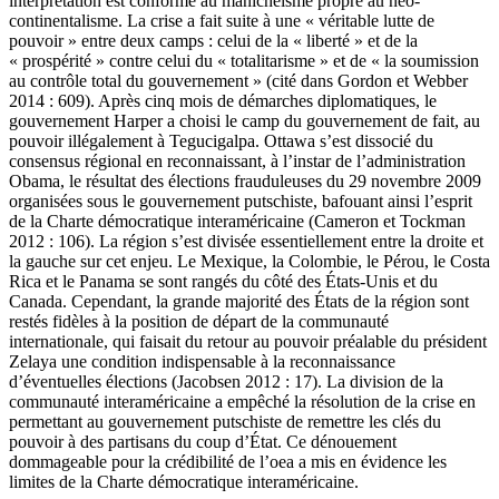
interprétation est conforme au manichéisme propre au néo-
continentalisme. La crise a fait suite à une « véritable lutte de
pouvoir » entre deux camps : celui de la « liberté » et de la
« prospérité » contre celui du « totalitarisme » et de « la soumission
au contrôle total du gouvernement » (cité dans Gordon et Webber
2014 : 609). Après cinq mois de démarches diplomatiques, le
gouvernement Harper a choisi le camp du gouvernement de fait, au
pouvoir illégalement à Tegucigalpa. Ottawa s’est dissocié du
consensus régional en reconnaissant, à l’instar de l’administration
Obama, le résultat des élections frauduleuses du 29 novembre 2009
organisées sous le gouvernement putschiste, bafouant ainsi l’esprit
de la Charte démocratique interaméricaine (Cameron et Tockman
2012 : 106). La région s’est divisée essentiellement entre la droite et
la gauche sur cet enjeu. Le Mexique, la Colombie, le Pérou, le Costa
Rica et le Panama se sont rangés du côté des États-Unis et du
Canada. Cependant, la grande majorité des États de la région sont
restés fidèles à la position de départ de la communauté
internationale, qui faisait du retour au pouvoir préalable du président
Zelaya une condition indispensable à la reconnaissance
d’éventuelles élections (Jacobsen 2012 : 17). La division de la
communauté interaméricaine a empêché la résolution de la crise en
permettant au gouvernement putschiste de remettre les clés du
pouvoir à des partisans du coup d’État. Ce dénouement
dommageable pour la crédibilité de l’
oea
a mis en évidence les
limites de la Charte démocratique interaméricaine.