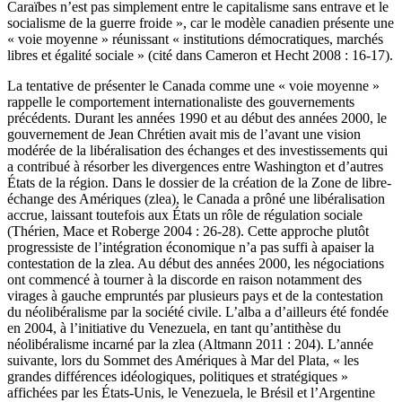
Caraïbes n’est pas simplement entre le capitalisme sans entrave et le
socialisme de la guerre froide », car le modèle canadien présente une
« voie moyenne » réunissant « institutions démocratiques, marchés
libres et égalité sociale » (cité dans Cameron et Hecht 2008 : 16-17).
La tentative de présenter le Canada comme une « voie moyenne »
rappelle le comportement internationaliste des gouvernements
précédents. Durant les années 1990 et au début des années 2000, le
gouvernement de Jean Chrétien avait mis de l’avant une vision
modérée de la libéralisation des échanges et des investissements qui
a contribué à résorber les divergences entre Washington et d’autres
États de la région. Dans le dossier de la création de la Zone de libre-
échange des Amériques (
zlea
), le Canada a prôné une libéralisation
accrue, laissant toutefois aux États un rôle de régulation sociale
(Thérien, Mace et Roberge 2004 : 26-28). Cette approche plutôt
progressiste de l’intégration économique n’a pas suffi à apaiser la
contestation de la
zlea
. Au début des années 2000, les négociations
ont commencé à tourner à la discorde en raison notamment des
virages à gauche empruntés par plusieurs pays et de la contestation
du néolibéralisme par la société civile. L’
alba
a d’ailleurs été fondée
en 2004, à l’initiative du Venezuela, en tant qu’antithèse du
néolibéralisme incarné par la
zlea
(Altmann 2011 : 204). L’année
suivante, lors du Sommet des Amériques à Mar del Plata, « les
grandes différences idéologiques, politiques et stratégiques »
affichées par les États-Unis, le Venezuela, le Brésil et l’Argentine