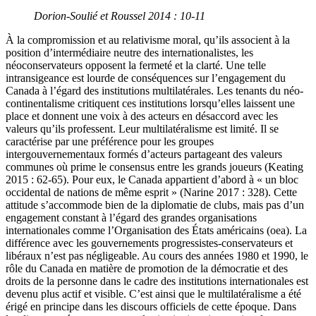
Dorion-Soulié et Roussel 2014 : 10-11
À la compromission et au relativisme moral, qu’ils associent à la
position d’intermédiaire neutre des internationalistes, les
néoconservateurs opposent la fermeté et la clarté. Une telle
intransigeance est lourde de conséquences sur l’engagement du
Canada à l’égard des institutions multilatérales. Les tenants du néo-
continentalisme critiquent ces institutions lorsqu’elles laissent une
place et donnent une voix à des acteurs en désaccord avec les
valeurs qu’ils professent. Leur multilatéralisme est limité. Il se
caractérise par une préférence pour les groupes
intergouvernementaux formés d’acteurs partageant des valeurs
communes où prime le consensus entre les grands joueurs (Keating
2015 : 62-65). Pour eux, le Canada appartient d’abord à « un bloc
occidental de nations de même esprit » (Narine 2017 : 328). Cette
attitude s’accommode bien de la diplomatie de clubs, mais pas d’un
engagement constant à l’égard des grandes organisations
internationales comme l’Organisation des États américains (
oea
). La
différence avec les gouvernements progressistes-conservateurs et
libéraux n’est pas négligeable. Au cours des années 1980 et 1990, le
rôle du Canada en matière de promotion de la démocratie et des
droits de la personne dans le cadre des institutions internationales est
devenu plus actif et visible. C’est ainsi que le multilatéralisme a été
érigé en principe dans les discours officiels de cette époque. Dans