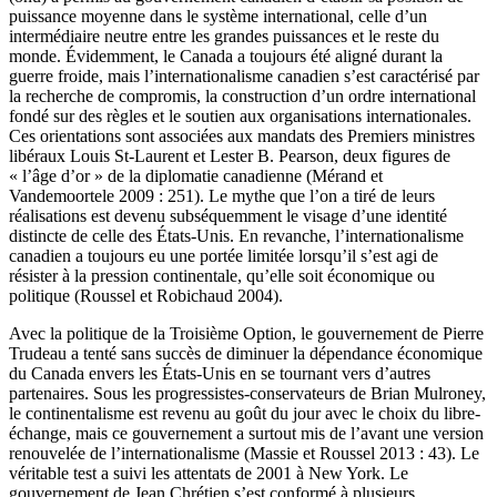
puissance moyenne dans le système international, celle d’un
intermédiaire neutre entre les grandes puissances et le reste du
monde. Évidemment, le Canada a toujours été aligné durant la
guerre froide, mais l’internationalisme canadien s’est caractérisé par
la recherche de compromis, la construction d’un ordre international
fondé sur des règles et le soutien aux organisations internationales.
Ces orientations sont associées aux mandats des Premiers ministres
libéraux Louis St-Laurent et Lester B. Pearson, deux figures de
« l’âge d’or » de la diplomatie canadienne (Mérand et
Vandemoortele 2009 : 251). Le mythe que l’on a tiré de leurs
réalisations est devenu subséquemment le visage d’une identité
distincte de celle des États-Unis. En revanche, l’internationalisme
canadien a toujours eu une portée limitée lorsqu’il s’est agi de
résister à la pression continentale, qu’elle soit économique ou
politique (Roussel et Robichaud 2004).
Avec la politique de la Troisième Option, le gouvernement de Pierre
Trudeau a tenté sans succès de diminuer la dépendance économique
du Canada envers les États-Unis en se tournant vers d’autres
partenaires. Sous les progressistes-conservateurs de Brian Mulroney,
le continentalisme est revenu au goût du jour avec le choix du libre-
échange, mais ce gouvernement a surtout mis de l’avant une version
renouvelée de l’internationalisme (Massie et Roussel 2013 : 43). Le
véritable test a suivi les attentats de 2001 à New York. Le
gouvernement de Jean Chrétien s’est conformé à plusieurs