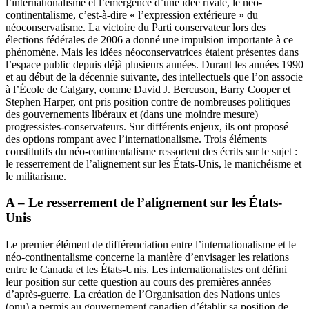
l’internationalisme et l’émergence d’une idée rivale, le néo-
continentalisme, c’est-à-dire « l’expression extérieure » du
néoconservatisme. La victoire du Parti conservateur lors des
élections fédérales de 2006 a donné une impulsion importante à ce
phénomène. Mais les idées néoconservatrices étaient présentes dans
l’espace public depuis déjà plusieurs années. Durant les années 1990
et au début de la décennie suivante, des intellectuels que l’on associe
à l’École de Calgary, comme David J. Bercuson, Barry Cooper et
Stephen Harper, ont pris position contre de nombreuses politiques
des gouvernements libéraux et (dans une moindre mesure)
progressistes-conservateurs. Sur différents enjeux, ils ont proposé
des options rompant avec l’internationalisme. Trois éléments
constitutifs du néo-continentalisme ressortent des écrits sur le sujet :
le resserrement de l’alignement sur les États-Unis, le manichéisme et
le militarisme.
A – Le resserrement de l’alignement sur les États-
Unis
Le premier élément de différenciation entre l’internationalisme et le
néo-continentalisme concerne la manière d’envisager les relations
entre le Canada et les États-Unis. Les internationalistes ont défini
leur position sur cette question au cours des premières années
d’après-guerre. La création de l’Organisation des Nations unies
(
onu
) a permis au gouvernement canadien d’établir sa position de