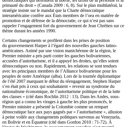
démocratiques qui défendent la liberté, les droits de la personne et la
primauté du droit » (Canada 2009 : 6, 8). Sur le plan multilatéral, la
stratégie insiste sur le mandat que la Charte démocratique
interaméricaine confère aux États membres de l’
oea
en matière de
promotion et de défense de la démocratie, ce qui n’est pas sans
rappeler l’engagement fort du gouvernement de Jean Chrétien sur ce
thème durant les années 1990.
Certains changements se profilent dans les prises de position
du gouvernement Harper à l’égard des nouvelles gauches latino-
américaines. Animé par une vision manichéenne de la région, le
Premier ministre a pris parti contre les gauches bolivariennes,
accusées d’autoritarisme, et il a appuyé les droites, qu’elles soient
démocratiques ou non. Rapidement, les relations se sont tendues
avec les principaux membres de l’Alliance bolivarienne pour les
peuples de notre Amérique (
alba
). Lors de la tournée diplomatique
de l’été 2007 marquant le début du réengagement, Stephen Harper
s’en était pris à ceux qui souhaitaient « revenir au syndrome du
nationalisme économique, de l’autoritarisme politique et de la lutte
des classes » (cité dans Rochlin 2012 : 13). Dans les Andes, sous-
région qui a connu les virages à gauche les plus prononcés, le
Premier ministre a présenté la Colombie comme un rempart
démocratique face aux pays gagnés par « l’autoritarisme », allusion
à peine voilée aux changements politiques survenus au Venezuela,
en Bolivie et en Équateur (cité dans Gordon 2010 : 71-72). À