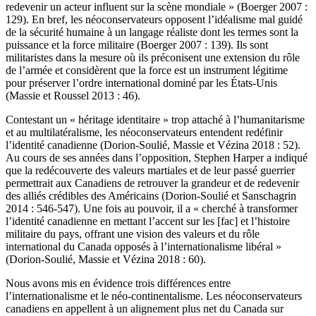
redevenir un acteur influent sur la scène mondiale » (Boerger 2007 :
129). En bref, les néoconservateurs opposent l’idéalisme mal guidé
de la sécurité humaine à un langage réaliste dont les termes sont la
puissance et la force militaire (Boerger 2007 : 139). Ils sont
militaristes dans la mesure où ils préconisent une extension du rôle
de l’armée et considèrent que la force est un instrument légitime
pour préserver l’ordre international dominé par les États-Unis
(Massie et Roussel 2013 : 46).
Contestant un « héritage identitaire » trop attaché à l’humanitarisme
et au multilatéralisme, les néoconservateurs entendent redéfinir
l’identité canadienne (Dorion-Soulié, Massie et Vézina 2018 : 52).
Au cours de ses années dans l’opposition, Stephen Harper a indiqué
que la redécouverte des valeurs martiales et de leur passé guerrier
permettrait aux Canadiens de retrouver la grandeur et de redevenir
des alliés crédibles des Américains (Dorion-Soulié et Sanschagrin
2014 : 546-547). Une fois au pouvoir, il a « cherché à transformer
l’identité canadienne en mettant l’accent sur les [
fac
] et l’histoire
militaire du pays, offrant une vision des valeurs et du rôle
international du Canada opposés à l’internationalisme libéral »
(Dorion-Soulié, Massie et Vézina 2018 : 60).
Nous avons mis en évidence trois différences entre
l’internationalisme et le néo-continentalisme. Les néoconservateurs
canadiens en appellent à un alignement plus net du Canada sur