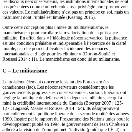
les discours néoconservateurs, les institutions internationales ne sont
pas présentées comme un véhicule aussi privilégié pour promouvoir
ces valeurs. Le multilatéralisme n’est pas un principe en soi, mais un
instrument dont l’utilité est limitée (Keating 2015).
Outre cette conception plus limitée du multilatéralisme, le
manichéisme a pour corollaire la revalorisation de la puissance
militaire. En effet, dans « l’idéologie néoconservatrice, la puissance
est une condition préalable et indispensable à l’exercice de la clarté
morale, car elle permet d’évaluer lucidement les menaces
internationales et d’agir pour les éliminer » (Dorion-Soulié et
Roussel 2014 : 11). Le manichéisme est donc lié au militarisme.
C – Le militarisme
Le troisième élément concerne le statut des Forces armées
canadiennes (
fac
). Les néoconservateurs considèrent que les
gouvernements progressistes-conservateurs et, surtout, libéraux ont
négligé la politique de défense et les dépenses militaires, ce qui a
miné la crédibilité internationale du Canada (Boerger 2007 : 125-
127 ; Lagassé, Massie et Roussel 2014 : 64). Ils désapprouvent
particulièrement la politique libérale de la seconde moitié des années
1990. Inspiré par le rapport du Programme des Nations unies pour le
développement publié en 1994, le gouvernement de Jean Chrétien a
adhéré à la vision de l’
onu
qui met l’individu (plutôt que l’État) au