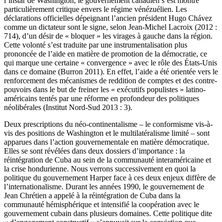
l’instar de Washington, le gouvernement canadien s’est montré
particulièrement critique envers le régime vénézuélien. Les
déclarations officielles dépeignant l’ancien président Hugo Chávez
comme un dictateur sont le signe, selon Jean-Michel Lacroix (2012 :
714), d’un désir de « bloquer » les virages à gauche dans la région.
Cette volonté s’est traduite par une instrumentalisation plus
prononcée de l’aide en matière de promotion de la démocratie, ce
qui marque une certaine « convergence » avec le rôle des États-Unis
dans ce domaine (Burron 2011). En effet, l’aide a été orientée vers le
renforcement des mécanismes de reddition de comptes et des contre-
pouvoirs dans le but de freiner les « exécutifs populistes » latino-
américains tentés par une réforme en profondeur des politiques
néolibérales (Institut Nord-Sud 2013 : 3).
Deux prescriptions du néo-continentalisme – le conformisme vis-à-
vis des positions de Washington et le multilatéralisme limité – sont
apparues dans l’action gouvernementale en matière démocratique.
Elles se sont révélées dans deux dossiers d’importance : la
réintégration de Cuba au sein de la communauté interaméricaine et
la crise hondurienne. Nous verrons successivement en quoi la
politique du gouvernement Harper face à ces deux enjeux diffère de
l’internationalisme. Durant les années 1990, le gouvernement de
Jean Chrétien a appelé à la réintégration de Cuba dans la
communauté hémisphérique et intensifié la coopération avec le
gouvernement cubain dans plusieurs domaines. Cette politique dite