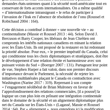
demandes états-uniennes quant à la sécurité nord-américaine tout en
conservant de forts accents internationalistes. On a même qualifié
« d’internationalisme intransigeant » le refus de participer à
l’invasion de l’Irak en l’absence de résolution de l’
onu
(Roussel et
Robichaud 2004 : 164).
Cette décision a contribué à donner « une nouvelle vie » au
continentalisme (Massie et Roussel 2013 : 44). Selon David J.
Bercuson et Barry Cooper, les libéraux de Jean Chrétien ont
compromis les intérêts nationaux canadiens en minant la relation
avec les États-Unis. Ils ont proposé de la restaurer en lui redonnant
la priorité absolue. Pour eux, « le premier impératif du Canada, celui
qui conditionne tous les choix diplomatiques et stratégiques, doit être
le développement d’une relation étroite et harmonieuse avec son
puissant voisin du Sud » (Boerger 2007 : 131). Partageant leur point
de vue, Stephen Harper a fait valoir, dans son premier discours
d’importance devant le Parlement, la nécessité de rejeter les
initiatives multilatérales plaçant le Canada en contradiction avec
Washington (Narine 2017 : 319). Reprenant à son compte
« l’engagement néolibéral de Brian Mulroney en faveur de
l’approfondissement des relations commerciales, [il a poussé] la
logique un cran plus loin en prônant une intégration continentale
dans le domaine de la sécurité et un alignement diplomatique plus
net du Canada sur les États-Unis » (Lagassé, Massie et Roussel
2014 : 64). Par « alignement », nous entendons ici la modification