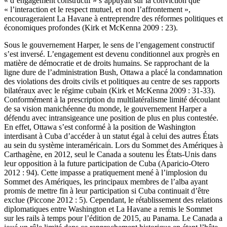
« d’engagement constructif » s’appuyait sur la conviction que
« l’interaction et le respect mutuel, et non l’affrontement »,
encourageraient La Havane à entreprendre des réformes politiques et
économiques profondes (Kirk et McKenna 2009 : 23).
Sous le gouvernement Harper, le sens de l’engagement constructif
s’est inversé. L’engagement est devenu conditionnel aux progrès en
matière de démocratie et de droits humains. Se rapprochant de la
ligne dure de l’administration Bush, Ottawa a placé la condamnation
des violations des droits civils et politiques au centre de ses rapports
bilatéraux avec le régime cubain (Kirk et McKenna 2009 : 31-33).
Conformément à la prescription du multilatéralisme limité découlant
de sa vision manichéenne du monde, le gouvernement Harper a
défendu avec intransigeance une position de plus en plus contestée.
En effet, Ottawa s’est conformé à la position de Washington
interdisant à Cuba d’accéder à un statut égal à celui des autres États
au sein du système interaméricain. Lors du Sommet des Amériques à
Carthagène, en 2012, seul le Canada a soutenu les États-Unis dans
leur opposition à la future participation de Cuba (Aparicio-Otero
2012 : 94). Cette impasse a pratiquement mené à l’implosion du
Sommet des Amériques, les principaux membres de l’
alba
ayant
promis de mettre fin à leur participation si Cuba continuait d’être
exclue (Piccone 2012 : 5). Cependant, le rétablissement des relations
diplomatiques entre Washington et La Havane a remis le Sommet
sur les rails à temps pour l’édition de 2015, au Panama. Le Canada a