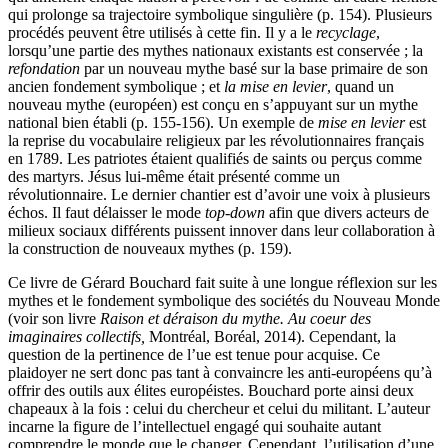
qui prolonge sa trajectoire symbolique singulière (p. 154). Plusieurs
procédés peuvent être utilisés à cette fin. Il y a le
recyclage
,
lorsqu’une partie des mythes nationaux existants est conservée ; la
refondation
par un nouveau mythe basé sur la base primaire de son
ancien fondement symbolique ; et
la mise en levier
, quand un
nouveau mythe (européen) est conçu en s’appuyant sur un mythe
national bien établi (p. 155-156). Un exemple de
mise en levier
est
la reprise du vocabulaire religieux par les révolutionnaires français
en 1789. Les patriotes étaient qualifiés de saints ou perçus comme
des martyrs. Jésus lui-même était présenté comme un
révolutionnaire. Le dernier chantier est d’avoir une voix à plusieurs
échos. Il faut délaisser le mode
top-down
afin que divers acteurs de
milieux sociaux différents puissent innover dans leur collaboration à
la construction de nouveaux mythes (p. 159).
Ce livre de Gérard Bouchard fait suite à une longue réflexion sur les
mythes et le fondement symbolique des sociétés du Nouveau Monde
(voir son livre
Raison et déraison du mythe. Au coeur des
imaginaires collectifs,
Montréal, Boréal, 2014). Cependant, la
question de la pertinence de l’
ue
est tenue pour acquise. Ce
plaidoyer ne sert donc pas tant à convaincre les anti-européens qu’à
offrir des outils aux élites européistes. Bouchard porte ainsi deux
chapeaux à la fois : celui du chercheur et celui du militant. L’auteur
incarne la figure de l’intellectuel engagé qui souhaite autant
comprendre le monde que le changer. Cependant, l’utilisation d’une