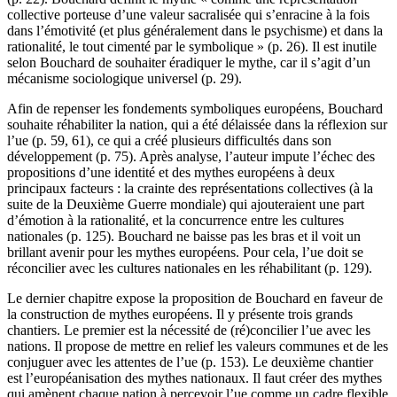
collective porteuse d’une valeur sacralisée qui s’enracine à la fois
dans l’émotivité (et plus généralement dans le psychisme) et dans la
rationalité, le tout cimenté par le symbolique » (p. 26). Il est inutile
selon Bouchard de souhaiter éradiquer le mythe, car il s’agit d’un
mécanisme sociologique universel (p. 29).
Afin de repenser les fondements symboliques européens, Bouchard
souhaite réhabiliter la nation, qui a été délaissée dans la réflexion sur
l’
ue
(p. 59, 61), ce qui a créé plusieurs difficultés dans son
développement (p. 75). Après analyse, l’auteur impute l’échec des
propositions d’une identité et des mythes européens à deux
principaux facteurs : la crainte des représentations collectives (à la
suite de la Deuxième Guerre mondiale) qui ajouteraient une part
d’émotion à la rationalité, et la concurrence entre les cultures
nationales (p. 125). Bouchard ne baisse pas les bras et il voit un
brillant avenir pour les mythes européens. Pour cela, l’
ue
doit se
réconcilier avec les cultures nationales en les réhabilitant (p. 129).
Le dernier chapitre expose la proposition de Bouchard en faveur de
la construction de mythes européens. Il y présente trois grands
chantiers. Le premier est la nécessité de (ré)concilier l’
ue
avec les
nations. Il propose de mettre en relief les valeurs communes et de les
conjuguer avec les attentes de l’
ue
(p. 153). Le deuxième chantier
est l’européanisation des mythes nationaux. Il faut créer des mythes
qui amènent chaque nation à percevoir l’
ue
comme un cadre flexible