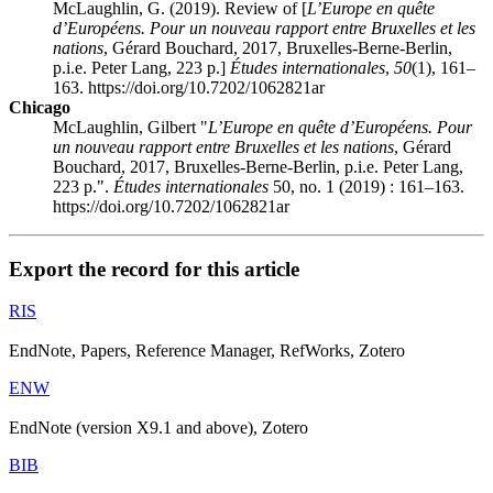
McLaughlin, G. (2019). Review of [
L’Europe en quête
d’Européens. Pour un nouveau rapport entre Bruxelles et les
nations
, Gérard B
ouchard
, 2017, Bruxelles-Berne-Berlin,
p.i.e. Peter Lang, 223 p.]
Études internationales
,
50
(1), 161–
163. https://doi.org/10.7202/1062821ar
Chicago
McLaughlin, Gilbert "
L’Europe en quête d’Européens. Pour
un nouveau rapport entre Bruxelles et les nations
, Gérard
B
ouchard
, 2017, Bruxelles-Berne-Berlin, p.i.e. Peter Lang,
223 p.".
Études internationales
50, no. 1 (2019) : 161–163.
https://doi.org/10.7202/1062821ar
Export the record for this article
RIS
EndNote, Papers, Reference Manager, RefWorks, Zotero
ENW
EndNote (version X9.1 and above), Zotero
BIB