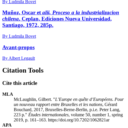
By Ludmila Bovet
Muñoz, Oscar et
alii,
Proceso a la industrializacion
chilena
, Ceplan, Ediciones Nueva Universidad,
Santiago, 1972, 285p.
By Ludmila Bovet
Avant-propos
By Albert Legault
Citation Tools
Cite this article
MLA
McLaughlin, Gilbert. "
L’Europe en quête d’Européens. Pour
un nouveau rapport entre Bruxelles et les nations
, Gérard
B
ouchard
, 2017, Bruxelles-Berne-Berlin, p.i.e. Peter Lang,
223 p."
Études internationales
, volume 50, number 1, spring
2019, p. 161–163. https://doi.org/10.7202/1062821ar
APA