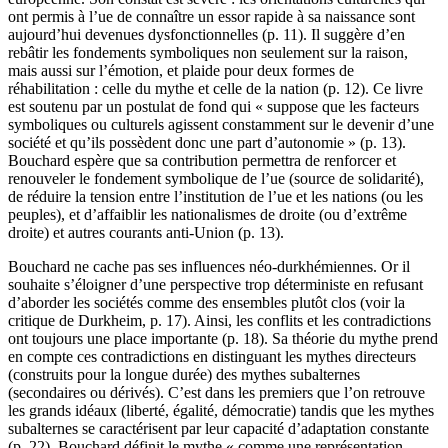
ont permis à l’
ue
de connaître un essor rapide à sa naissance sont
aujourd’hui devenues dysfonctionnelles (p. 11). Il suggère d’en
rebâtir les fondements symboliques non seulement sur la raison,
mais aussi sur l’émotion, et plaide pour deux formes de
réhabilitation : celle du mythe et celle de la nation (p. 12). Ce livre
est soutenu par un postulat de fond qui « suppose que les facteurs
symboliques ou culturels agissent constamment sur le devenir d’une
société et qu’ils possèdent donc une part d’autonomie » (p. 13).
Bouchard espère que sa contribution permettra de renforcer et
renouveler le fondement symbolique de l’
ue
(source de solidarité),
de réduire la tension entre l’institution de l’
ue
et les nations (ou les
peuples), et d’affaiblir les nationalismes de droite (ou d’extrême
droite) et autres courants anti-Union (p. 13).
Bouchard ne cache pas ses influences néo-durkhémiennes. Or il
souhaite s’éloigner d’une perspective trop déterministe en refusant
d’aborder les sociétés comme des ensembles plutôt clos (voir la
critique de Durkheim, p. 17). Ainsi, les conflits et les contradictions
ont toujours une place importante (p. 18). Sa théorie du mythe prend
en compte ces contradictions en distinguant les mythes directeurs
(construits pour la longue durée) des mythes subalternes
(secondaires ou dérivés). C’est dans les premiers que l’on retrouve
les grands idéaux (liberté, égalité, démocratie) tandis que les mythes
subalternes se caractérisent par leur capacité d’adaptation constante
(p. 22). Bouchard définit le mythe « comme une représentation