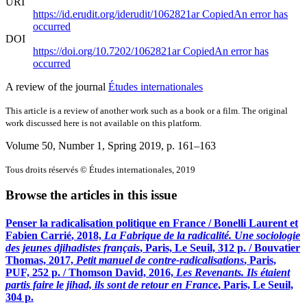
URI
https://id.erudit.org/iderudit/1062821ar
Copied
An error has
occurred
DOI
https://doi.org/10.7202/1062821ar
Copied
An error has
occurred
A review of the journal
Études internationales
This article is a review of another work such as a book or a film. The original
work discussed here is not available on this platform.
Volume 50, Number 1, Spring 2019
, p. 161–163
Tous droits réservés © Études internationales, 2019
Browse the articles in this issue
Penser la radicalisation politique en France /
Bonelli
Laurent et
Fabien
Carrié
, 2018,
La Fabrique de la radicalité. Une sociologie
des jeunes djihadistes français
, Paris, Le Seuil, 312 p. /
Bouvatier
Thomas, 2017,
Petit manuel de contre-radicalisations
, Paris,
PUF, 252 p. /
Thomson
David, 2016,
Les Revenants. Ils étaient
partis faire le jihad, ils sont de retour en France
, Paris, Le Seuil,
304 p.