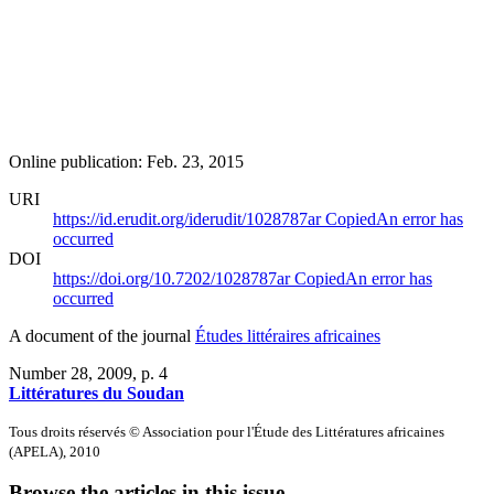
Online publication: Feb. 23, 2015
URI
https://id.erudit.org/iderudit/1028787ar
Copied
An error has
occurred
DOI
https://doi.org/10.7202/1028787ar
Copied
An error has
occurred
A document of the journal
Études littéraires africaines
Number 28, 2009
, p. 4
Littératures du Soudan
Tous droits réservés © Association pour l'Étude des Littératures africaines
(APELA), 2010
Browse the articles in this issue