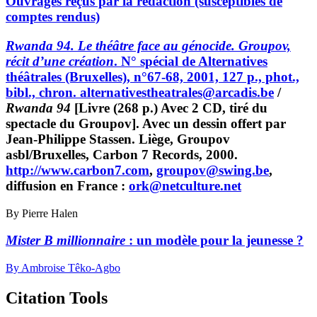
Ouvrages reçus par la rédaction (susceptibles de
comptes rendus)
Rwanda 94. Le théâtre face au génocide. Groupov,
récit d’une création
. N° spécial de Alternatives
théâtrales (Bruxelles), n°67-68, 2001, 127 p., phot.,
bibl., chron.
alternativestheatrales@arcadis.be
/
Rwanda 94
[Livre (268 p.) Avec 2 CD, tiré du
spectacle du Groupov]. Avec un dessin offert par
Jean-Philippe Stassen. Liège, Groupov
asbl/Bruxelles, Carbon 7 Records, 2000.
http://www.carbon7.com
,
groupov@swing.be
,
diffusion en France :
ork@netculture.net
By Pierre Halen
Mister B millionnaire
: un modèle pour la jeunesse ?
By Ambroise Têko-Agbo
Citation Tools