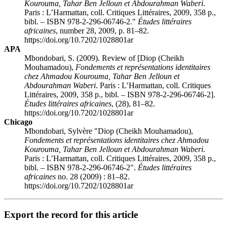
Kourouma, Tahar Ben Jelloun et Abdourahman Waberi
.
Paris : L’Harmattan, coll. Critiques Littéraires, 2009, 358 p.,
bibl. – ISBN 978-2-296-06746-2."
Études littéraires
africaines
, number 28, 2009, p. 81–82.
https://doi.org/10.7202/1028801ar
APA
Mbondobari, S. (2009). Review of [
Diop
(Cheikh
Mouhamadou),
Fondements et représentations identitaires
chez Ahmadou Kourouma, Tahar Ben Jelloun et
Abdourahman Waberi
. Paris : L’Harmattan, coll. Critiques
Littéraires, 2009, 358 p., bibl. – ISBN 978-2-296-06746-2].
Études littéraires africaines
, (28), 81–82.
https://doi.org/10.7202/1028801ar
Chicago
Mbondobari, Sylvère "
Diop
(Cheikh Mouhamadou),
Fondements et représentations identitaires chez Ahmadou
Kourouma, Tahar Ben Jelloun et Abdourahman Waberi
.
Paris : L’Harmattan, coll. Critiques Littéraires, 2009, 358 p.,
bibl. – ISBN 978-2-296-06746-2".
Études littéraires
africaines
no. 28 (2009) : 81–82.
https://doi.org/10.7202/1028801ar
Export the record for this article