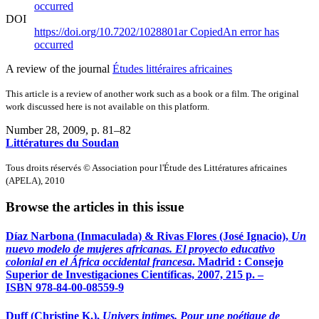
occurred
DOI
https://doi.org/10.7202/1028801ar
Copied
An error has
occurred
A review of the journal
Études littéraires africaines
This article is a review of another work such as a book or a film. The original
work discussed here is not available on this platform.
Number 28, 2009
, p. 81–82
Littératures du Soudan
Tous droits réservés © Association pour l'Étude des Littératures africaines
(APELA), 2010
Browse the articles in this issue
Díaz Narbona
(Inmaculada) &
Rivas Flores
(José Ignacio),
Un
nuevo modelo de mujeres africanas. El proyecto educativo
colonial en el África occidental francesa
. Madrid : Consejo
Superior de Investigaciones Científicas, 2007, 215 p. –
ISBN 978-84-00-08559-9
Duff
(Christine K.),
Univers intimes. Pour une poétique de