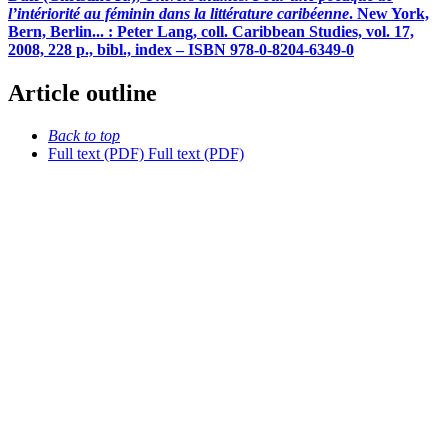
l’intériorité au féminin dans la littérature caribéenne
. New York,
Bern, Berlin... : Peter Lang, coll. Caribbean Studies, vol. 17,
2008, 228 p., bibl., index – ISBN 978-0-8204-6349-0
Article outline
Back to top
Full text (PDF)
Full text (PDF)