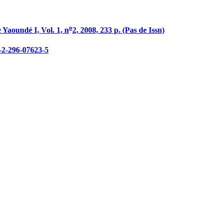
o
e Yaoundé I, Vol. 1, n
2, 2008, 233 p. (Pas de Issn)
8-2-296-07623-5