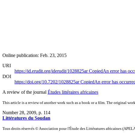
Online publication: Feb. 23, 2015
URI
https://id.erudit.org/iderudit/1028825ar
Copied
An error has occ
DOI
https://doi.org/10.7202/1028825ar
Copied
An error has occurre
A review of the journal
Études littéraires africaines
This article is a review of another work such as a book or a film. The original work
Number 28, 2009
, p. 114
Littératures du Soudan
Tous droits réservés © Association pour l'Étude des Littératures africaines (APEL