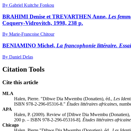
By Gabriel Kuitche Fonkou
BRAHIMI Denise et TREVARTHEN Anne,
Les femmes
Coquery-Vidrovitch, 1998, 238 p.
By Marie-Françoise Chitour
BENIAMINO Michel,
La francophonie littéraire. Essa
By Daniel Delas
Citation Tools
Cite this article
MLA
Halen, Pierre. "
Dibwe Dia Mwembu
(Donatien), éd.,
Les Ident
ISBN 978-2-296-05316-8."
Études littéraires africaines
, numbe
APA
Halen, P. (2009). Review of [
Dibwe Dia Mwembu
(Donatien),
200 p. – ISBN 978-2-296-05316-8].
Études littéraires africain
Chicago
Halen, Pierre "
Dibwe Dia Mwembu
(Donatien), éd.,
Les Ident