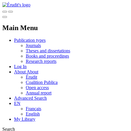
Main Menu
Publication types
Journals
Theses and dissertations
Books and proceedings
Research reports
Log In
About
About
Érudit
Coalition Publica
Open access
Annual report
Advanced Search
EN
Français
English
My Library
Search