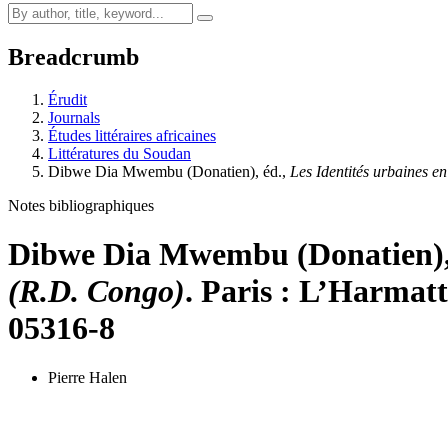
Breadcrumb
Érudit
Journals
Études littéraires africaines
Littératures du Soudan
Dibwe Dia Mwembu
(Donatien), éd.,
Les Identités urbaines e
Notes bibliographiques
Dibwe Dia Mwembu
(Donatien),
(R.D. Congo)
. Paris : L’Harmatt
05316-8
Pierre Halen