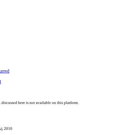
urred
d
 discussed here is not available on this platform.
A), 2010