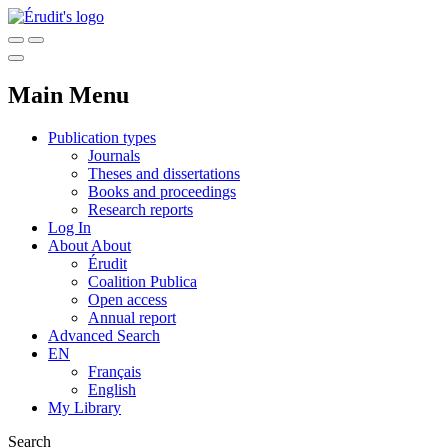
Main Menu
Publication types
Journals
Theses and dissertations
Books and proceedings
Research reports
Log In
About
About
Érudit
Coalition Publica
Open access
Annual report
Advanced Search
EN
Français
English
My Library
Search