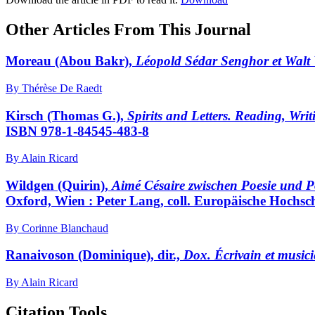
Other Articles From This Journal
Moreau
(Abou Bakr),
Léopold Sédar Senghor et Walt 
By Thérèse De Raedt
Kirsch
(Thomas G.),
Spirits and Letters. Reading, Wri
ISBN 978-1-84545-483-8
By Alain Ricard
Wildgen
(Quirin),
Aimé Césaire zwischen Poesie und Pol
Oxford, Wien : Peter Lang, coll. Europäische Hochsch
By Corinne Blanchaud
Ranaivoson
(Dominique), dir.,
Dox. Écrivain et music
By Alain Ricard
Citation Tools