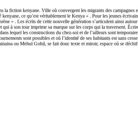
s la fiction kenyane. Ville où convergent les migrants des campagnes et 
é kenyane, ce qu’est véritablement le Kenya » . Pour les jeunes écrivains
ène » . Les écrits de cette nouvelle génération s’articulent ainsi autour
 qui à son tour imprime sa marque sur les corps qui la traversent. Écrire la
dans lequel les constructions du chez-soi et de l’ailleurs sont temporair
etournements sont possibles et où l’identité de ses habitants est sans ces
 ou Mehul Gohil, se fait donc texte et miroir, espace où se déchiffr