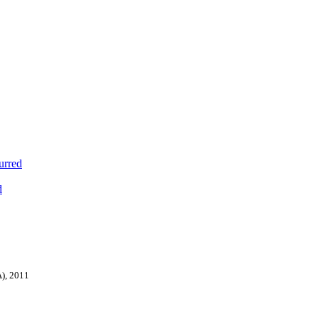
urred
d
A), 2011