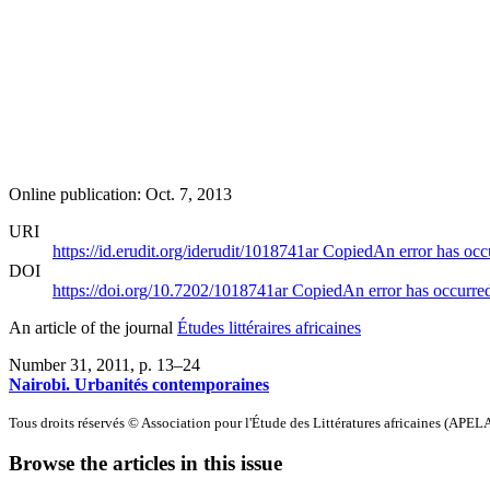
Online publication: Oct. 7, 2013
URI
https://id.erudit.org/iderudit/1018741ar
Copied
An error has occ
DOI
https://doi.org/10.7202/1018741ar
Copied
An error has occurre
An article of the journal
Études littéraires africaines
Number 31, 2011
, p. 13–24
Nairobi. Urbanités contemporaines
Tous droits réservés © Association pour l'Étude des Littératures africaines (APEL
Browse the articles in this issue