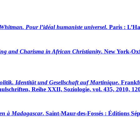
Whitman. Pour l’idéal humaniste universel
. Paris : L’
ting and Charisma in African Christianity
. New York-Oxf
itik. Identität und Gesellschaft auf Martinique
. Frankf
ulschriften, Reihe XXII, Soziologie, vol. 435, 2010, 1
ien à Madagascar
. Saint-Maur-des-Fossés : Éditions Sé