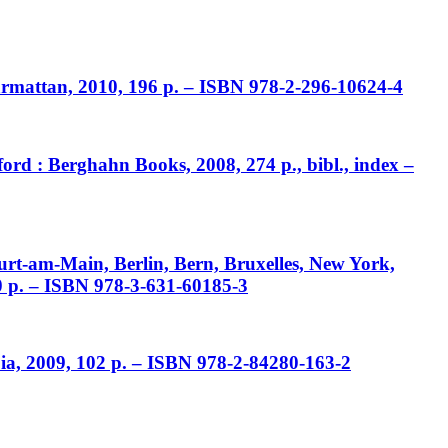
Harmattan, 2010, 196 p. – ISBN 978-2-296-10624-4
ord : Berghahn Books, 2008, 274 p., bibl., index –
urt-am-Main, Berlin, Bern, Bruxelles, New York,
20 p. – ISBN 978-3-631-60185-3
pia, 2009, 102 p. – ISBN 978-2-84280-163-2