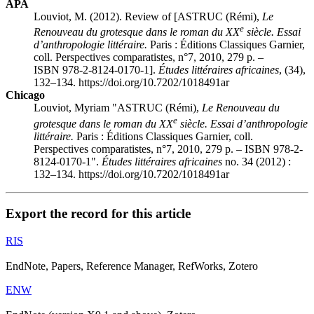
APA
Louviot, M. (2012). Review of [
ASTRUC (Rémi),
Le
e
Renouveau du grotesque dans le roman du XX
siècle. Essai
d’anthropologie littéraire.
Paris : Éditions Classiques Garnier,
coll. Perspectives comparatistes, n°7, 2010, 279 p. –
ISBN 978-2-8124-0170-1
].
Études littéraires africaines
, (34),
132–134. https://doi.org/10.7202/1018491ar
Chicago
Louviot, Myriam "
ASTRUC (Rémi),
Le Renouveau du
e
grotesque dans le roman du XX
siècle. Essai d’anthropologie
littéraire.
Paris : Éditions Classiques Garnier, coll.
Perspectives comparatistes, n°7, 2010, 279 p. – ISBN 978-2-
8124-0170-1
".
Études littéraires africaines
no. 34 (2012) :
132–134. https://doi.org/10.7202/1018491ar
Export the record for this article
RIS
EndNote, Papers, Reference Manager, RefWorks, Zotero
ENW