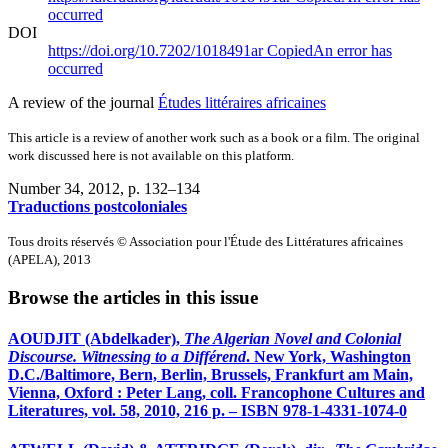
occurred
DOI
https://doi.org/10.7202/1018491ar
Copied
An error has
occurred
A review of the journal
Études littéraires africaines
This article is a review of another work such as a book or a film. The original
work discussed here is not available on this platform.
Number 34, 2012
, p. 132–134
Traductions postcoloniales
Tous droits réservés © Association pour l'Étude des Littératures africaines
(APELA), 2013
Browse the articles in this issue
AOUDJIT (Abdelkader),
The Algerian Novel and Colonial
Discourse. Witnessing to a Différend
. New York, Washington
D.C./Baltimore, Bern, Berlin, Brussels, Frankfurt am Main,
Vienna, Oxford : Peter Lang, coll. Francophone Cultures and
Literatures, vol. 58, 2010, 216 p. – ISBN 978-1-4331-1074-0