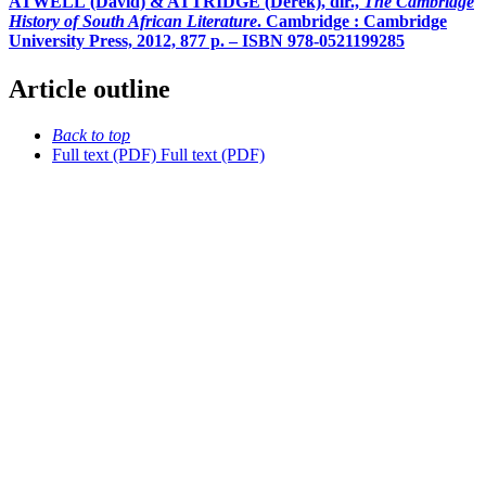
ATWELL (David) & ATTRIDGE (Derek), dir.,
The Cambridge
History of South African Literature
. Cambridge : Cambridge
University Press, 2012, 877 p. – ISBN 978-0521199285
Article outline
Back to top
Full text (PDF)
Full text (PDF)