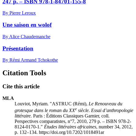
247 p. – ISBN 978-1-84701-155-8
By Pierre Leroux
Une saison en wolof
By Alice Chaudemanche
Présentation
By Rémi Armand Tchokothe
Citation Tools
Cite this article
MLA
Louviot, Myriam. "
ASTRUC (Rémi),
Le Renouveau du
e
grotesque dans le roman du XX
siècle. Essai d’anthropologie
littéraire.
Paris : Éditions Classiques Garnier, coll.
Perspectives comparatistes, n°7, 2010, 279 p. – ISBN 978-2-
8124-0170-1
."
Études littéraires africaines
, number 34, 2012,
p. 132–134. https://doi.org/10.7202/1018491ar