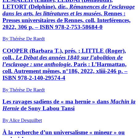
LETORT
(Delphine), dir.,
Rémanences de l’esclavage
dans les arts, les littératures et les musées
. Rennes :
Presses universitaires de Rennes, coll. Interférences,
2022, 306 p. – ISBN 978-2-753-58684-0
By Thérèse De Raedt
COOPER (Barbara T.), prés. ; LITTLE (Roger),
coll.,
Le Débat des années 1840 sur l’abolition de
l’esclavage : une anthologie
. Paris : L’Harmattan,
coll. Autrement mêmes, n°186, 2022,
xliii
-246 p. –
ISBN 978-2-140-29574-4
By Thérèse De Raedt
Les ravages sadiens de « ma hernie » dans
Machin la
Hernie
de Sony Labou Tansi
By Alice Desquilbet
À la recherche d’un universalisme « mineur » ou