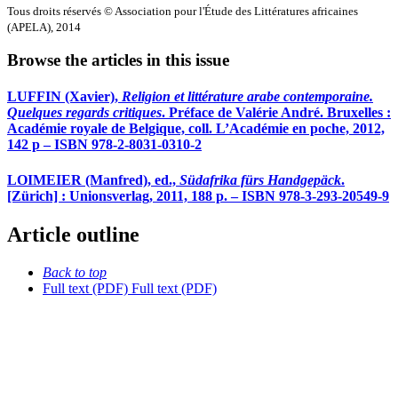
Tous droits réservés © Association pour l'Étude des Littératures africaines
(APELA), 2014
Browse the articles in this issue
LUFFIN (Xavier),
Religion et littérature arabe contemporaine.
Quelques regards critiques
. Préface de Valérie André. Bruxelles :
Académie royale de Belgique, coll. L’Académie en poche, 2012,
142 p – ISBN 978-2-8031-0310-2
LOIMEIER (Manfred), ed.,
Südafrika fürs Handgepäck
.
[Zürich] : Unionsverlag, 2011, 188 p. – ISBN 978-3-293-20549-9
Article outline
Back to top
Full text (PDF)
Full text (PDF)