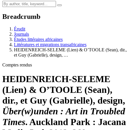
Breadcrumb
Érudit
Journals
Études littéraires africaines
Littératures et migrations transafricaines
HEIDENREICH-SELEME (Lien) & O’TOOLE (Sean), dir.,
et Guy (Gabrielle), design,
…
Comptes rendus
HEIDENREICH-SELEME
(Lien) & O’TOOLE (Sean),
dir., et Guy (Gabrielle), design,
Über(w)unden : Art in Troubled
Times
. Auckland Park : Jacana