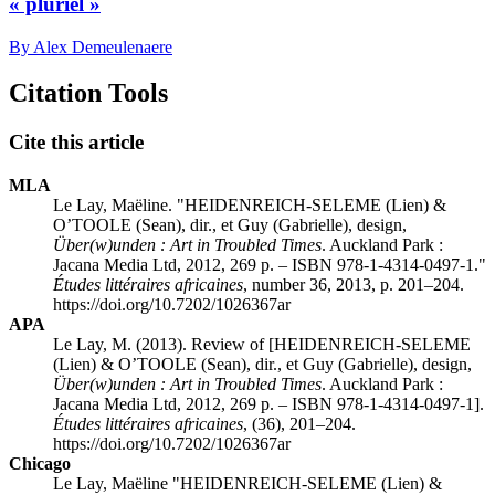
« pluriel »
By Alex Demeulenaere
Citation Tools
Cite this article
MLA
Le Lay, Maëline. "HEIDENREICH-SELEME (Lien) &
O’TOOLE (Sean), dir., et Guy (Gabrielle), design,
Über(w)unden : Art in Troubled Times
. Auckland Park :
Jacana Media Ltd, 2012, 269 p. – ISBN 978-1-4314-0497-1."
Études littéraires africaines
, number 36, 2013, p. 201–204.
https://doi.org/10.7202/1026367ar
APA
Le Lay, M. (2013). Review of [HEIDENREICH-SELEME
(Lien) & O’TOOLE (Sean), dir., et Guy (Gabrielle), design,
Über(w)unden : Art in Troubled Times
. Auckland Park :
Jacana Media Ltd, 2012, 269 p. – ISBN 978-1-4314-0497-1].
Études littéraires africaines
, (36), 201–204.
https://doi.org/10.7202/1026367ar
Chicago
Le Lay, Maëline "HEIDENREICH-SELEME (Lien) &