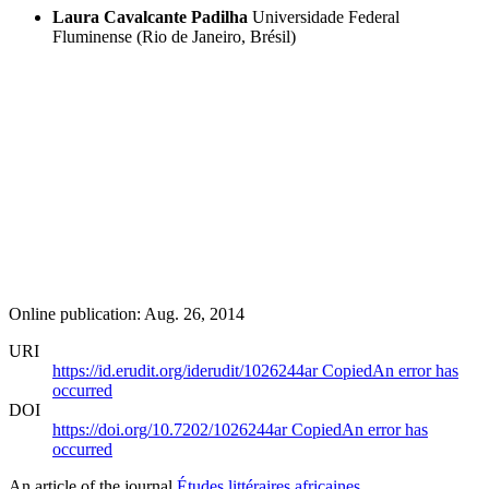
Laura Cavalcante Padilha
Universidade Federal
Fluminense (Rio de Janeiro, Brésil)
Online publication: Aug. 26, 2014
URI
https://id.erudit.org/iderudit/1026244ar
Copied
An error has
occurred
DOI
https://doi.org/10.7202/1026244ar
Copied
An error has
occurred
An article of the journal
Études littéraires africaines