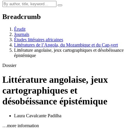
Breadcrumb
Érudit
Journals
Études littéraires africaines
Littératures de l’Angola, du Mozambique et du Cap-vert
Littérature angolaise, jeux cartographiques et désobéissance
épistémique
Dossier
Littérature angolaise, jeux
cartographiques et
désobéissance épistémique
Laura Cavalcante Padilha
…more information