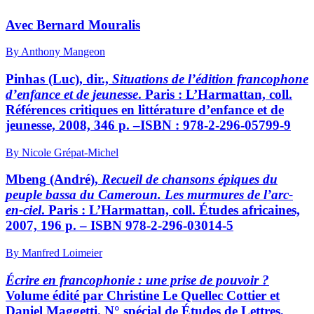
Avec Bernard Mouralis
By Anthony Mangeon
Pinhas
(Luc), dir.,
Situations de l’édition francophone
d’enfance et de jeunesse
. Paris : L’Harmattan, coll.
Références critiques en littérature d’enfance et de
jeunesse, 2008, 346 p. –ISBN : 978-2-296-05799-9
By Nicole Grépat-Michel
Mbeng
(André),
Recueil de chansons épiques du
peuple bassa du Cameroun. Les murmures de l’arc-
en-ciel
. Paris : L’Harmattan, coll. Études africaines,
2007, 196 p. – ISBN 978-2-296-03014-5
By Manfred Loimeier
Écrire en francophonie : une prise de pouvoir ?
Volume édité par Christine Le Quellec Cottier et
Daniel Maggetti. N° spécial de Études de Lettres,