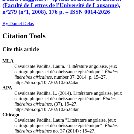
(Faculté de Lettres de l’Université de Lausanne),
n°279 (n°1, 2008), 176 p. – ISSN 0014-2026
By Daniel Delas
Citation Tools
Cite this article
MLA
Cavalcante Padilha, Laura. "Littérature angolaise, jeux
cartographiques et désobéissance épistémique."
Études
littéraires africaines
, number 37, 2014, p. 15–27.
https://doi.org/10.7202/1026244ar
APA
Cavalcante Padilha, L. (2014). Littérature angolaise, jeux
cartographiques et désobéissance épistémique.
Études
littéraires africaines
, (37), 15–27.
https://doi.org/10.7202/1026244ar
Chicago
Cavalcante Padilha, Laura "Littérature angolaise, jeux
cartographiques et désobéissance épistémique".
Études
littéraires africaines
no. 37 (2014) : 15–27.