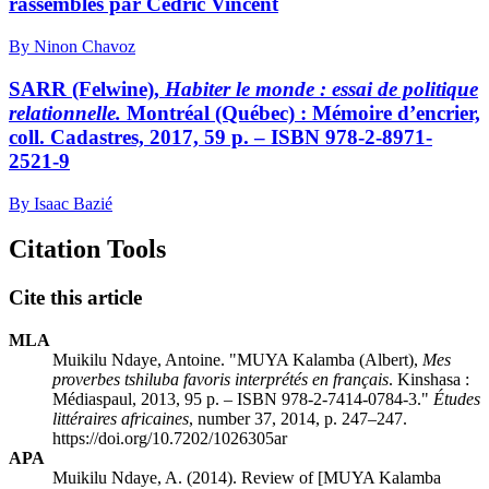
rassemblés par Cédric Vincent
By Ninon Chavoz
SARR
(Felwine),
Habiter le monde : essai de politique
relationnelle.
Montréal (Québec) : Mémoire d’encrier,
coll. Cadastres, 2017, 59 p. – ISBN 978-2-8971-
2521-9
By Isaac Bazié
Citation Tools
Cite this article
MLA
Muikilu Ndaye, Antoine. "MUYA Kalamba (Albert),
Mes
proverbes tshiluba favoris interprétés en français
. Kinshasa :
Médiaspaul, 2013, 95 p. – ISBN 978-2-7414-0784-3."
Études
littéraires africaines
, number 37, 2014, p. 247–247.
https://doi.org/10.7202/1026305ar
APA
Muikilu Ndaye, A. (2014). Review of [MUYA Kalamba