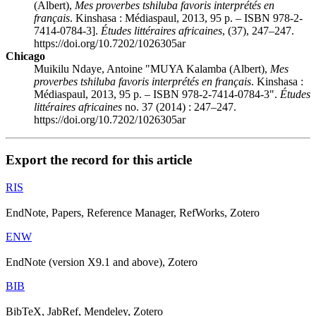
(Albert),
Mes proverbes tshiluba favoris interprétés en
français
. Kinshasa : Médiaspaul, 2013, 95 p. – ISBN 978-2-
7414-0784-3].
Études littéraires africaines
, (37), 247–247.
https://doi.org/10.7202/1026305ar
Chicago
Muikilu Ndaye, Antoine "MUYA Kalamba (Albert),
Mes
proverbes tshiluba favoris interprétés en français
. Kinshasa :
Médiaspaul, 2013, 95 p. – ISBN 978-2-7414-0784-3".
Études
littéraires africaines
no. 37 (2014) : 247–247.
https://doi.org/10.7202/1026305ar
Export the record for this article
RIS
EndNote, Papers, Reference Manager, RefWorks, Zotero
ENW
EndNote (version X9.1 and above), Zotero
BIB
BibTeX, JabRef, Mendeley, Zotero