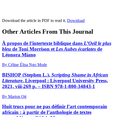
Download the article in PDF to read it.
Download
Other Articles From This Journal
À propos de l’intertexte biblique dans
L’Oeil le plus
bleu
de Toni Morrison et
Les Aubes écarlates
de
Léonora Miano
By Céline Élisa Ngo Mode
BISHOP
(Stephen L.),
Scripting Shame in African
Literature
. Liverpool : Liverpool University Press,
2021,
viii
-269 p. – ISBN 978-1-800-34843-1
By Marion Ott
Huit trucs pour ne pas définir l’art contemporain
africain : à partir de l’anthologie de textes