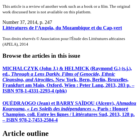
This article is a review of another work such as a book or a film. The original
work discussed here is not available on this platform.
Number 37, 2014
, p. 247
Littératures de l’Angola, du Mozambique et du Cap-vert
Tous droits réservés © Association pour l'Étude des Littératures africaines
(APELA), 2014
Browse the articles in this issue
MICHALCZYK (
John J
.) & HELMICK (
Raymond G
.) (
s.j
.),
ed.,
Through a Lens Darkly. Films of Genocide, Ethnic
Cleansing, and Atrocities
. New York, Bern, Berlin, Bruxelles,
Frankfurt am Main, Oxford, Wien : Peter Lang, 2013, 283 p. –
ISBN 978-1-4331-2293-4 (pbk)
OUÉDRAOGO (
Jean
)
et
BARRY SAÏDOU (
Alceny
),
Ahmadou
Kourouma
,
« Les Soleils des indépendances »
. Paris : Honoré
Champion, coll. Entre les lignes / Littératures Sud, 2013, 128 p.
– ISBN 978-2-7453-2504-4
Article outline