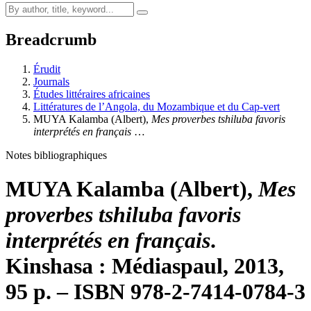
Breadcrumb
Érudit
Journals
Études littéraires africaines
Littératures de l’Angola, du Mozambique et du Cap-vert
MUYA Kalamba (Albert),
Mes proverbes tshiluba favoris
interprétés en français
…
Notes bibliographiques
MUYA Kalamba (Albert),
Mes
proverbes tshiluba favoris
interprétés en français
.
Kinshasa : Médiaspaul, 2013,
95 p. – ISBN 978-2-7414-0784-3