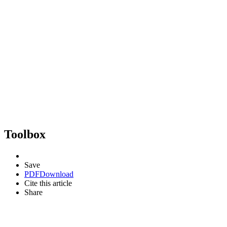
Toolbox
Save
PDF
Download
Cite this article
Share