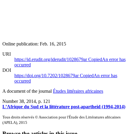
Online publication: Feb. 16, 2015
URI
https://id.erudit.org/iderudit/1028679ar
Copied
An error has
occurred
DOI
https://doi.org/10.7202/1028679ar
Copied
An error has
occurred
A document of the journal
Études littéraires africaines
Number 38, 2014
, p. 121
L’Afrique du Sud et la littérature post-apartheid (1994-2014)
Tous droits réservés © Association pour l'Étude des Littératures africaines
(APELA), 2015
Browse the articles in this issue