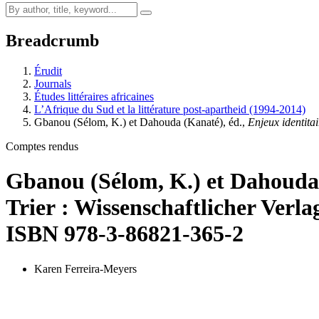
Breadcrumb
Érudit
Journals
Études littéraires africaines
L’Afrique du Sud et la littérature post-apartheid (1994-2014)
Gbanou
(Sélom, K.) et
Dahouda
(Kanaté), éd.,
Enjeux identita
Comptes rendus
Gbanou
(Sélom, K.) et
Dahouda
Trier : Wissenschaftlicher Verlag
ISBN 978-3-86821-365-2
Karen Ferreira-Meyers