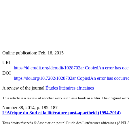
Online publication: Feb. 16, 2015
URI
https://id.erudit.org/iderudit/1028702ar
Copied
An error has occ
DOI
https://doi.org/10.7202/1028702ar
Copied
An error has occurre
A review of the journal
Études littéraires africaines
This article is a review of another work such as a book or a film. The original work
Number 38, 2014
, p. 185–187
L’Afrique du Sud et la littérature post-apartheid (1994-2014)
Tous droits réservés © Association pour l'Étude des Littératures africaines (APEL