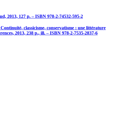
 Sud, 2013, 127 p. – ISBN 978-2-74532-595-2
"Continuité, classicisme, conservatisme : une littérature
érences, 2013, 238 p., ill. – ISBN 978-2-7535-2837-6