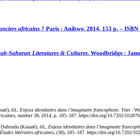
nciers africains ?
Paris : Anibwe, 2014, 153 p. – ISBN
 Sub-Saharan Literatures & Cultures
. Woodbridge : Jame
até), éd.,
Enjeux identitaires dans l’imaginaire francophone
. Trier : W
fricaines
, number 38, 2014, p. 185–187. https://doi.org/10.7202/102870
t
Dahouda
(Kanaté), éd.,
Enjeux identitaires dans l’imaginaire francop
Études littéraires africaines
, (38), 185–187. https://doi.org/10.7202/1