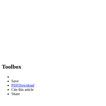
Toolbox
Save
PDF
Download
Cite this article
Share