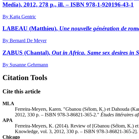
Media), 2012, 278 p., ill. – ISBN 978-1-920196-43-1
By Katja Gentric
LABEAU (Matthieu),
Une nouvelle génération de roma
By Bernard De Meyer
ZABUS (Chantal),
Out in Africa. Same sex desires in
By Susanne Gehrmann
Citation Tools
Cite this article
MLA
Ferreira-Meyers, Karen. "
Gbanou
(Sélom, K.) et
Dahouda
(Kan
2012, 330 p. – ISBN 978-3-86821-365-2."
Études littéraires a
APA
Ferreira-Meyers, K. (2014). Review of [
Gbanou
(Sélom, K.) e
Knowledge, vol. 3, 2012, 330 p. – ISBN 978-3-86821-365-2].
Chicago