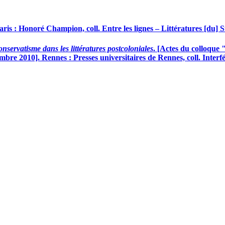
Paris : Honoré Champion, coll. Entre les lignes – Littératures [du]
onservatisme dans les littératures postcoloniales
. [Actes du colloque 
mbre 2010]. Rennes : Presses universitaires de Rennes, coll. Interf