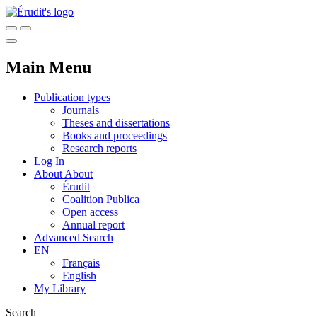
Main Menu
Publication types
Journals
Theses and dissertations
Books and proceedings
Research reports
Log In
About
About
Érudit
Coalition Publica
Open access
Annual report
Advanced Search
EN
Français
English
My Library
Search