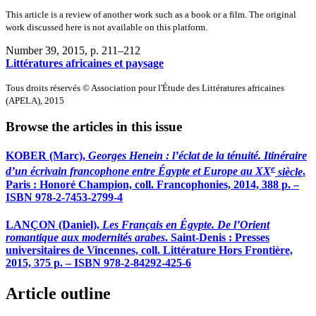
This article is a review of another work such as a book or a film. The original
work discussed here is not available on this platform.
Number 39, 2015
, p. 211–212
Littératures africaines et paysage
Tous droits réservés © Association pour l'Étude des Littératures africaines
(APELA), 2015
Browse the articles in this issue
KOBER (Marc),
Georges Henein : l’éclat de la ténuité. Itinéraire
e
d’un écrivain francophone entre Égypte et Europe au
XX
siècle
.
Paris : Honoré Champion, coll. Francophonies, 2014, 388 p. –
ISBN 978-2-7453-2799-4
LANÇON (Daniel),
Les Français en Égypte. De l’Orient
romantique aux modernités arabes
. Saint-Denis : Presses
universitaires de Vincennes, coll. Littérature Hors Frontière,
2015, 375 p. – ISBN 978-2-84292-425-6
Article outline