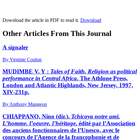
Download the article in PDF to read it.
Download
Other Articles From This Journal
A signaler
By Virginie Coulon
MUDIMBE V. Y :
Tales of Faith, Religion as political
performance in Central Africa
, The Athlone Press,
London and Atlantic Highlands, New Jersey, 1997,
XIV-231p.
By Anthony Mangeon
CHIAPPANO, Nino (dir.),
Tchicaya notre ami.
L’homme, l’oeuvre, l’héritage
, édité par l’Association
des anciens fonctionnaires de l’Unesco, avec le
concours de l’Agence de la francophonie et de