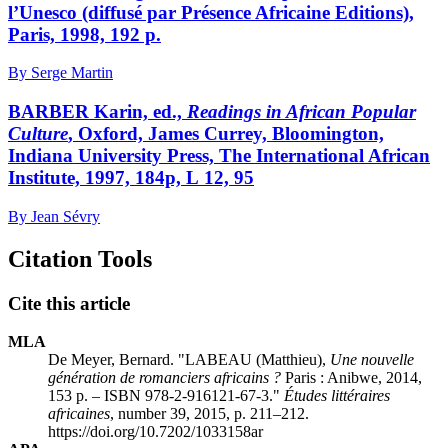
l’Unesco (diffusé par Présence Africaine Editions),
Paris, 1998, 192 p.
By Serge Martin
BARBER Karin, ed.,
Readings in African Popular
Culture
, Oxford, James Currey, Bloomington,
Indiana University Press, The International African
Institute, 1997, 184p, L 12, 95
By Jean Sévry
Citation Tools
Cite this article
MLA
De Meyer, Bernard. "LABEAU (Matthieu),
Une nouvelle
génération de romanciers africains ?
Paris : Anibwe, 2014,
153 p. – ISBN 978-2-916121-67-3."
Études littéraires
africaines
, number 39, 2015, p. 211–212.
https://doi.org/10.7202/1033158ar