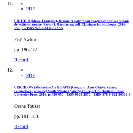
PDF
CHITOUR (Marie-Françoise),
Histoire et élaboration imaginaire dans les romans
de Williams Sassine
. Paris : L’Harmattan, coll. Classiques francophones, 2016,
158 p. – ISBN 978-2-3430-9727-5
Etsè Awitor
pp. 180–181
Record
PDF
CRICHLOW (Michaeline A.) & DAVIS (Gregson),
Aimé Césaire. Critical
Perspectives
, [n° sp. de]
South Atlantic Quaterly
, vol. 3, n°115. Durham : Duke
University Press, 2016, p. 438-650 – ISSN 0038-2876 – ISBN 978-0-822-36388-0
Orane Touzet
pp. 181–183
Record