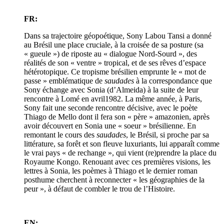
FR:
Dans sa trajectoire géopoétique, Sony Labou Tansi a donné
au Brésil une place cruciale, à la croisée de sa posture (sa
« gueule ») de riposte au « dialogue Nord-Sourd », des
réalités de son « ventre » tropical, et de ses rêves d’espace
hétérotopique. Ce tropisme brésilien emprunte le « mot de
passe » emblématique de
saudades
à la correspondance que
Sony échange avec Sonia (d’Almeida) à la suite de leur
rencontre à Lomé en avril1982. La même année, à Paris,
Sony fait une seconde rencontre décisive, avec le poète
Thiago de Mello dont il fera son « père » amazonien, après
avoir découvert en Sonia une « soeur » brésilienne. En
remontant le cours des
saudades
, le Brésil, si proche par sa
littérature, sa forêt et son fleuve luxuriants, lui apparaît comme
le vrai pays « de rechange », qui vient (re)prendre la place du
Royaume Kongo. Renouant avec ces premières visions, les
lettres à Sonia, les poèmes à Thiago et le dernier roman
posthume cherchent à reconnecter « les géographies de la
peur », à défaut de combler le trou de l’Histoire.
EN: