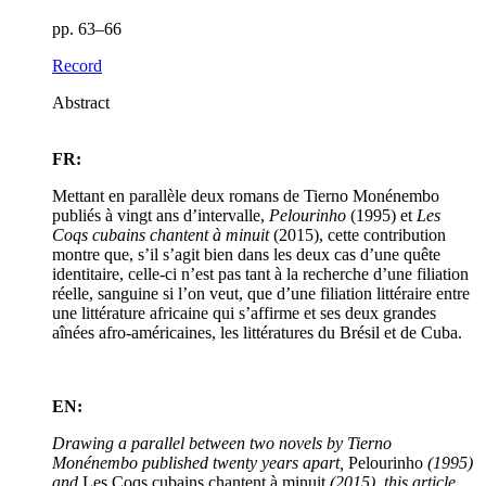
pp. 63–66
Record
Abstract
FR:
Mettant en parallèle deux romans de Tierno Monénembo
publiés à vingt ans d’intervalle,
Pelourinho
(1995) et
Les
Coqs cubains chantent à minuit
(2015), cette contribution
montre que, s’il s’agit bien dans les deux cas d’une quête
identitaire, celle-ci n’est pas tant à la recherche d’une filiation
réelle, sanguine si l’on veut, que d’une filiation littéraire entre
une littérature africaine qui s’affirme et ses deux grandes
aînées afro-américaines, les littératures du Brésil et de Cuba.
EN:
Drawing a parallel between two novels by Tierno
Monénembo published twenty years apart,
Pelourinho
(1995)
and
Les Coqs cubains chantent à minuit
(2015), this article