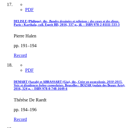
PDF
DELISLE (Philippe), dir.,
Bandes dessinées et religions : des cases et des dieux
.
Paris : Karthala, coll. Esprit BD, 2016, 337 p., ill. – ISBN 978-2-81111-533-3
Pierre Halen
pp. 191–194
Record
PDF
DEMART (Sarah) et ABRASSART (Gia), dir.,
Créer en postcolonie. 2010-2015.
Voix et dissidences belgo-congolaises
. Bruxelles : BOZAR (palais des Beaux-Arts),
2016, 324 p. – ISBN 978-0-748-1649-6
Thérèse De Raedt
pp. 194–196
Record