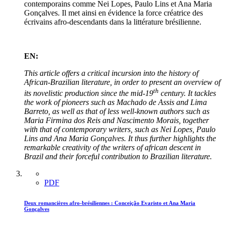
contemporains comme Nei Lopes, Paulo Lins et Ana Maria
Gonçalves. Il met ainsi en évidence la force créatrice des
écrivains afro-descendants dans la littérature brésilienne.
EN:
This article offers a critical incursion into the history of
African-Brazilian literature, in order to present an overview of
th
its novelistic production since the mid-19
century. It tackles
the work of pioneers such as Machado de Assis and Lima
Barreto, as well as that of less well-known authors such as
Maria Firmina dos Reis and Nascimento Morais, together
with that of contemporary writers, such as Nei Lopes, Paulo
Lins and Ana Maria Gonçalves. It thus further highlights the
remarkable creativity of the writers of african descent in
Brazil and their forceful contribution to Brazilian literature.
PDF
Deux romancières afro-brésiliennes : Conceição Evaristo et Ana Maria
Gonçalves