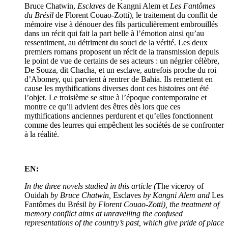
Bruce Chatwin,
Esclaves
de Kangni Alem et
Les Fantômes
du Brésil
de Florent Couao-Zotti), le traitement du conflit de
mémoire vise à dénouer des fils particulièrement embrouillés
dans un récit qui fait la part belle à l’émotion ainsi qu’au
ressentiment, au détriment du souci de la vérité. Les deux
premiers romans proposent un récit de la transmission depuis
le point de vue de certains de ses acteurs : un négrier célèbre,
De Souza, dit Chacha, et un esclave, autrefois proche du roi
d’Abomey, qui parvient à rentrer de Bahia. Ils remettent en
cause les mythifications diverses dont ces histoires ont été
l’objet. Le troisième se situe à l’époque contemporaine et
montre ce qu’il advient des êtres dès lors que ces
mythifications anciennes perdurent et qu’elles fonctionnent
comme des leurres qui empêchent les sociétés de se confronter
à la réalité.
EN:
In the three novels studied in this article (
The viceroy of
Ouidah
by Bruce Chatwin,
Esclaves
by Kangni Alem and
Les
Fantômes du Brésil
by Florent Couao-Zotti), the treatment of
memory conflict aims at unravelling the confused
representations of the country’s past, which give pride of place