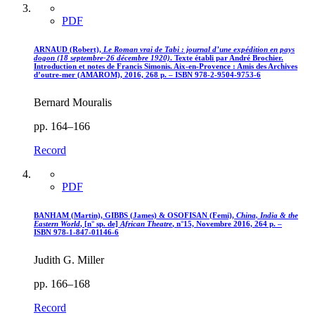
PDF
ARNAUD (Robert),
Le Roman vrai de Tabi : journal d’une expédition en pays
dogon (18 septembre-26 décembre 1920)
. Texte établi par André Brochier.
Introduction et notes de Francis Simonis. Aix-en-Provence : Amis des Archives
d’outre-mer (AMAROM), 2016, 268 p. – ISBN 978-2-9504-9753-6
Bernard Mouralis
pp. 164–166
Record
PDF
BANHAM (Martin), GIBBS (James) & OSOFISAN (Femi),
China, India & the
Eastern World
, [n° sp. de]
African Theatre
, n°15, Novembre 2016, 264 p. –
ISBN 978-1-847-01146-6
Judith G. Miller
pp. 166–168
Record