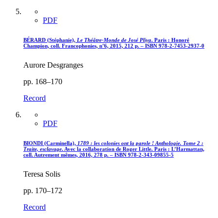
PDF
BÉRARD (Stéphanie),
Le Théâtre-Monde de José Pliya
. Paris : Honoré
Champion, coll. Francophonies, n°6, 2015, 212 p. – ISBN 978-2-7453-2937-0
Aurore Desgranges
pp. 168–170
Record
PDF
BIONDI (Carminella),
1789 : les colonies ont la parole ! Anthologie. Tome 2 :
Traite, esclavage
. Avec la collaboration de Roger Little. Paris : L’Harmattan,
coll. Autrement mêmes, 2016, 278 p. – ISBN 978-2-343-09855-5
Teresa Solis
pp. 170–172
Record