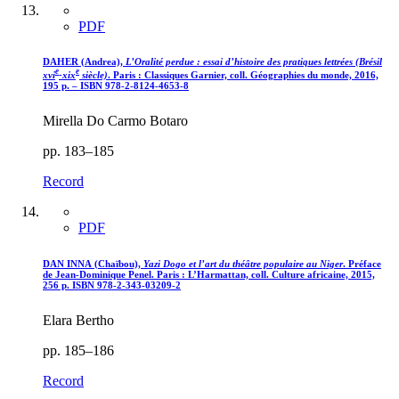
PDF
DAHER (Andrea),
L’Oralité perdue : essai d’histoire des pratiques lettrées (Brésil
e
e
xvi
-
xix
siècle)
. Paris : Classiques Garnier, coll. Géographies du monde, 2016,
195 p. – ISBN 978-2-8124-4653-8
Mirella Do Carmo Botaro
pp. 183–185
Record
PDF
DAN INNA (Chaïbou),
Yazi Dogo et l’art du théâtre populaire au Niger
. Préface
de Jean-Dominique Penel. Paris : L’Harmattan, coll. Culture africaine, 2015,
256 p. ISBN 978-2-343-03209-2
Elara Bertho
pp. 185–186
Record