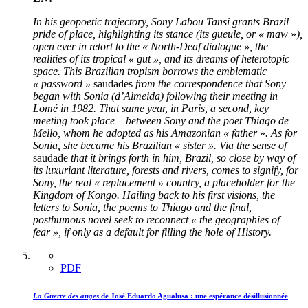
In his geopoetic trajectory, Sony Labou Tansi grants Brazil
pride of place, highlighting its stance (its gueule, or « maw
»
),
open ever in retort to the « North-Deaf dialogue », the
realities of its tropical « gut », and its dreams of heterotopic
space. This Brazilian tropism borrows the emblematic
« password »
saudades
from the correspondence that Sony
began with Sonia (d’Almeida) following their meeting in
Lomé in 1982. That same year, in Paris, a second, key
meeting took place – between Sony and the poet Thiago de
Mello, whom he adopted as his Amazonian « father
»
. As for
Sonia, she became his Brazilian « sister ». Via the sense of
saudade
that it brings forth in him, Brazil, so close by way of
its luxuriant literature, forests and rivers, comes to signify, for
Sony, the real « replacement » country, a placeholder for the
Kingdom of Kongo. Hailing back to his first visions, the
letters to Sonia, the poems to Thiago and the final,
posthumous novel seek to reconnect « the geographies of
fear », if only as a default for filling the hole of History.
PDF
La Guerre des anges
de José Eduardo Agualusa : une espérance désillusionnée