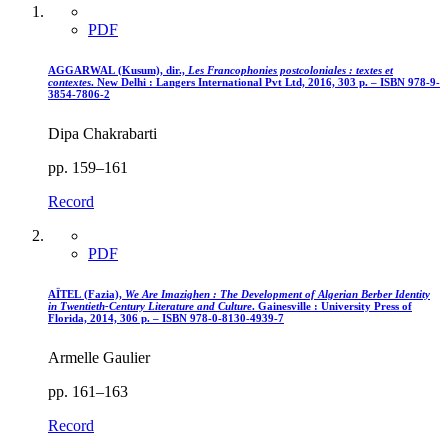
PDF
AGGARWAL (Kusum), dir.,
Les Francophonies postcoloniales : textes et
contextes
. New Delhi : Langers International Pvt Ltd, 2016, 303 p. – ISBN 978-9-
3854-7806-2
Dipa Chakrabarti
pp. 159–161
Record
PDF
AÏTEL (Fazia),
We Are Imazighen : The Development of Algerian Berber Identity
in Twentieth-Century Literature and Culture
. Gainesville : University Press of
Florida, 2014, 306 p. – ISBN 978-0-8130-4939-7
Armelle Gaulier
pp. 161–163
Record