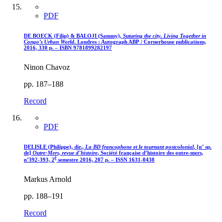
PDF
DE BOECK (Filip) & BALOJI (Sammy),
Suturing the city. Living Together in
Congo’s Urban World
. Londres : Autograph ABP / Cornerhouse publications,
2016, 330 p. – ISBN 9781899282197
Ninon Chavoz
pp. 187–188
Record
PDF
DELISLE (Philippe), dir.,
La BD francophone et le tournant postcolonial
, [n° sp.
de]
Outre-Mers, revue d’histoire
, Société française d’histoire des outre-mers,
è
n°392-393, 2
semestre 2016, 207 p. – ISSN 1631-0438
Markus Arnold
pp. 188–191
Record