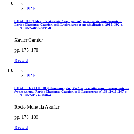
PDF
CHAUDET (Chloé),
Écritures de l’engagement par temps de mondialisation
.
Paris : Classiques Garnier, coll. Littératures et mondialisation, 2016, 392 p. –
ISBN 978-2-4060-6091-8
Xavier Garnier
pp. 175–178
Record
PDF
CHAULET-ACHOUR (Christiane), dir.,
Esclavage et littérature : représentations
francophones
. Paris : Classiques Garnier, coll. Rencontres, n°133, 2016, 267 p. –
ISBN 978-2-8124-3800-4
Rocío Munguía Aguilar
pp. 178–180
Record