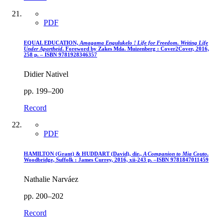
PDF
EQUAL EDUCATION,
Amagama Engulukelo ! Life for Freedom. Writing Life
Under Apartheid
. Foreword by Zakes Mda. Muizenberg : Cover2Cover, 2016,
258 p. – ISBN 9781928346357
Didier Nativel
pp. 199–200
Record
PDF
HAMILTON (Grant) & HUDDART (David), dir.,
A Companion to Mia Couto
.
Woodbridge, Suffolk : James Currey, 2016,
xii
-243 p. –ISBN 9781847011459
Nathalie Narváez
pp. 200–202
Record