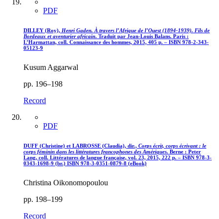
PDF
DILLEY (Roy),
Henri Gaden. À travers l’Afrique de l’Ouest (1894-1939). Fils de
Bordeaux et aventurier africain
. Traduit par Jean-Louis Balans. Paris :
L’Harmattan, coll. Connaissance des hommes, 2015, 405 p. – ISBN 978-2-343-
05123-9
Kusum Aggarwal
pp. 196–198
Record
PDF
DUFF (Christine) et LABROSSE (Claudia), dir.,
Corps écrit, corps écrivant : le
corps féminin dans les littératures francophones des Amériques
. Berne : Peter
Lang, coll. Littératures de langue française, vol. 23, 2015, 222 p. – ISBN 978-3-
0343-1698-9 (br.) ISBN 978-3-0351-0879-8 (eBook)
Christina Oikonomopoulou
pp. 198–199
Record