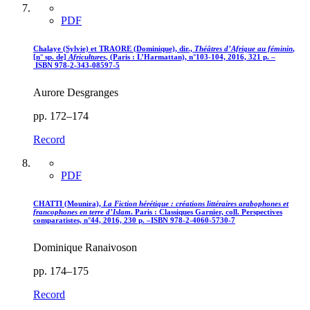
PDF
Chalaye
(Sylvie) et TRAORE (Dominique), dir.,
Théâtres d’Afrique au féminin
,
[n° sp. de]
Africultures
, (Paris : L’Harmattan), n°103-104, 2016, 321 p. –
ISBN 978-2-343-08597-5
Aurore Desgranges
pp. 172–174
Record
PDF
CHATTI (Mounira),
La Fiction hérétique : créations littéraires arabophones et
francophones en terre d’Islam
. Paris : Classiques Garnier, coll. Perspectives
comparatistes, n°44, 2016, 230 p. –ISBN 978-2-4060-5730-7
Dominique Ranaivoson
pp. 174–175
Record