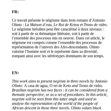
FR:
Ce travail présente le négrisme dans trois romans d’Antonio
Olinto :
La Maison d’eau
,
Le Roi de Ketou
et
Trono de vidro.
Le négrisme brésilien peut être caractérisé à deux niveaux :
soit à partir de sa thématique littéraire, soit à partir de
l’ensemble des processus mis en oeuvre. Dans cet article, le
négrisme est compris comme l’ensemble des processus de
représentation de l’univers des Afro-descendants. Olinto
valorise l’homme noir et le représente dans sa diversité,
rompant ainsi avec les stéréotypes dominants de son temps.
EN:
This work aims to present negrism in three novels by Antonio
Olinto:
A casa de agua
,
O rei de Keto
and
Trono de vidro
.
Brazilian negrism has two faces : it can be considered from a
thematic perspective, or as a set of procedures. In this article,
negrism will be seen from this latter angle and used to
analyse the representation of the world of the people of
African descent in those three novels. Olinto values black