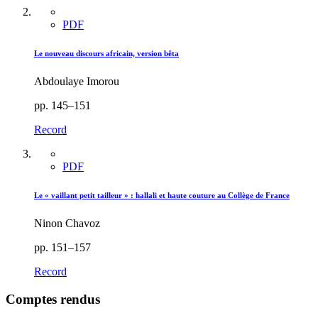
PDF
Le nouveau discours africain, version bêta
Abdoulaye Imorou
pp. 145–151
Record
PDF
Le « vaillant petit tailleur » : hallali et haute couture au Collège de France
Ninon Chavoz
pp. 151–157
Record
Comptes rendus