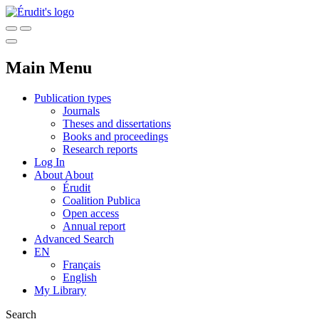
Main Menu
Publication types
Journals
Theses and dissertations
Books and proceedings
Research reports
Log In
About
About
Érudit
Coalition Publica
Open access
Annual report
Advanced Search
EN
Français
English
My Library
Search