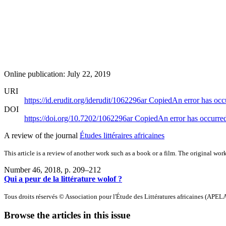
Online publication: July 22, 2019
URI
https://id.erudit.org/iderudit/1062296ar
Copied
An error has occ
DOI
https://doi.org/10.7202/1062296ar
Copied
An error has occurre
A review of the journal
Études littéraires africaines
This article is a review of another work such as a book or a film. The original work
Number 46, 2018
, p. 209–212
Qui a peur de la littérature wolof ?
Tous droits réservés © Association pour l'Étude des Littératures africaines (APEL
Browse the articles in this issue