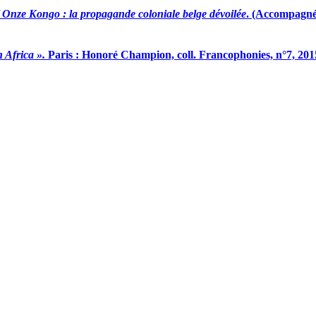
/ Onze Kongo
: la propagande coloniale belge dévoilée
. (Accompagné
 Africa ».
Paris : Honoré Champion, coll. Francophonies, n°7, 201