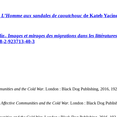
,
L’Homme aux sandales de caoutchouc
de Kateb Yacin
ir.,
Images et mirages des migrations dans les littératur
978-2-923713-40-3
munities and the Cold War
. London : Black Dog Publishing, 2016, 1
: Affective Communities and the Cold War
. London : Black Dog Publis