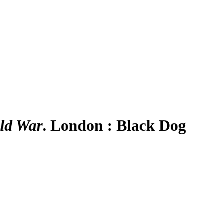
old War
. London : Black Dog