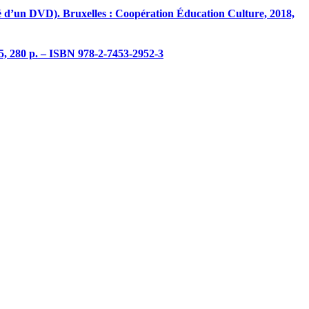
 d’un DVD). Bruxelles : Coopération Éducation Culture, 2018,
5, 280 p. – ISBN 978-2-7453-2952-3