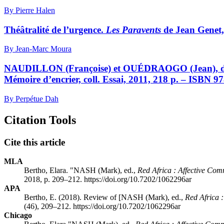
By Pierre Halen
Théâtralité de l’urgence.
Les Paravents
de Jean Genet
By Jean-Marc Moura
NAUDILLON (Françoise) et OUÉDRAOGO (Jean), d
Mémoire d’encrier, coll. Essai, 2011, 218 p. – ISBN 
By Perpétue Dah
Citation Tools
Cite this article
MLA
Bertho, Elara. "NASH (Mark), ed.,
Red Africa : Affective Com
2018, p. 209–212. https://doi.org/10.7202/1062296ar
APA
Bertho, E. (2018). Review of [NASH (Mark), ed.,
Red Africa 
(46), 209–212. https://doi.org/10.7202/1062296ar
Chicago