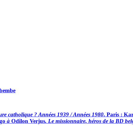
Mbembe
ature catholique ? Années 1939 / Années 1980
. Paris : Ka
ngo
à
Odilon Verjus
. Le missionnaire, héros de la BD bel