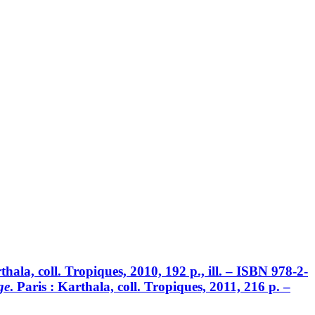
rthala, coll. Tropiques, 2010, 192 p., ill. – ISBN 978-2-
ge
. Paris : Karthala, coll. Tropiques, 2011, 216 p. –