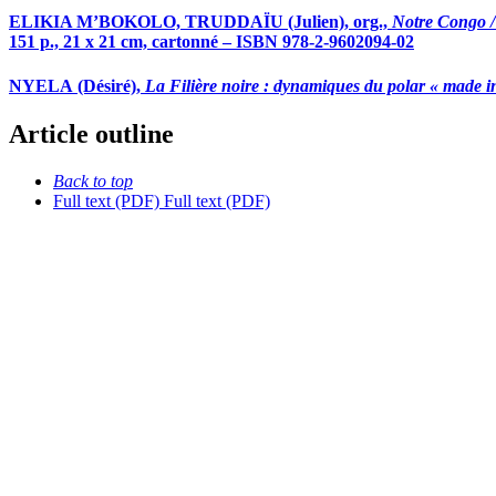
ELIKIA M’BOKOLO, TRUDDAÏU (Julien), org.,
Notre Congo 
151 p., 21 x 21 cm, cartonné – ISBN 978-2-9602094-02
NYELA (Désiré),
La Filière noire : dynamiques du polar « made in
Article outline
Back to top
Full text (PDF)
Full text (PDF)