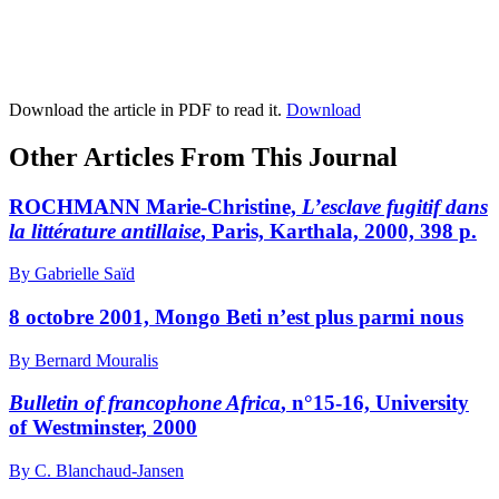
Download the article in PDF to read it.
Download
Other Articles From This Journal
ROCHMANN Marie-Christine,
L’esclave fugitif dans
la littérature antillaise
, Paris, Karthala, 2000, 398 p.
By Gabrielle Saïd
8 octobre 2001, Mongo Beti n’est plus parmi nous
By Bernard Mouralis
Bulletin of francophone Africa
, n°15-16, University
of Westminster, 2000
By C. Blanchaud-Jansen