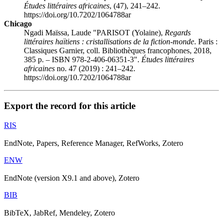
Études littéraires africaines
, (47), 241–242.
https://doi.org/10.7202/1064788ar
Chicago
Ngadi Maïssa, Laude "PARISOT (Yolaine),
Regards
littéraires haïtiens : cristallisations de la fiction-monde
. Paris :
Classiques Garnier, coll. Bibliothèques francophones, 2018,
385 p. – ISBN 978-2-406-06351-3".
Études littéraires
africaines
no. 47 (2019) : 241–242.
https://doi.org/10.7202/1064788ar
Export the record for this article
RIS
EndNote, Papers, Reference Manager, RefWorks, Zotero
ENW
EndNote (version X9.1 and above), Zotero
BIB
BibTeX, JabRef, Mendeley, Zotero