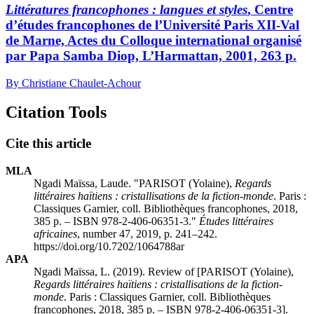
Littératures francophones : langues et styles
, Centre
d’études francophones de l’Université Paris XII-Val
de Marne, Actes du Colloque international organisé
par Papa Samba Diop, L’Harmattan, 2001, 263 p.
By Christiane Chaulet-Achour
Citation Tools
Cite this article
MLA
Ngadi Maïssa, Laude. "PARISOT (Yolaine),
Regards
littéraires haïtiens : cristallisations de la fiction-monde
. Paris :
Classiques Garnier, coll. Bibliothèques francophones, 2018,
385 p. – ISBN 978-2-406-06351-3."
Études littéraires
africaines
, number 47, 2019, p. 241–242.
https://doi.org/10.7202/1064788ar
APA
Ngadi Maïssa, L. (2019). Review of [PARISOT (Yolaine),
Regards littéraires haïtiens : cristallisations de la fiction-
monde
. Paris : Classiques Garnier, coll. Bibliothèques
francophones, 2018, 385 p. – ISBN 978-2-406-06351-3].