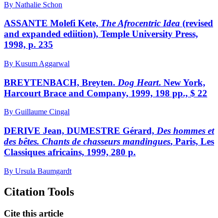
By Nathalie Schon
ASSANTE Molefi Kete,
The Afrocentric Idea
(revised
and expanded ediition), Temple University Press,
1998, p. 235
By Kusum Aggarwal
BREYTENBACH, Breyten.
Dog Heart
. New York,
Harcourt Brace and Company, 1999, 198 pp., $ 22
By Guillaume Cingal
DERIVE Jean, DUMESTRE Gérard,
Des hommes et
des bêtes. Chants de chasseurs mandingues
, Paris, Les
Classiques africains, 1999, 280 p.
By Ursula Baumgardt
Citation Tools
Cite this article