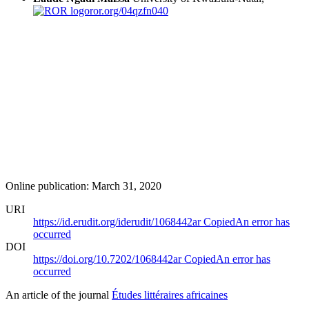
ror.org/04qzfn040
Online publication: March 31, 2020
URI
https://id.erudit.org/iderudit/1068442ar
Copied
An error has
occurred
DOI
https://doi.org/10.7202/1068442ar
Copied
An error has
occurred
An article of the journal
Études littéraires africaines