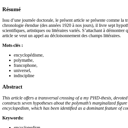
Résumé
Issu d’une journée doctorale, le présent article se présente comme la 
chronologie étendue (des années 1920 à nos jours), il livre sept hypo
scientifiques, artistiques ou littéraires variés. S’attachant à démontre
article se veut un appel au décloisonnement des champs littéraires.
Mots-clés :
encyclopédisme,
polymathe,
francophone,
universel,
indiscipline
Abstract
This article offers a transversal crossing of a my PHD-thesis, devot
constructs seven hypotheses about the polymath’s marginalized figure an
encyclopedism, which has been identified as a dominant feature of cont
Keywords:
encyclopedism
,