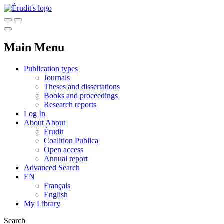
Main Menu
Publication types
Journals
Theses and dissertations
Books and proceedings
Research reports
Log In
About
About
Érudit
Coalition Publica
Open access
Annual report
Advanced Search
EN
Français
English
My Library
Search