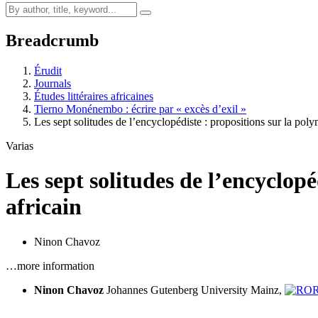
Breadcrumb
Érudit
Journals
Études littéraires africaines
Tierno Monénembo : écrire par « excès d’exil »
Les sept solitudes de l’encyclopédiste : propositions sur la po
Varias
Les sept solitudes de l’encyclop
africain
Ninon Chavoz
…more information
Ninon Chavoz
Johannes Gutenberg University Mainz,