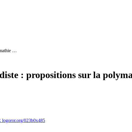
lymathie …
édiste : propositions sur la poly
ror.org/023b0x485