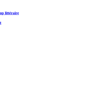
p littéraire
t