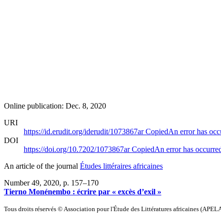
Online publication: Dec. 8, 2020
URI
https://id.erudit.org/iderudit/1073867ar
Copied
An error has occ
DOI
https://doi.org/10.7202/1073867ar
Copied
An error has occurre
An article of the journal
Études littéraires africaines
Number 49, 2020
, p. 157–170
Tierno Monénembo : écrire par « excès d’exil »
Tous droits réservés © Association pour l'Étude des Littératures africaines (APEL