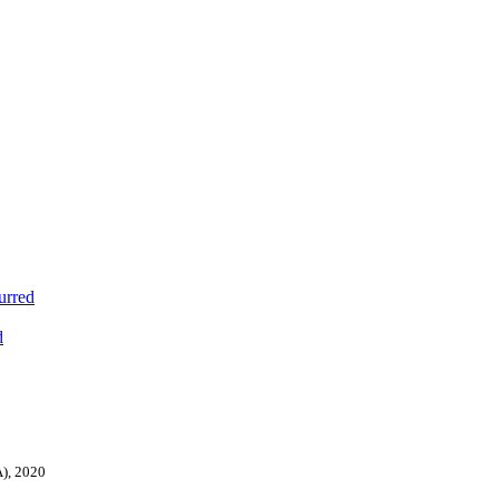
urred
d
A), 2020