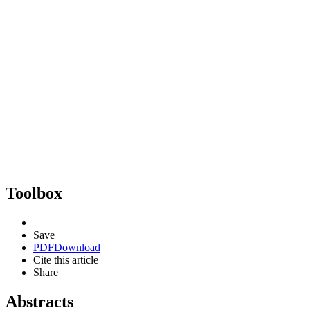
Toolbox
Save
PDF
Download
Cite this article
Share
Abstracts