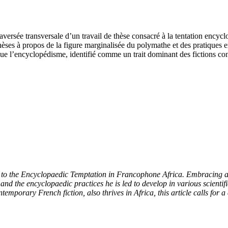
traversée transversale d’un travail de thèse consacré à la tentation enc
thèses à propos de la figure marginalisée du polymathe et des pratiques
r que l’encyclopédisme, identifié comme un trait dominant des fictions co
ed to the Encyclopaedic Temptation in Francophone Africa. Embracing an
d the encyclopaedic practices he is led to develop in various scientific
emporary French fiction, also thrives in Africa, this article calls for 