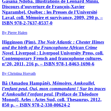
Gasana Ndoba. Illustrations de Léonard Minni.
Discours d’ouverture de François-Xavier
Ngarambe]. Québec : les Presses de l’Université
Laval, coll. Mémoire et survivance, 2009, 290 p. –
ISBN 978-2-7637-8537-0
By Pierre Halen
Higginson (Pim),
The Noir Atlantic : Chester Himes
and the birth of the Francophone African Crime
Novel
. Liverpool : Liverpool University Press, coll.
Contemporary French and francophone cultures,
n°20, 2011, 216 p. – ISBN 978-1-8463-1690-6
By Christina Horvath
Bâ
(Amadou Hampâté),
Mémoires. Amkoullel,
l’enfant peul. Oui, mon commandant ! Sur les traces
d’Amkoullel l’enfant peul.
[Préface de Théodore
Monod]. Arles : Actes Sud, coll. Thesaurus, 2012,
850 p. – ISBN 978-2-330-00624-2