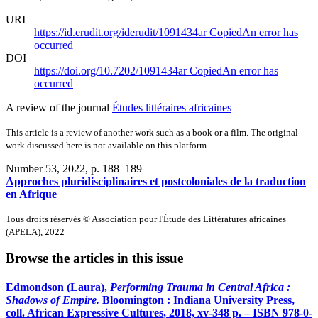
URI
https://id.erudit.org/iderudit/1091434ar
Copied
An error has
occurred
DOI
https://doi.org/10.7202/1091434ar
Copied
An error has
occurred
A review of the journal
Études littéraires africaines
This article is a review of another work such as a book or a film. The original
work discussed here is not available on this platform.
Number 53, 2022
, p. 188–189
Approches pluridisciplinaires et postcoloniales de la traduction
en Afrique
Tous droits réservés © Association pour l'Étude des Littératures africaines
(APELA), 2022
Browse the articles in this issue
Edmondson
(Laura),
Performing Trauma in Central Africa :
Shadows of Empire.
Bloomington : Indiana University Press,
coll. African Expressive Cultures, 2018,
xv
-348 p. – ISBN 978-0-