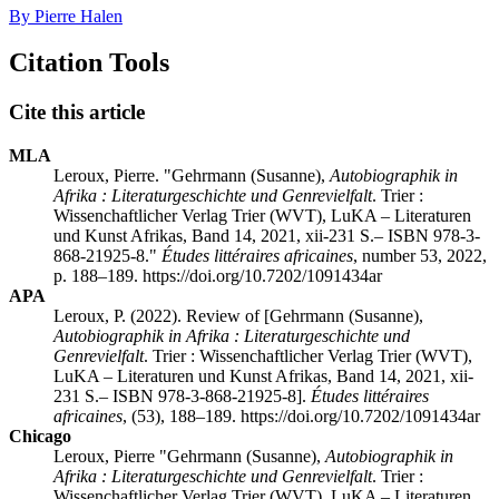
By Pierre Halen
Citation Tools
Cite this article
MLA
Leroux, Pierre. "G
ehrmann
(Susanne),
Autobiographik in
Afrika : Literaturgeschichte und Genrevielfalt
. Trier :
Wissenchaftlicher Verlag Trier (WVT), LuKA – Literaturen
und Kunst Afrikas, Band 14, 2021,
xii
-231 S.– ISBN 978-3-
868-21925-8."
Études littéraires africaines
, number 53, 2022,
p. 188–189. https://doi.org/10.7202/1091434ar
APA
Leroux, P. (2022). Review of [G
ehrmann
(Susanne),
Autobiographik in Afrika : Literaturgeschichte und
Genrevielfalt
. Trier : Wissenchaftlicher Verlag Trier (WVT),
LuKA – Literaturen und Kunst Afrikas, Band 14, 2021,
xii
-
231 S.– ISBN 978-3-868-21925-8].
Études littéraires
africaines
, (53), 188–189. https://doi.org/10.7202/1091434ar
Chicago
Leroux, Pierre "G
ehrmann
(Susanne),
Autobiographik in
Afrika : Literaturgeschichte und Genrevielfalt
. Trier :
Wissenchaftlicher Verlag Trier (WVT), LuKA – Literaturen