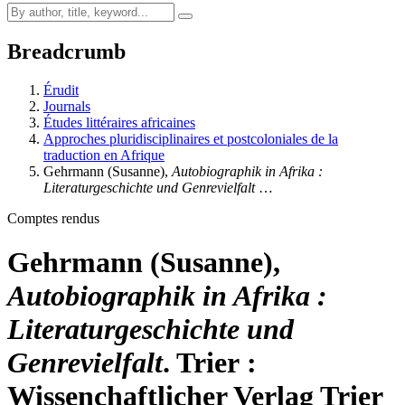
Breadcrumb
Érudit
Journals
Études littéraires africaines
Approches pluridisciplinaires et postcoloniales de la
traduction en Afrique
G
ehrmann
(Susanne),
Autobiographik in Afrika :
Literaturgeschichte und Genrevielfalt
…
Comptes rendus
G
ehrmann
(Susanne),
Autobiographik in Afrika :
Literaturgeschichte und
Genrevielfalt
. Trier :
Wissenchaftlicher Verlag Trier