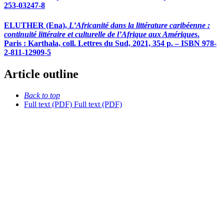
253-03247-8
ELUTHER
(Ena),
L’Africanité dans la littérature caribéenne :
continuité littéraire et culturelle de l’Afrique aux Amériques
.
Paris : Karthala, coll. Lettres du Sud, 2021, 354 p. – ISBN 978-
2-811-12909-5
Article outline
Back to top
Full text (PDF)
Full text (PDF)