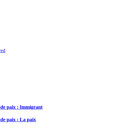
red
 de paix : Immigrant
de paix : La paix