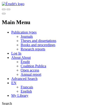
Main Menu
Publication types
Journals
Theses and dissertations
Books and proceedings
Research reports
Log In
About
About
Érudit
Coalition Publica
Open access
Annual report
Advanced Search
EN
Français
English
My Library
Search