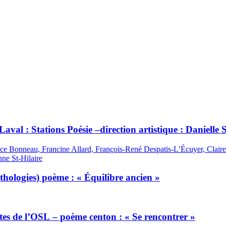
 Laval : Stations Poésie –direction artistique : Daniell
ce Bonneau, Francine Allard, François-René Despatis-L’Écuyer, Claire
ne St-Hilaire
ythologies) poème : « Équilibre ancien »
stes de l’OSL – poème centon : « Se rencontrer »