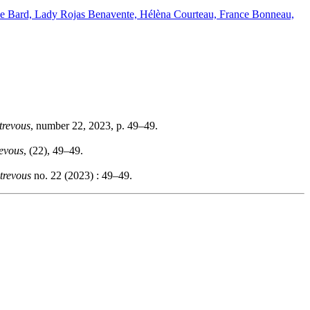
ume Bard, Lady Rojas Benavente, Hélèna Courteau, France Bonneau,
trevous
, number 22, 2023, p. 49–49.
evous
, (22), 49–49.
trevous
no. 22 (2023) : 49–49.