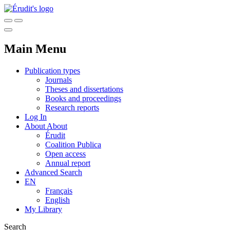
Main Menu
Publication types
Journals
Theses and dissertations
Books and proceedings
Research reports
Log In
About
About
Érudit
Coalition Publica
Open access
Annual report
Advanced Search
EN
Français
English
My Library
Search