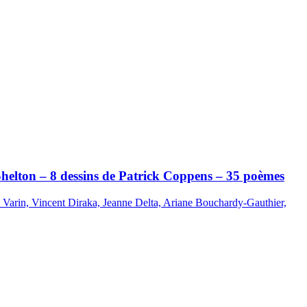
e Shelton – 8 dessins de Patrick Coppens – 35 poèmes
 Varin, Vincent Diraka, Jeanne Delta, Ariane Bouchardy-Gauthier,