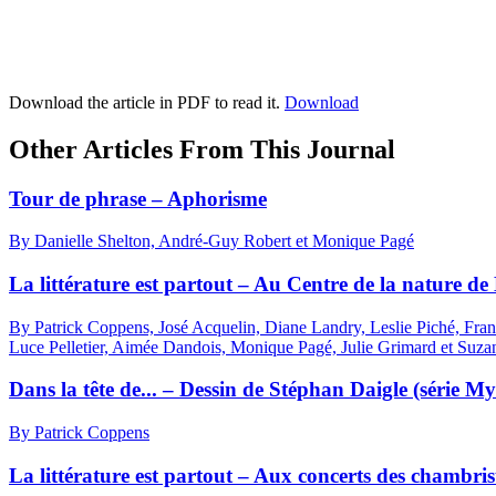
Download the article in PDF to read it.
Download
Other Articles From This Journal
Tour de phrase – Aphorisme
By Danielle Shelton, André-Guy Robert et Monique Pagé
La littérature est partout – Au Centre de la nature de
By Patrick Coppens, José Acquelin, Diane Landry, Leslie Piché, Fran
Luce Pelletier, Aimée Dandois, Monique Pagé, Julie Grimard et Suzan
Dans la tête de... – Dessin de Stéphan Daigle (série M
By Patrick Coppens
La littérature est partout – Aux concerts des chambri