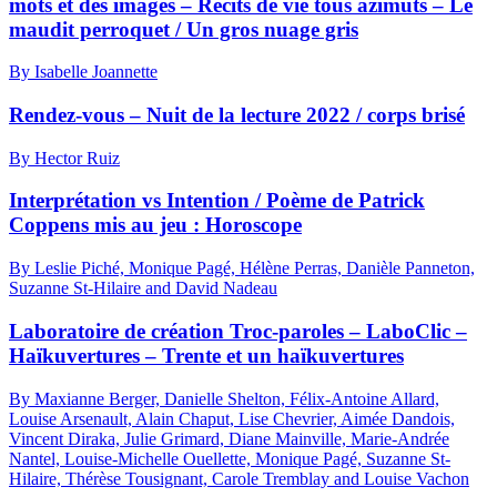
mots et des images – Récits de vie tous azimuts – Le
maudit perroquet / Un gros nuage gris
By Isabelle Joannette
Rendez-vous – Nuit de la lecture 2022 / corps brisé
By Hector Ruiz
Interprétation vs Intention / Poème de Patrick
Coppens mis au jeu : Horoscope
By Leslie Piché, Monique Pagé, Hélène Perras, Danièle Panneton,
Suzanne St-Hilaire and David Nadeau
Laboratoire de création Troc-paroles – LaboClic –
Haïkuvertures – Trente et un haïkuvertures
By Maxianne Berger, Danielle Shelton, Félix-Antoine Allard,
Louise Arsenault, Alain Chaput, Lise Chevrier, Aimée Dandois,
Vincent Diraka, Julie Grimard, Diane Mainville, Marie-Andrée
Nantel, Louise-Michelle Ouellette, Monique Pagé, Suzanne St-
Hilaire, Thérèse Tousignant, Carole Tremblay and Louise Vachon