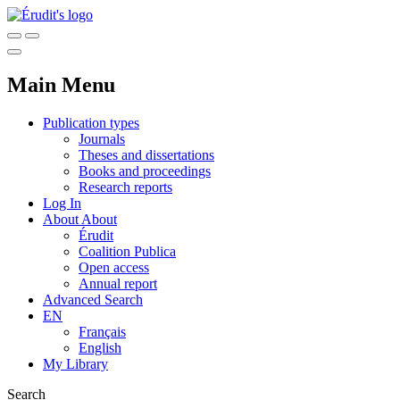
Main Menu
Publication types
Journals
Theses and dissertations
Books and proceedings
Research reports
Log In
About
About
Érudit
Coalition Publica
Open access
Annual report
Advanced Search
EN
Français
English
My Library
Search