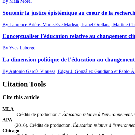
By Maia Morel
Soutenir la justice épistémique au coeur de la recherch
By Laurence Brière, Marie-Ève Marleau, Isabel Orellana, Martine 
Conceptualiser l’éducation relative au changement clima
By Yves Laberge
La dimension politique de l’éducation au changemen
By Antonio García-Vinuesa, Edgar J. González-Gaudiano et Pablo Á.
Citation Tools
Cite this article
MLA
"Crédits de production."
Éducation relative à l'environnement
,
APA
(2016). Crédits de production.
Éducation relative à l'environne
Chicago