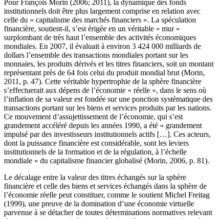
Pour François Morin (2006; 2011), la dynamique des fonds
institutionnels doit être plus largement comprise en relation avec
celle du « capitalisme des marchés financiers ». La spéculation
financière, soutient-il, s’est érigée en un véritable « mur »
surplombant de très haut l’ensemble des activités économiques
mondiales. En 2007, il évaluait à environ 3 424 000 milliards de
dollars l’ensemble des transactions mondiales portant sur les
monnaies, les produits dérivés et les titres financiers, soit un montant
représentant près de 64 fois celui du produit mondial brut (Morin,
2011, p. 47). Cette véritable hypertrophie de la sphère financière
s’effectuerait aux dépens de l’économie « réelle », dans le sens où
l’inflation de sa valeur est fondée sur une ponction systématique des
transactions portant sur les biens et services produits par les nations.
Ce mouvement d’assujettissement de l’économie, qui s’est
grandement accéléré depuis les années 1990, a été « grandement
impulsé par des investisseurs institutionnels actifs […]. Ces acteurs,
dont la puissance financière est considérable, sont les leviers
institutionnels de la formation et de la régulation, à l’échelle
mondiale » du capitalisme financier globalisé (Morin, 2006, p. 81).
Le décalage entre la valeur des titres échangés sur la sphère
financière et celle des biens et services échangés dans la sphère de
l’économie réelle peut constituer, comme le soutient Michel Freitag
(1999), une preuve de la domination d’une économie virtuelle
parvenue à se détacher de toutes déterminations normatives relevant