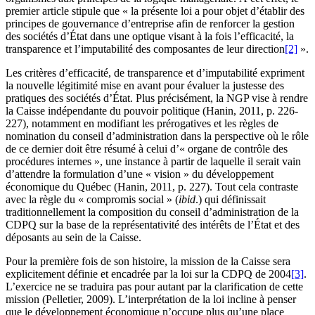
premier article stipule que « la présente loi a pour objet d’établir des
principes de gouvernance d’entreprise afin de renforcer la gestion
des sociétés d’État dans une optique visant à la fois l’efficacité, la
transparence et l’imputabilité des composantes de leur direction
[2]
».
Les critères d’efficacité, de transparence et d’imputabilité expriment
la nouvelle légitimité mise en avant pour évaluer la justesse des
pratiques des sociétés d’État. Plus précisément, la NGP vise à rendre
la Caisse indépendante du pouvoir politique (Hanin, 2011, p. 226-
227), notamment en modifiant les prérogatives et les règles de
nomination du conseil d’administration dans la perspective où le rôle
de ce dernier doit être résumé à celui d’« organe de contrôle des
procédures internes », une instance à partir de laquelle il serait vain
d’attendre la formulation d’une « vision » du développement
économique du Québec (Hanin, 2011, p. 227). Tout cela contraste
avec la règle du « compromis social » (
ibid
.) qui définissait
traditionnellement la composition du conseil d’administration de la
CDPQ sur la base de la représentativité des intérêts de l’État et des
déposants au sein de la Caisse.
Pour la première fois de son histoire, la mission de la Caisse sera
explicitement définie et encadrée par la loi sur la CDPQ de 2004
[3]
.
L’exercice ne se traduira pas pour autant par la clarification de cette
mission (Pelletier, 2009). L’interprétation de la loi incline à penser
que le développement économique n’occupe plus qu’une place