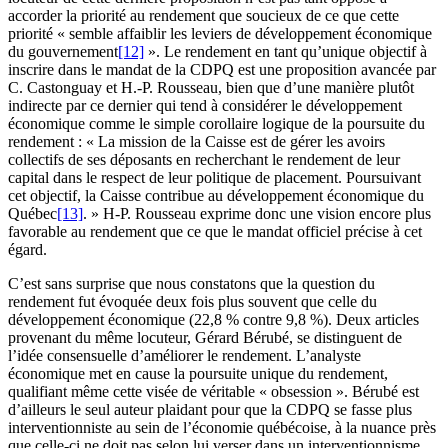
accorder la priorité au rendement que soucieux de ce que cette
priorité « semble affaiblir les leviers de développement économique
du gouvernement
[12]
». Le rendement en tant qu’unique objectif à
inscrire dans le mandat de la CDPQ est une proposition avancée par
C. Castonguay et H.-P. Rousseau, bien que d’une manière plutôt
indirecte par ce dernier qui tend à considérer le développement
économique comme le simple corollaire logique de la poursuite du
rendement : « La mission de la Caisse est de gérer les avoirs
collectifs de ses déposants en recherchant le rendement de leur
capital dans le respect de leur politique de placement. Poursuivant
cet objectif, la Caisse contribue au développement économique du
Québec
[13]
. » H-P. Rousseau exprime donc une vision encore plus
favorable au rendement que ce que le mandat officiel précise à cet
égard.
C’est sans surprise que nous constatons que la question du
rendement fut évoquée deux fois plus souvent que celle du
développement économique (22,8 % contre 9,8 %). Deux articles
provenant du même locuteur, Gérard Bérubé, se distinguent de
l’idée consensuelle d’améliorer le rendement. L’analyste
économique met en cause la poursuite unique du rendement,
qualifiant même cette visée de véritable « obsession ». Bérubé est
d’ailleurs le seul auteur plaidant pour que la CDPQ se fasse plus
interventionniste au sein de l’économie québécoise, à la nuance près
que celle-ci ne doit pas selon lui verser dans un interventionnisme