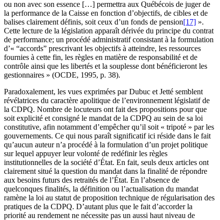
ou non avec son essence […] permettra aux Québécois de juger de
la performance de la Caisse en fonction d’objectifs, de cibles et de
balises clairement définis, soit ceux d’un fonds de pension
[17]
».
Cette lecture de la législation apparaît dérivée du principe du contrat
de performance; un procédé administratif consistant à la formulation
d’« “accords” prescrivant les objectifs à atteindre, les ressources
fournies à cette fin, les règles en matière de responsabilité et de
contrôle ainsi que les libertés et la souplesse dont bénéficieront les
gestionnaires » (OCDE, 1995, p. 38).
Paradoxalement, les vues exprimées par Dubuc et Jetté semblent
révélatrices du caractère apolitique de l’environnement législatif de
la CDPQ. Nombre de locuteurs ont fait des propositions pour que
soit explicité et consigné le mandat de la CDPQ au sein de sa loi
constitutive, afin notamment d’empêcher qu’il soit « tripoté » par les
gouvernements. Ce qui nous paraît significatif ici réside dans le fait
qu’aucun auteur n’a procédé à la formulation d’un projet politique
sur lequel appuyer leur volonté de redéfinir les règles
institutionnelles de la société d’État. En fait, seuls deux articles ont
clairement situé la question du mandat dans la finalité de répondre
aux besoins futurs des retraités de l’État. En l’absence de
quelconques finalités, la définition ou l’actualisation du mandat
ramène la loi au statut de proposition technique de régularisation des
pratiques de la CDPQ. D’autant plus que le fait d’accorder la
priorité au rendement ne nécessite pas un aussi haut niveau de