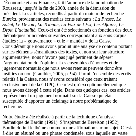
l’Économie et aux Finances, fait l’annonce de la nomination de
Rousseau, jusqu’à la fin de 2008, année de la démission du
président. Les articles, recueillis à partir du moteur de recherche
Eureka
, proviennent des médias écrits suivants :
La Presse
,
Le
Soleil
,
Le Devoir
,
La Tribune
,
La Voix de l’Est
,
Les Affaires
,
Le
Droit
,
L’actualité
. Ceux-ci ont été sélectionnés en fonction des deux
thématiques principales suivantes correspondant aux sous-corpus
étudiés : la « gouvernance » et le « mandat » de la Caisse.
Considérant que nous avons produit une analyse de contenu portant
sur les éléments sémantiques des textes, et non sur leur structure
argumentative, nous n’avons pas jugé pertinent de séparer
l’argumentation de l’opinion. Les ensembles d’énoncés et de
jugements normatifs que nous avons retenus peuvent donc être
justifiés ou non (Gauthier, 2005, p. 94). Parmi l’ensemble des écrits
relatifs à la Caisse, nous n’avons considéré que ceux traitant
exclusivement de la CDPQ. Ce n’est qu’exceptionnellement que
nous avons dérogé à cette règle. Dans ces quelques cas, ces articles
représentaient un jugement normatif sur la Caisse qui était
susceptible d’apporter un éclairage à notre problématique de
recherche.
Notre étude a été réalisée à partir de la technique d’analyse
thématique de Bardin (1991). S’inspirant de Berelson (1952),
Bardin définit le thème comme « une affirmation sur un sujet. C’est-
à-dire un résumé ou une phrase condensée, sous laquelle un vaste