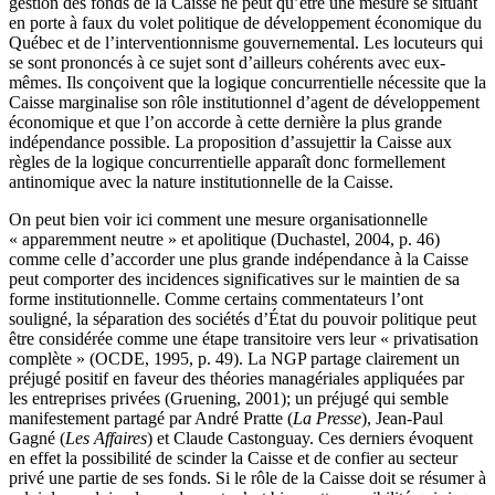
gestion des fonds de la Caisse ne peut qu’être une mesure se situant
en porte à faux du volet politique de développement économique du
Québec et de l’interventionnisme gouvernemental. Les locuteurs qui
se sont prononcés à ce sujet sont d’ailleurs cohérents avec eux-
mêmes. Ils conçoivent que la logique concurrentielle nécessite que la
Caisse marginalise son rôle institutionnel d’agent de développement
économique et que l’on accorde à cette dernière la plus grande
indépendance possible. La proposition d’assujettir la Caisse aux
règles de la logique concurrentielle apparaît donc formellement
antinomique avec la nature institutionnelle de la Caisse.
On peut bien voir ici comment une mesure organisationnelle
« apparemment neutre » et apolitique (Duchastel, 2004, p. 46)
comme celle d’accorder une plus grande indépendance à la Caisse
peut comporter des incidences significatives sur le maintien de sa
forme institutionnelle. Comme certains commentateurs l’ont
souligné, la séparation des sociétés d’État du pouvoir politique peut
être considérée comme une étape transitoire vers leur « privatisation
complète » (OCDE, 1995, p. 49). La NGP partage clairement un
préjugé positif en faveur des théories managériales appliquées par
les entreprises privées (Gruening, 2001); un préjugé qui semble
manifestement partagé par André Pratte (
La Presse
), Jean-Paul
Gagné (
Les Affaires
) et Claude Castonguay. Ces derniers évoquent
en effet la possibilité de scinder la Caisse et de confier au secteur
privé une partie de ses fonds. Si le rôle de la Caisse doit se résumer à