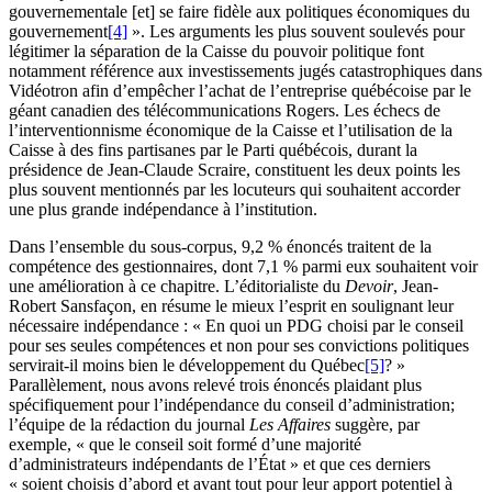
gouvernementale [et] se faire fidèle aux politiques économiques du
gouvernement
[4]
». Les arguments les plus souvent soulevés pour
légitimer la séparation de la Caisse du pouvoir politique font
notamment référence aux investissements jugés catastrophiques dans
Vidéotron afin d’empêcher l’achat de l’entreprise québécoise par le
géant canadien des télécommunications Rogers. Les échecs de
l’interventionnisme économique de la Caisse et l’utilisation de la
Caisse à des fins partisanes par le Parti québécois, durant la
présidence de Jean-Claude Scraire, constituent les deux points les
plus souvent mentionnés par les locuteurs qui souhaitent accorder
une plus grande indépendance à l’institution.
Dans l’ensemble du sous-corpus, 9,2 % énoncés traitent de la
compétence des gestionnaires, dont 7,1 % parmi eux souhaitent voir
une amélioration à ce chapitre. L’éditorialiste du
Devoir
, Jean-
Robert Sansfaçon, en résume le mieux l’esprit en soulignant leur
nécessaire indépendance : « En quoi un PDG choisi par le conseil
pour ses seules compétences et non pour ses convictions politiques
servirait-il moins bien le développement du Québec
[5]
? »
Parallèlement, nous avons relevé trois énoncés plaidant plus
spécifiquement pour l’indépendance du conseil d’administration;
l’équipe de la rédaction du journal
Les Affaires
suggère, par
exemple, « que le conseil soit formé d’une majorité
d’administrateurs indépendants de l’État » et que ces derniers
« soient choisis d’abord et avant tout pour leur apport potentiel à