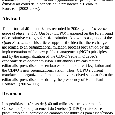
éditorial au cours de la période de la présidence d’Henri-Paul
Rousseau (2002-2008).
Abstract
The historical 40 billion $ loss recorded in 2008 by the
Caisse de
dépôt et placement du Québec
(CDPQ) happened on the foreground
of constitutive changes for this institution, known as a symbol of the
Quiet Revolution
. This article supports the idea that these changes
are related to an organizational mutation process brought on by the
implementation of the new public management (NGP) principles
and by the marginalization of the CDPQ’s role in Quebec’s
economic development mission. Our analysis reveals that the
editorialist press discourse embraces both the current legislation and
the CDPQ’s new organizational vision. Thus, CDPQ’s current
mandate and organizational mutation have received support from the
editorialist press discourse during the presidency of Henri-Paul
Rousseau (2002-2008).
Resumen
Las pérdidas históricas de $ 40 mil millones que experimentó la
Caisse de dépôt et placement du Québec (CDPQ) en 2008, se
produjeron en el contexto de cambios constitutivos para este símbolo