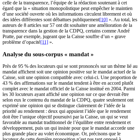
celle de la transparence, l’équipe de la rédaction soutenant à cet
égard que la « situation monopolistique peut empêcher le maintien
d’une société ouverte où les informations circulent librement et où
des idées différentes sont débattues publiquement
[10]
». Au total, les
auteurs de 8 articles sur 57 ont dit souhaiter une amélioration de la
transparence dans la gestion de la CDPQ, certains comme André
Pratte, par exemple, jugeant que la Caisse souffre d’un « grave
problème d’opacité
[11]
».
Analyse du sous-corpus « mandat »
Près de 95 % des locuteurs qui se sont prononcés sur un thème lié au
mandat affichent soit une opinion positive sur le mandat actuel de la
Caisse, soit une opinion compatible avec celui-ci. Une proportion de
43 % des affirmations sur le mandat tendent à être en accord plutôt
complet avec le mandat officiel de la Caisse institué en 2004. Parmi
les 30 locuteurs ayant affiché une opinion sur ce que devrait être
selon eux le contenu du mandat de la CDPQ, quatre seulement ont
exprimé une opinion qui se distingue clairement de l’idée de la
priorité au rendement : deux qui appuient l’idée que le rendement
doit être l’unique objectif poursuivi par la Caisse, un qui se veut
favorable au mandat traditionnel de l’équilibre entre rendement et
développement, puis un qui insiste pour que le mandat accorde une
plus grande place au volet économique. Or, précisons que le
locuteur de cette dernière proposition n’est pas tant opposé à