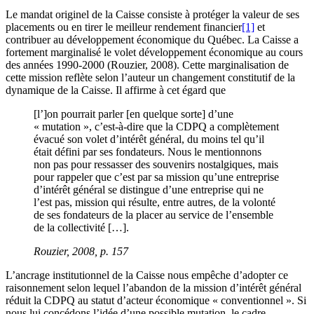
Le mandat originel de la Caisse consiste à protéger la valeur de ses
placements ou en tirer le meilleur rendement financier
[1]
et
contribuer au développement économique du Québec. La Caisse a
fortement marginalisé le volet développement économique au cours
des années 1990-2000 (Rouzier, 2008). Cette marginalisation de
cette mission reflète selon l’auteur un changement constitutif de la
dynamique de la Caisse. Il affirme à cet égard que
[l’]on pourrait parler [en quelque sorte] d’une
« mutation », c’est-à-dire que la CDPQ a complètement
évacué son volet d’intérêt général, du moins tel qu’il
était défini par ses fondateurs. Nous le mentionnons
non pas pour ressasser des souvenirs nostalgiques, mais
pour rappeler que c’est par sa mission qu’une entreprise
d’intérêt général se distingue d’une entreprise qui ne
l’est pas, mission qui résulte, entre autres, de la volonté
de ses fondateurs de la placer au service de l’ensemble
de la collectivité […].
Rouzier, 2008, p. 157
L’ancrage institutionnel de la Caisse nous empêche d’adopter ce
raisonnement selon lequel l’abandon de la mission d’intérêt général
réduit la CDPQ au statut d’acteur économique « conventionnel ». Si
nous lui concédons l’idée d’une possible mutation, le cadre