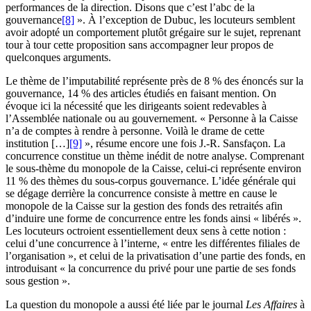
performances de la direction. Disons que c’est l’abc de la
gouvernance
[8]
». À l’exception de Dubuc, les locuteurs semblent
avoir adopté un comportement plutôt grégaire sur le sujet, reprenant
tour à tour cette proposition sans accompagner leur propos de
quelconques arguments.
Le thème de l’imputabilité représente près de 8 % des énoncés sur la
gouvernance, 14 % des articles étudiés en faisant mention. On
évoque ici la nécessité que les dirigeants soient redevables à
l’Assemblée nationale ou au gouvernement. « Personne à la Caisse
n’a de comptes à rendre à personne. Voilà le drame de cette
institution […]
[9]
», résume encore une fois J.-R. Sansfaçon. La
concurrence constitue un thème inédit de notre analyse. Comprenant
le sous-thème du monopole de la Caisse, celui-ci représente environ
11 % des thèmes du sous-corpus gouvernance. L’idée générale qui
se dégage derrière la concurrence consiste à mettre en cause le
monopole de la Caisse sur la gestion des fonds des retraités afin
d’induire une forme de concurrence entre les fonds ainsi « libérés ».
Les locuteurs octroient essentiellement deux sens à cette notion :
celui d’une concurrence à l’interne, « entre les différentes filiales de
l’organisation », et celui de la privatisation d’une partie des fonds, en
introduisant « la concurrence du privé pour une partie de ses fonds
sous gestion ».
La question du monopole a aussi été liée par le journal
Les Affaires
à