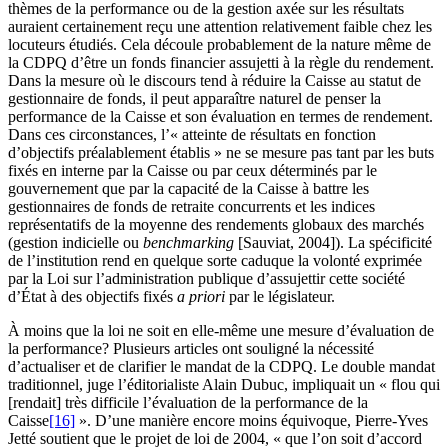
thèmes de la performance ou de la gestion axée sur les résultats
auraient certainement reçu une attention relativement faible chez les
locuteurs étudiés. Cela découle probablement de la nature même de
la CDPQ d’être un fonds financier assujetti à la règle du rendement.
Dans la mesure où le discours tend à réduire la Caisse au statut de
gestionnaire de fonds, il peut apparaître naturel de penser la
performance de la Caisse et son évaluation en termes de rendement.
Dans ces circonstances, l’« atteinte de résultats en fonction
d’objectifs préalablement établis » ne se mesure pas tant par les buts
fixés en interne par la Caisse ou par ceux déterminés par le
gouvernement que par la capacité de la Caisse à battre les
gestionnaires de fonds de retraite concurrents et les indices
représentatifs de la moyenne des rendements globaux des marchés
(gestion indicielle ou
benchmarking
[Sauviat, 2004]). La spécificité
de l’institution rend en quelque sorte caduque la volonté exprimée
par la Loi sur l’administration publique d’assujettir cette société
d’État à des objectifs fixés
a priori
par le législateur.
À moins que la loi ne soit en elle-même une mesure d’évaluation de
la performance? Plusieurs articles ont souligné la nécessité
d’actualiser et de clarifier le mandat de la CDPQ. Le double mandat
traditionnel, juge l’éditorialiste Alain Dubuc, impliquait un « flou qui
[rendait] très difficile l’évaluation de la performance de la
Caisse
[16]
». D’une manière encore moins équivoque, Pierre-Yves
Jetté soutient que le projet de loi de 2004, « que l’on soit d’accord