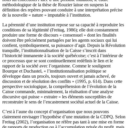
méthodologique de la thèse de Rouzier laisse en suspens la
définition des repères pouvant conduire à une interprétation précise
de la nouvelle « nature » imputable à l’institution.
La pérennité d’une institution repose sur sa capacité à reproduire les
conditions de sa légitimité (Freitag, 1986); elle doit constamment
produire une forme de discours « consensuel » dont les finalités
doivent être précisément partagées par les agents sociaux qui lui
confient, symboliquement, sa puissance d’agir. Depuis la Révolution
tranquille, l’institutionnalisation de la Caisse s’inscrit dans
l’historicité immanente à la société québécoise; c’est à l’intérieur de
ce processus que se sont continuellement redéfinis le lien et le
rapport de la société avec l’organisme. Comme le soulignent
Bourque et Duchastel, « l’institutionnalisation politique se
développe dans un procès, toujours ouvert et jamais achevé, de
discussion et de résolution des conflits » (1995, p. 614). Dans cette
perspective sociologique, la compréhension de l’évolution de la
Caisse commande, minimalement, la réalisation d’une analyse
discursive qui puisse « extraire » les éléments susceptibles de
reconstruire le sens de l’encastrement sociétal actuel de la Caisse.
C’est à l’aune du concept d’organisation que nous pouvons
clairement envisager l’hypothèse d’une mutation de la CDPQ. Selon
Freitag (2002), l’organisation ne réfère pas tant à une mise en forme
de rapports de production ou à l’accumulation privée du profit, mais