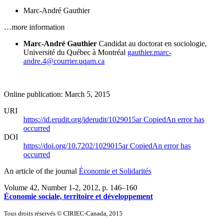
Marc-André Gauthier
…more information
Marc-André Gauthier
Candidat au doctorat en sociologie,
Université du Québec à Montréal
gauthier.marc-
andre.4@courrier.uqam.ca
Online publication: March 5, 2015
URI
https://id.erudit.org/iderudit/1029015ar
Copied
An error has
occurred
DOI
https://doi.org/10.7202/1029015ar
Copied
An error has
occurred
An article of the journal
Économie et Solidarités
Volume 42, Number 1-2, 2012
, p. 146–160
Économie sociale, territoire et développement
Tous droits réservés © CIRIEC-Canada, 2015