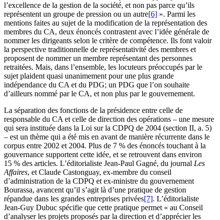
l’excellence de la gestion de la société, et non pas parce qu’ils
représentent un groupe de pression ou un autre
[6]
». Parmi les
mentions faites au sujet de la modification de la représentation des
membres du CA, deux énoncés contrastent avec l’idée générale de
nommer les dirigeants selon le critère de compétence. Ils font valoir
la perspective traditionnelle de représentativité des membres et
proposent de nommer un membre représentant des personnes
retraitées. Mais, dans l’ensemble, les locuteurs préoccupés par le
sujet plaident quasi unanimement pour une plus grande
indépendance du CA et du PDG; un PDG que l’on souhaite
d’ailleurs nommé par le CA, et non plus par le gouvernement.
La séparation des fonctions de la présidence entre celle de
responsable du CA et celle de direction des opérations – une mesure
qui sera instituée dans la Loi sur la CDPQ de 2004 (section II, a. 5)
– est un thème qui a été mis en avant de manière récurrente dans le
corpus entre 2002 et 2004. Plus de 7 % des énoncés touchant à la
gouvernance supportent cette idée, et se retrouvent dans environ
15 % des articles. L’éditorialiste Jean-Paul Gagné, du journal
Les
Affaires
, et Claude Castonguay, ex-membre du conseil
d’administration de la CDPQ et ex-ministre du gouvernement
Bourassa, avancent qu’il s’agit là d’une pratique de gestion
répandue dans les grandes entreprises privées
[7]
. L’éditorialiste
Jean-Guy Dubuc spécifie que cette pratique permet « au Conseil
d’analyser les projets proposés par la direction et d’apprécier les