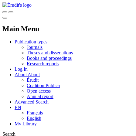
Main Menu
Publication types
Journals
Theses and dissertations
Books and proceedings
Research reports
Log In
About
About
Érudit
Coalition Publica
Open access
Annual report
Advanced Search
EN
Français
English
My Library
Search