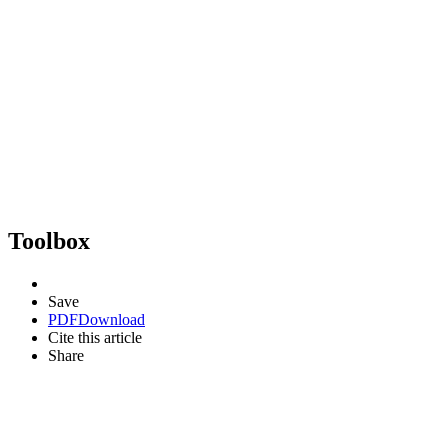
Toolbox
Save
PDF
Download
Cite this article
Share