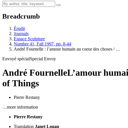
Breadcrumb
Érudit
Journals
Espace Sculpture
Number 41, Fall 1997, pp. 8-44
André Fournelle : l’amour humain au coeur des choses / …
Envoyé spécial
Special Envoy
André Fournelle
L’amour humain
of Things
Pierre Restany
…more information
Pierre Restany
Translation
Janet Logan