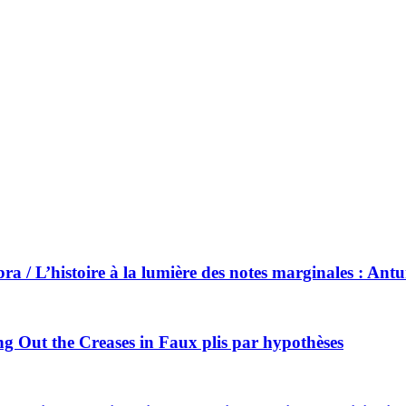
ra / L’histoire à la lumière des notes marginales : Ant
ng Out the Creases in Faux plis par hypothèses