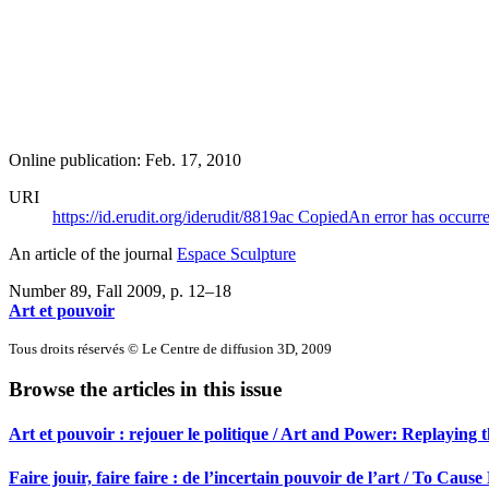
Online publication: Feb. 17, 2010
URI
https://id.erudit.org/iderudit/8819ac
Copied
An error has occurr
An article of the journal
Espace Sculpture
Number 89, Fall 2009
, p. 12–18
Art et pouvoir
Tous droits réservés © Le Centre de diffusion 3D, 2009
Browse the articles in this issue
Art et pouvoir : rejouer le politique / Art and Power: Replaying th
Faire jouir, faire faire : de l’incertain pouvoir de l’art / To Ca