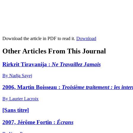
Download the article in PDF to read it.
Download
Other Articles From This Journal
Rirkrit Tiravanija :
Ne Travaillez Jamais
By Nadja Sayej
2006, Martin Boisseau :
Troisième traitement : les inte
By Laurier Lacroix
[Sans titre]
2007, Jérôme Fortin :
Écrans