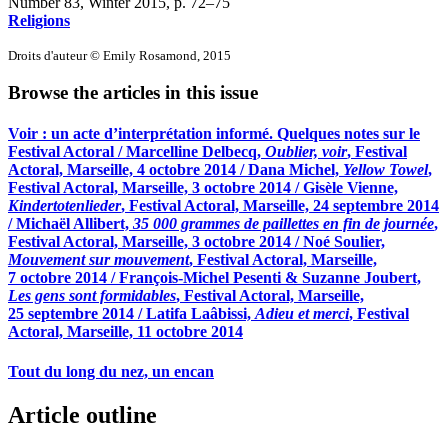
Number 83, Winter 2015
, p. 72–75
Religions
Droits d'auteur © Emily Rosamond, 2015
Browse the articles in this issue
Voir : un acte d’interprétation informé. Quelques notes sur le
Festival Actoral / Marcelline Delbecq,
Oublier, voir
, Festival
Actoral, Marseille, 4 octobre 2014 / Dana Michel,
Yellow Towel
,
Festival Actoral, Marseille, 3 octobre 2014 / Gisèle Vienne,
Kindertotenlieder
, Festival Actoral, Marseille, 24 septembre 2014
/ Michaël Allibert,
35 000 grammes de paillettes en fin de journée
,
Festival Actoral, Marseille, 3 octobre 2014 / Noé Soulier,
Mouvement sur mouvement
, Festival Actoral, Marseille,
7 octobre 2014 / François-Michel Pesenti & Suzanne Joubert,
Les gens sont formidables
, Festival Actoral, Marseille,
25 septembre 2014 / Latifa Laâbissi,
Adieu et merci
, Festival
Actoral, Marseille, 11 octobre 2014
Tout du long du nez, un encan
Article outline