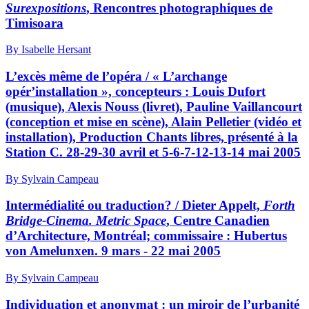
Surexpositions
, Rencontres photographiques de
Timisoara
By Isabelle Hersant
L’excès même de l’opéra / « L’archange
opér’installation », concepteurs : Louis Dufort
(musique), Alexis Nouss (livret), Pauline Vaillancourt
(conception et mise en scène), Alain Pelletier (vidéo et
installation), Production Chants libres, présenté à la
Station C. 28-29-30 avril et 5-6-7-12-13-14 mai 2005
By Sylvain Campeau
Intermédialité ou traduction? / Dieter Appelt,
Forth
Bridge-Cinema. Metric Space
, Centre Canadien
d’Architecture, Montréal; commissaire : Hubertus
von Amelunxen. 9 mars - 22 mai 2005
By Sylvain Campeau
Individuation et anonymat : un miroir de l’urbanité