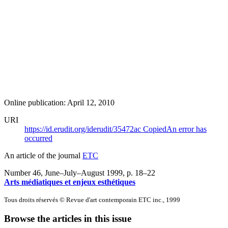
Online publication: April 12, 2010
URI
https://id.erudit.org/iderudit/35472ac
Copied
An error has
occurred
An article of the journal
ETC
Number 46, June–July–August 1999
, p. 18–22
Arts médiatiques et enjeux esthétiques
Tous droits réservés © Revue d'art contemporain ETC inc., 1999
Browse the articles in this issue