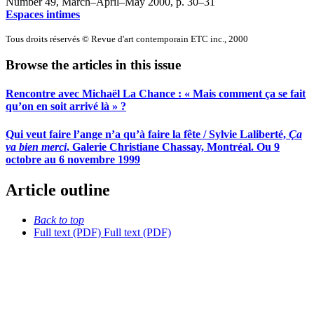
Number 49, March–April–May 2000
, p. 30–31
Espaces intimes
Tous droits réservés © Revue d'art contemporain ETC inc., 2000
Browse the articles in this issue
Rencontre avec Michaël La Chance : « Mais comment ça se fait
qu’on en soit arrivé là » ?
Qui veut faire l’ange n’a qu’à faire la fête / Sylvie Laliberté,
Ça
va bien merci
, Galerie Christiane Chassay, Montréal. Ou 9
octobre au 6 novembre 1999
Article outline
Back to top
Full text (PDF)
Full text (PDF)