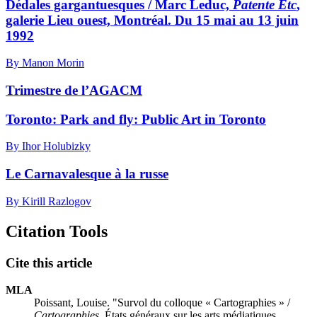
Dédales gargantuesques / Marc Leduc,
Patente Etc
,
galerie Lieu ouest, Montréal. Du 15 mai au 13 juin
1992
By Manon Morin
Trimestre de l’AGACM
Toronto: Park and fly: Public Art in Toronto
By Ihor Holubizky
Le Carnavalesque à la russe
By Kirill Razlogov
Citation Tools
Cite this article
MLA
Poissant, Louise. "Survol du colloque « Cartographies » /
Cartographies
, États généraux sur les arts médiatiques