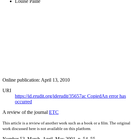
Louise Paillé
Online publication: April 13, 2010
URI
https://id.erudit.org/iderudit/35657ac
Copied
An error has
occurred
A review of the journal
ETC
This article is a review of another work such as a book or a film. The original
work discussed here is not available on this platform.
Number 53, March–April–May 2001
, p. 54–55