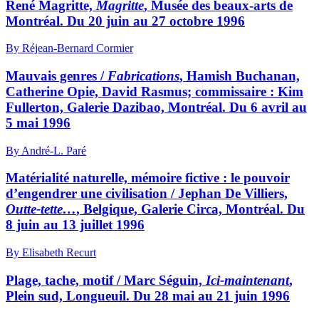
René Magritte,
Magritte
, Musée des beaux-arts de
Montréal. Du 20 juin au 27 octobre 1996
By Réjean-Bernard Cormier
Mauvais genres /
Fabrications
, Hamish Buchanan,
Catherine Opie, David Rasmus; commissaire : Kim
Fullerton, Galerie Dazibao, Montréal. Du 6 avril au
5 mai 1996
By André-L. Paré
Matérialité naturelle, mémoire fictive : le pouvoir
d’engendrer une civilisation / Jephan De Villiers,
Outte-tette…
, Belgique, Galerie Circa, Montréal. Du
8 juin au 13 juillet 1996
By Elisabeth Recurt
Plage, tache, motif / Marc Séguin,
Ici-maintenant
,
Plein sud, Longueuil. Du 28 mai au 21 juin 1996